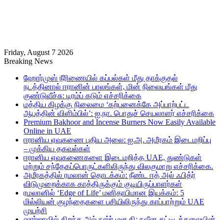
Friday, August 7 2026
Breaking News
ஹோர்முஸ் நீரிணையில் கப்பல்கள் மீது தாக்குதல்
நடத்தினால் ஈரானின் பாலங்கள், மின் நிலையங்கள் மீது
குண்டுவீச்சு: டிரம்ப் கடும் எச்சரிக்கை
மத்திய கிழக்கு நிலைமை ‘கற்பனைக்கே அப்பாற்பட்ட
ஆபத்தின் விளிம்பில்’: ஐ.நா. பொதுச் செயலாளர் எச்சரிக்கை
Premium Bakhoor and Incense Burners Now Easily Available
Online in UAE
ஈரானிய ஏவுகணை புதிய அலை: ஐ.அ. அமீரகம் இடைமறிப்பு
– முக்கிய தகவல்கள்
ஈரானிய ஏவுகணைகளை இடைமறித்த UAE, துண்டுகள்
மற்றும் சந்தேகப்பொருட்களிலிருந்து விலகுமாறு எச்சரிக்கை.
அமீரகத்தில் ரமலான் தொடக்கம்: நீண்ட ஈத் அல் ஃபித்ர்
விடுமுறைக்காக காத்திருக்கும் குடியிருப்பாளர்கள்
ரமலானில் ‘Edge of Life’ மனிதாபிமான இயக்கம்: 5
மில்லியன் குழந்தைகளை பசியிலிருந்து காப்பாற்றும் UAE
முயற்சி
ஷார்ஜாவில் திறந்த அல் நஸ்ர் மசூதி: நவீன கட்டிடக்கலையின்