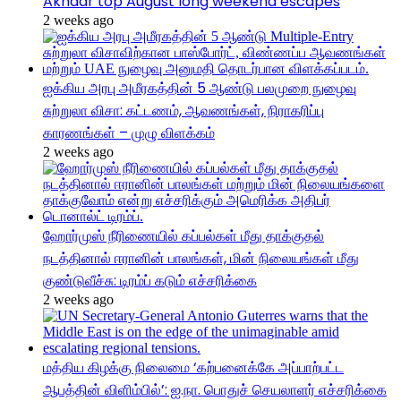
Akhdar top August long weekend escapes
2 weeks ago
ஐக்கிய அரபு அமீரகத்தின் 5 ஆண்டு பலமுறை நுழைவு
சுற்றுலா விசா: கட்டணம், ஆவணங்கள், நிராகரிப்பு
காரணங்கள் – முழு விளக்கம்
2 weeks ago
ஹோர்முஸ் நீரிணையில் கப்பல்கள் மீது தாக்குதல்
நடத்தினால் ஈரானின் பாலங்கள், மின் நிலையங்கள் மீது
குண்டுவீச்சு: டிரம்ப் கடும் எச்சரிக்கை
2 weeks ago
மத்திய கிழக்கு நிலைமை ‘கற்பனைக்கே அப்பாற்பட்ட
ஆபத்தின் விளிம்பில்’: ஐ.நா. பொதுச் செயலாளர் எச்சரிக்கை