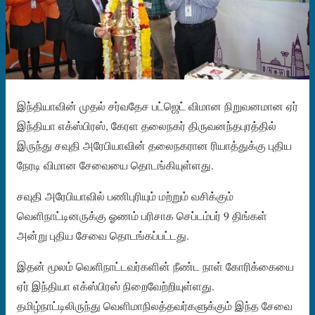
இந்தியாவின் முதல் சர்வதேச பட்ஜெட் விமான நிறுவனமான ஏர்
இந்தியா எக்ஸ்பிரஸ், கேரள தலைநகர் திருவனந்தபுரத்தில்
இருந்து சவுதி அரேபியாவின் தலைநகரான ரியாத்துக்கு புதிய
நேரடி விமான சேவையை தொடங்கியுள்ளது.
சவுதி அரேபியாவில் பணிபுரியும் மற்றும் வசிக்கும்
வெளிநாட்டினருக்கு ஓணம் பரிசாக செப்டம்பர் 9 திங்கள்
அன்று புதிய சேவை தொடங்கப்பட்டது.
இதன் மூலம் வெளிநாட்டவர்களின் நீண்ட நாள் கோரிக்கையை
ஏர் இந்தியா எக்ஸ்பிரஸ் நிறைவேற்றியுள்ளது.
தமிழ்நாட்டிலிருந்து வெளிமாநிலத்தவர்களுக்கும் இந்த சேவை