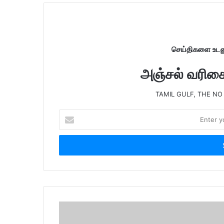
e
செய்திகளை உடனு
அஞ்சல் வரிசைய
TAMIL GULF, THE NO
E
n
t
e
r
y
o
u
r
E
m