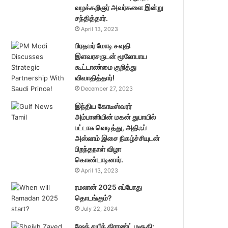
வழக்கறிஞர் அவர்களை இன்று
சந்தித்தார்.
April 13, 2023
பிரதமர் மோடி சவுதி
இளவரசருடன் மூலோபாய
கூட்டாண்மை குறித்து
விவாதித்தார்!
December 27, 2023
இந்திய கோடீஸ்வரர்
அம்பானியின் மகன் துபாயில்
பட்டாசு வெடித்து, அதிஃப்
அஸ்லாம் இசை நிகழ்ச்சியுடன்
பிறந்தநாள் விழா
கொண்டாடினார்.
April 13, 2023
ரமலான் 2025 எப்போது
தொடங்கும்?
July 22, 2024
ஷேக் சயீத் கிராண்ட் மசூதி: