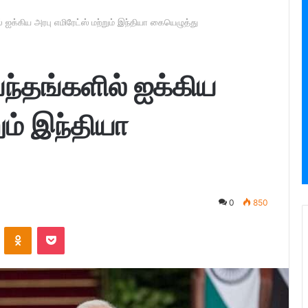
ல் ஐக்கிய அரபு எமிரேட்ஸ் மற்றும் இந்தியா கையெழுத்து
பந்தங்களில் ஐக்கிய
ும் இந்தியா
0
850
ontakte
Odnoklassniki
Pocket