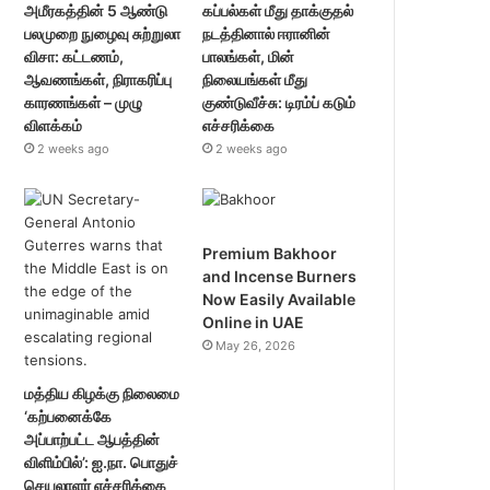
அமீரகத்தின் 5 ஆண்டு
கப்பல்கள் மீது தாக்குதல்
பலமுறை நுழைவு சுற்றுலா
நடத்தினால் ஈரானின்
விசா: கட்டணம்,
பாலங்கள், மின்
ஆவணங்கள், நிராகரிப்பு
நிலையங்கள் மீது
காரணங்கள் – முழு
குண்டுவீச்சு: டிரம்ப் கடும்
விளக்கம்
எச்சரிக்கை
2 weeks ago
2 weeks ago
Premium Bakhoor
and Incense Burners
Now Easily Available
Online in UAE
May 26, 2026
மத்திய கிழக்கு நிலைமை
‘கற்பனைக்கே
அப்பாற்பட்ட ஆபத்தின்
விளிம்பில்’: ஐ.நா. பொதுச்
செயலாளர் எச்சரிக்கை