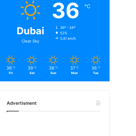
36
℃
Dubai
36º - 34º
52%
5.81 km/h
Clear Sky
36
39
38
37
36
℃
℃
℃
℃
℃
Fri
Sat
Sun
Mon
Tue
Advertisment