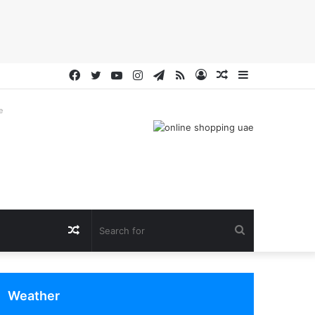
Facebook
Twitter
YouTube
Instagram
Telegram
RSS
Log
Random
Sidebar
In
Article
e
Random
Search
Article
for
Weather