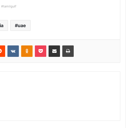
#tamilgulf
ia
uae
Reddit
VKontakte
Odnoklassniki
Pocket
Share via Email
Print