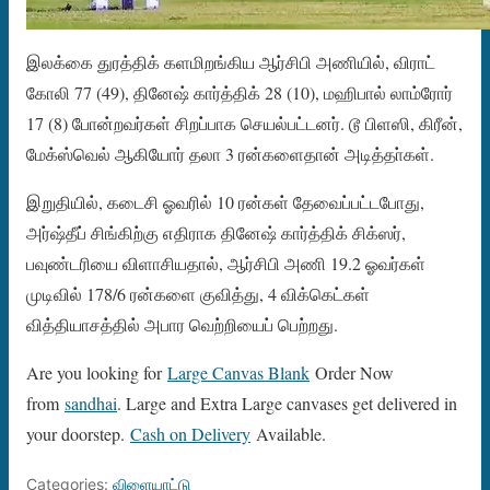
இலக்கை துரத்திக் களமிறங்கிய ஆர்சிபி அணியில், விராட்
கோலி 77 (49), தினேஷ் கார்த்திக் 28 (10), மஹிபால் லாம்ரோர்
17 (8) போன்றவர்கள் சிறப்பாக செயல்பட்டனர். டூ பிளஸி, கிரீன்,
மேக்ஸ்வெல் ஆகியோர் தலா 3 ரன்களைதான் அடித்தா்கள்.
இறுதியில், கடைசி ஓவரில் 10 ரன்கள் தேவைப்பட்டபோது,
அர்ஷ்தீப் சிங்கிற்கு எதிராக தினேஷ் கார்த்திக் சிக்ஸர்,
பவுண்டரியை விளாசியதால், ஆர்சிபி அணி 19.2 ஓவர்கள்
முடிவில் 178/6 ரன்களை குவித்து, 4 விக்கெட்கள்
வித்தியாசத்தில் அபார வெற்றியைப் பெற்றது.
Are you looking for
Large Canvas Blank
Order Now
from
sandhai
. Large and Extra Large canvases get delivered in
your doorstep.
Cash on Delivery
Available.
Categories:
விளையாட்டு