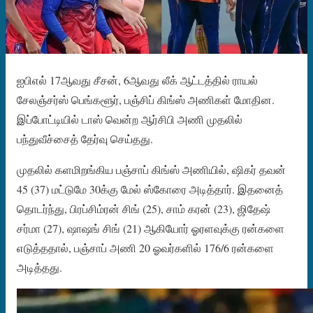
ஐபிஎல் 17ஆவது சீசன், 6ஆவது லீக் ஆட்டத்தில் ராயல்
சேலஞ்சர்ஸ் பெங்களூர், பஞ்சிப் கிங்ஸ் அணிகள் மோதின.
இப்போட்டியில் டாஸ் வென்ற ஆர்சிபி அணி முதலில்
பந்துவீச்சைத் தேர்வு செய்தது.
முதலில் களமிறங்கிய பஞ்சாப் கிங்ஸ் அணியில், ஷிகர் தவன்
45 (37) மட்டுமே 30க்கு மேல் ஸ்கோரை அடித்தார். இதனைத்
தொடர்ந்து, பிரப்சிம்ரன் சிங் (25), சாம் கரன் (23), ஜிதேஷ்
சர்மா (27), ஷாஷங் சிங் (21) ஆகியோர் ஓரளவுக்கு ரன்களை
எடுத்ததால், பஞ்சாப் அணி 20 ஓவர்களில் 176/6 ரன்களை
அடித்தது.