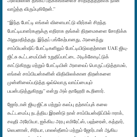
அளவிலான தங்கப் பதக்கங்களைச் சாதித்ததற்காக நான்
வாழ்த்த விரும்புகிறேன்.”
“இந்த போட்டி எங்கள் விளையாட்டு வீரர்கள் சிறந்த
போட்டியாளர்களுக்கு எதிராக தங்கள் திறமைகளை சோதிக்க
அனுமதித்தது. இந்தப் பங்கேற்பானது, அனைத்து
சாம்பியன்ஷிப் போட்டிகளிலும் போட்டியிடுவதற்கான UAE ஜியு-
ஜிட்சு கூட்டமைப்பின் உறுதிப்பாட்டை அடிக்கோடிட்டுக்
காட்டுகிறது மற்றும் போட்டியின் அளவைப் பொருட்படுத்தாமல்,
எங்கள் சாம்பியன்களின் விதிவிலக்கான திறன்களை
முன்னிலைப்படுத்த ஒவ்வொரு வாய்ப்பையும்
பயன்படுத்துகிறது” என்று அல் தாஹேரி கூறினார்.
ஜோர்டான் ஜியு-ஜிட்சு மற்றும் கலப்பு தற்காப்புக் கலை
கூட்டமைப்பு நடத்திய இரண்டு நாள் சாம்பியன்ஷிப்பில் ஈராக்,
சவுதி அரேபியா, ஐக்கிய அரபு எமிரேட்ஸ், பஹ்ரைன், கத்தார்,
லெபனான், சிரியா, பாலஸ்தீனம் மற்றும் ஜோர்டான் ஆகிய