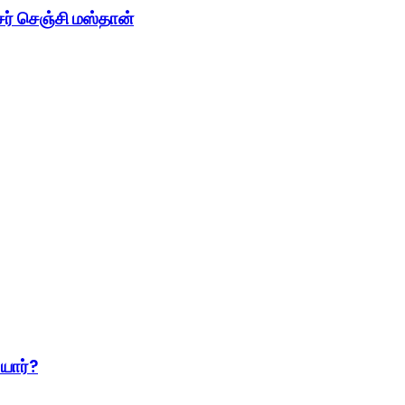
சர் செஞ்சி மஸ்தான்
 யார்?