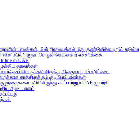
ானின் பாலங்கள், மின் நிலையங்கள் மீது குண்டுவீச்சு: டிரம்ப் கடும் 
 விளிம்பில்’: ஐ.நா. பொதுச் செயலாளர் எச்சரிக்கை
 Online in UAE
முக்கிய தகவல்கள்
ந்தேகப்பொருட்களிலிருந்து விலகுமாறு எச்சரிக்கை.
றைக்காக காத்திருக்கும் குடியிருப்பாளர்கள்
 குழந்தைகளை பசியிலிருந்து காப்பாற்றும் UAE முயற்சி
் புதிய அடையாளம்
ப்பட்டது
ர்கள்