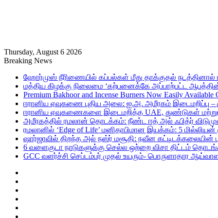
Thursday, August 6 2026
Breaking News
ஹோர்முஸ் நீரிணையில் கப்பல்கள் மீது தாக்குதல் நடத்தினால் ஈர
மத்திய கிழக்கு நிலைமை ‘கற்பனைக்கே அப்பாற்பட்ட ஆபத்தின்
Premium Bakhoor and Incense Burners Now Easily Available
ஈரானிய ஏவுகணை புதிய அலை: ஐ.அ. அமீரகம் இடைமறிப்பு – 
ஈரானிய ஏவுகணைகளை இடைமறித்த UAE, துண்டுகள் மற்றும் ச
அமீரகத்தில் ரமலான் தொடக்கம்: நீண்ட ஈத் அல் ஃபித்ர் விடுமு
ரமலானில் ‘Edge of Life’ மனிதாபிமான இயக்கம்: 5 மில்லியன்
ஷார்ஜாவில் திறந்த அல் நஸ்ர் மசூதி: நவீன கட்டிடக்கலையின
6 வளைகுடா நாடுகளுக்கு செல்ல ஒற்றை விசா திட்டம் தொடங்க
GCC வளர்ச்சி செப்டம்பர் முதல் உயரும்- பொருளாதார ஆய்வாள
Sidebar
Random
Article
Log
In
RSS
Telegram
Instagram