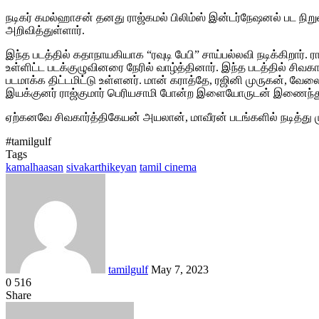
நடிகர் கமல்ஹாசன் தனது ராஜ்கமல் பிலிம்ஸ் இன்டர்நேஷனல் பட நிறு
அறிவித்துள்ளார்.
இந்த படத்தில் கதாநாயகியாக “ரவுடி பேபி” சாய்பல்லவி நடிக்கிறார்
உள்ளிட்ட படக்குழுவினரை நேரில் வாழ்த்தினார். இந்த படத்தில் சிவக
படமாக்க திட்டமிட்டு உள்ளனர். மான் கராத்தே, ரஜினி முருகன், வே
இயக்குனர் ராஜ்குமார் பெரியசாமி போன்ற இளையோருடன் இணைந்து ப
ஏற்கனவே சிவகார்த்திகேயன் அயலான், மாவீரன் படங்களில் நடித்து ம
#tamilgulf
Tags
kamalhaasan
sivakarthikeyan
tamil cinema
Send
an
email
tamilgulf
May 7, 2023
0
516
Facebook
Twitter
LinkedIn
Tumblr
Pinterest
Reddit
VKontakte
Odnoklassniki
Pocket
Share
Facebook
Twitter
LinkedIn
Tumblr
Pinterest
Reddit
VKontakte
Odnoklassniki
Pocket
Share
Print