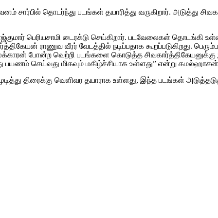
வனம் சார்பில் தொடர்ந்து படங்கள் தயாரித்து வருகிறார். அடுத்து ச
. ராஜ்குமார் பெரியசாமி டைரக்டு செய்கிறார். படவேலைகள் தொடங்கி உள
ார்த்திகேயன் ராணுவ வீரர் வேடத்தில் நடிப்பதாக கூறப்படுகிறது. பெரும
லைக்காரன் போன்ற வெற்றி படங்களை கொடுத்த சிவகார்த்திகேயனுக்கு இத
யணம் செய்வது மிகவும் மகிழ்ச்சியாக உள்ளது” என்று கமல்ஹாசன் த
ுடித்து திரைக்கு வெளிவர தயாராக உள்ளது, இந்த படங்கள் அடுத்தடுத்