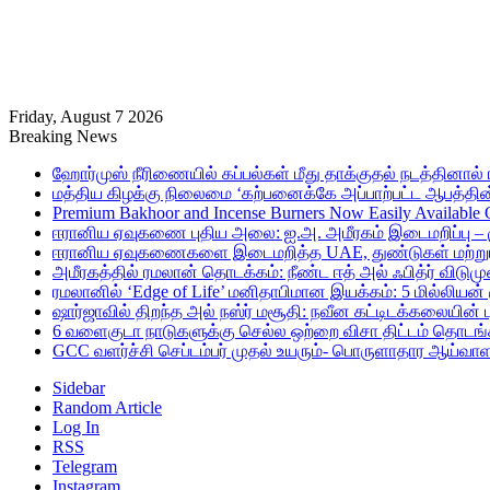
Friday, August 7 2026
Breaking News
ஹோர்முஸ் நீரிணையில் கப்பல்கள் மீது தாக்குதல் நடத்தினால் ஈர
மத்திய கிழக்கு நிலைமை ‘கற்பனைக்கே அப்பாற்பட்ட ஆபத்தின்
Premium Bakhoor and Incense Burners Now Easily Available
ஈரானிய ஏவுகணை புதிய அலை: ஐ.அ. அமீரகம் இடைமறிப்பு – 
ஈரானிய ஏவுகணைகளை இடைமறித்த UAE, துண்டுகள் மற்றும் ச
அமீரகத்தில் ரமலான் தொடக்கம்: நீண்ட ஈத் அல் ஃபித்ர் விடுமு
ரமலானில் ‘Edge of Life’ மனிதாபிமான இயக்கம்: 5 மில்லியன்
ஷார்ஜாவில் திறந்த அல் நஸ்ர் மசூதி: நவீன கட்டிடக்கலையின
6 வளைகுடா நாடுகளுக்கு செல்ல ஒற்றை விசா திட்டம் தொடங்க
GCC வளர்ச்சி செப்டம்பர் முதல் உயரும்- பொருளாதார ஆய்வாள
Sidebar
Random Article
Log In
RSS
Telegram
Instagram