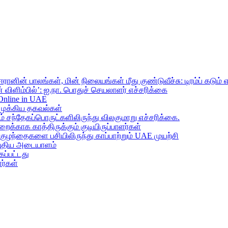
ானின் பாலங்கள், மின் நிலையங்கள் மீது குண்டுவீச்சு: டிரம்ப் கடும் 
 விளிம்பில்’: ஐ.நா. பொதுச் செயலாளர் எச்சரிக்கை
 Online in UAE
முக்கிய தகவல்கள்
ந்தேகப்பொருட்களிலிருந்து விலகுமாறு எச்சரிக்கை.
றைக்காக காத்திருக்கும் குடியிருப்பாளர்கள்
 குழந்தைகளை பசியிலிருந்து காப்பாற்றும் UAE முயற்சி
் புதிய அடையாளம்
ப்பட்டது
ர்கள்