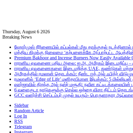
Thursday, August 6 2026
Breaking News
ஹோர்முஸ் நீரிணையில் கப்பல்கள் மீது தாக்குதல் நடத்தினால் ஈர
மத்திய கிழக்கு நிலைமை ‘கற்பனைக்கே அப்பாற்பட்ட ஆபத்தின்
Premium Bakhoor and Incense Burners Now Easily Available
ஈரானிய ஏவுகணை புதிய அலை: ஐ.அ. அமீரகம் இடைமறிப்பு – 
ஈரானிய ஏவுகணைகளை இடைமறித்த UAE, துண்டுகள் மற்றும் ச
அமீரகத்தில் ரமலான் தொடக்கம்: நீண்ட ஈத் அல் ஃபித்ர் விடுமு
ரமலானில் ‘Edge of Life’ மனிதாபிமான இயக்கம்: 5 மில்லியன்
ஷார்ஜாவில் திறந்த அல் நஸ்ர் மசூதி: நவீன கட்டிடக்கலையின
6 வளைகுடா நாடுகளுக்கு செல்ல ஒற்றை விசா திட்டம் தொடங்க
GCC வளர்ச்சி செப்டம்பர் முதல் உயரும்- பொருளாதார ஆய்வாள
Sidebar
Random Article
Log In
RSS
Telegram
Instagram