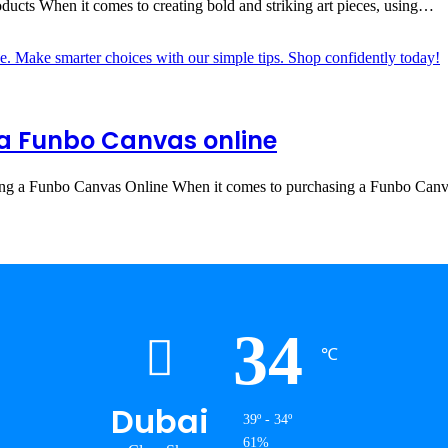
ducts When it comes to creating bold and striking art pieces, using…
 a Funbo Canvas online
ying a Funbo Canvas Online When it comes to purchasing a Funbo Can
34
℃
Dubai
39º - 34º
61%