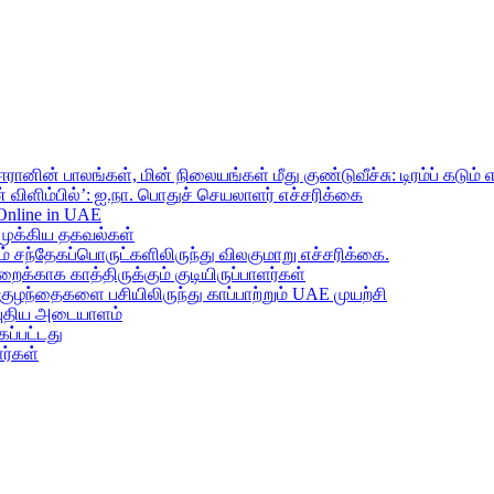
ானின் பாலங்கள், மின் நிலையங்கள் மீது குண்டுவீச்சு: டிரம்ப் கடும் 
 விளிம்பில்’: ஐ.நா. பொதுச் செயலாளர் எச்சரிக்கை
 Online in UAE
முக்கிய தகவல்கள்
ந்தேகப்பொருட்களிலிருந்து விலகுமாறு எச்சரிக்கை.
றைக்காக காத்திருக்கும் குடியிருப்பாளர்கள்
 குழந்தைகளை பசியிலிருந்து காப்பாற்றும் UAE முயற்சி
் புதிய அடையாளம்
ப்பட்டது
ர்கள்