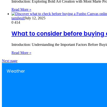
Introduction: Exploring Bold Art Creation with Mont Marte Pro
Read More »
tamilgulf
July 12, 2025
0
414
What to consider before buying
Introduction: Understanding the Important Factors Before Bu
Read More »
Next page
Weather