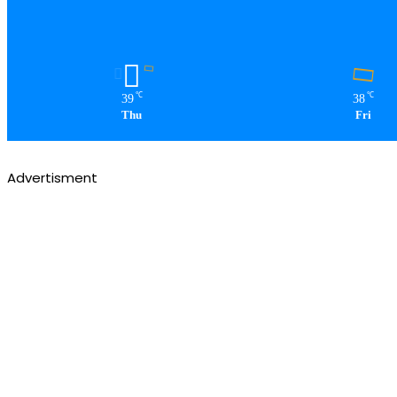
℃
℃
39
38
Thu
Fri
Advertisment