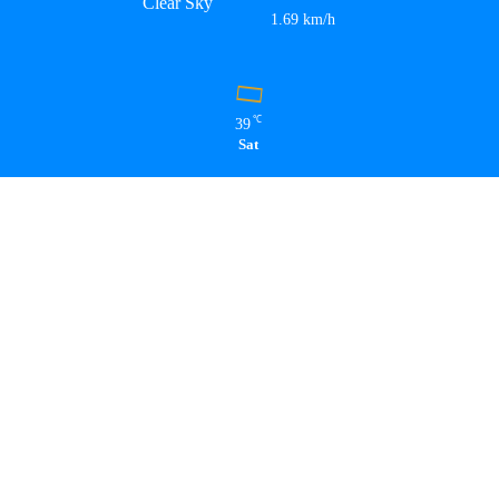
Clear Sky
1.69 km/h
℃
39
Sat