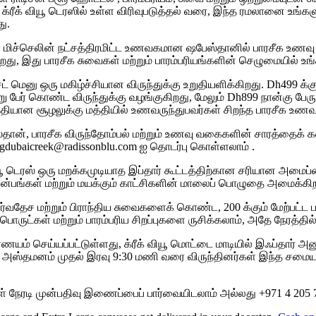
ீக் வியூ டெரஸில் உள்ள விரிவுபடுத்தல் வரை, இந்த ரமலானை உங்கள
ு.
ுள்ள மிச்செலின் நட்சத்திரமிட்ட உணவகமான ஷபேஸ்தானில் பாரசீக உணவ
றது, இது பாரசீக சுவைகள் மற்றும் பாரம்பரியங்களின் செழுமையில் உ
ட் மெனு ஒரு மகிழ்ச்சியான விருந்துக்கு உறுதியளிக்கிறது. Dh499 
று பேர் கொண்ட விருந்துக்கு வழங்குகிறது, மேலும் Dh899 நான்கு ப
தியான சூழலுக்கு மத்தியில் உணவருந்துபவர்கள் சிறந்த பாரசீக உண
தான், பாரசீக விருந்தோம்பல் மற்றும் உணவு வகைகளின் சாரத்தைக் 
ingdubaicreek@radissonblu.com ஐ தொடர்பு கொள்ளலாம் .
ியூ டெரஸ் ஒரு மறக்கமுடியாத இப்தார் கூட்டத்திற்கான சரியான அமைப
இன்பங்கள் மற்றும் மயக்கும் காட்சிகளின் மாலைப் பொழுதை அமைக்கிற
 சர்வதேச மற்றும் பிராந்திய சுவைகளைக் கொண்ட, 200 க்கும் மேற்ப
ொருட்கள் மற்றும் பாரம்பரிய சிறப்புகளை ருசிக்கலாம், அதே நேரத்தி
நிர்ணயம் செய்யப்பட்டுள்ளது, க்ரீக் வியூ மொட்டை மாடியில் இஃப்தா
ஸ்தமனம் முதல் இரவு 9:30 மணி வரை விருந்தினர்கள் இந்த சமையல் 
்கள் நேரடி முன்பதிவு இணைப்பைப் பார்வையிடலாம் அல்லது +971 4 