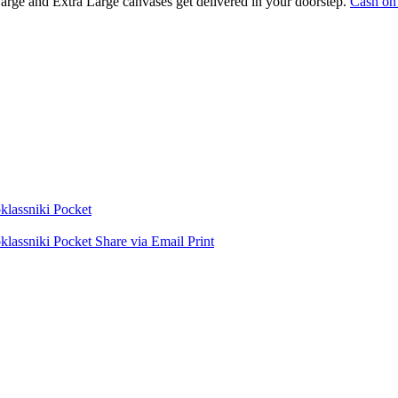
Large and Extra Large canvases get delivered in your doorstep.
Cash on
lassniki
Pocket
lassniki
Pocket
Share via Email
Print