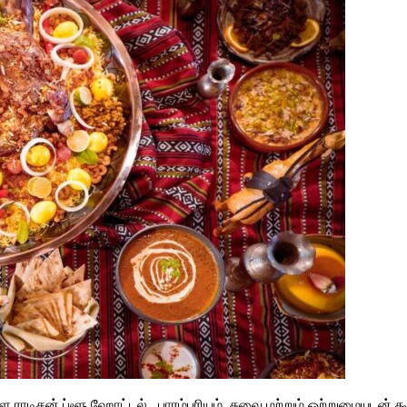
 உள்ள ராடிசன் ப்ளூ ஹோட்டல் , பாரம்பரியம், சுவை மற்றும் ஒற்றுமை