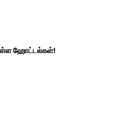
லுள்ள ஹோட்டல்கள்!