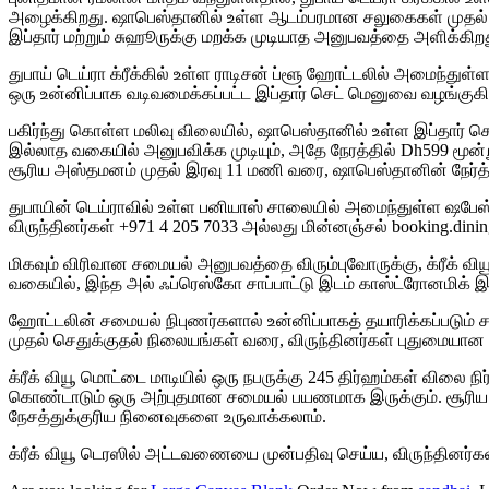
அழைக்கிறது. ஷாபெஸ்தானில் உள்ள ஆடம்பரமான சலுகைகள் முதல் க்ர
இப்தார் மற்றும் சுஹூருக்கு மறக்க முடியாத அனுபவத்தை அளிக்கிறத
துபாய் டெய்ரா க்ரீக்கில் உள்ள ராடிசன் ப்ளூ ஹோட்டலில் அமைந்த
ஒரு உன்னிப்பாக வடிவமைக்கப்பட்ட இப்தார் செட் மெனுவை வழங்குகி
பகிர்ந்து கொள்ள மலிவு விலையில், ஷாபெஸ்தானில் உள்ள இப்தார் செ
இல்லாத வகையில் அனுபவிக்க முடியும், அதே நேரத்தில் Dh599 மூன்
சூரிய அஸ்தமனம் முதல் இரவு 11 மணி வரை, ஷாபெஸ்தானின் நேர்த்
துபாயின் டெய்ராவில் உள்ள பனியாஸ் சாலையில் அமைந்துள்ள ஷபேஸ்
விருந்தினர்கள் +971 4 205 7033 அல்லது மின்னஞ்சல் booking.din
மிகவும் விரிவான சமையல் அனுபவத்தை விரும்புவோருக்கு, க்ரீக் வ
வகையில், இந்த அல் ஃப்ரெஸ்கோ சாப்பாட்டு இடம் காஸ்ட்ரோனமிக் 
ஹோட்டலின் சமையல் நிபுணர்களால் உன்னிப்பாகத் தயாரிக்கப்படும்
முதல் செதுக்குதல் நிலையங்கள் வரை, விருந்தினர்கள் புதுமையான ப
க்ரீக் வியூ மொட்டை மாடியில் ஒரு நபருக்கு 245 திர்ஹம்கள் விலை 
கொண்டாடும் ஒரு அற்புதமான சமையல் பயணமாக இருக்கும். சூரிய அ
நேசத்துக்குரிய நினைவுகளை உருவாக்கலாம்.
க்ரீக் வியூ டெரஸில் அட்டவணையை முன்பதிவு செய்ய, விருந்தினர