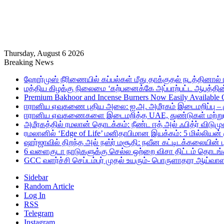
Thursday, August 6 2026
Breaking News
ஹோர்முஸ் நீரிணையில் கப்பல்கள் மீது தாக்குதல் நடத்தினால் ஈர
மத்திய கிழக்கு நிலைமை ‘கற்பனைக்கே அப்பாற்பட்ட ஆபத்தின்
Premium Bakhoor and Incense Burners Now Easily Available
ஈரானிய ஏவுகணை புதிய அலை: ஐ.அ. அமீரகம் இடைமறிப்பு – 
ஈரானிய ஏவுகணைகளை இடைமறித்த UAE, துண்டுகள் மற்றும் ச
அமீரகத்தில் ரமலான் தொடக்கம்: நீண்ட ஈத் அல் ஃபித்ர் விடுமு
ரமலானில் ‘Edge of Life’ மனிதாபிமான இயக்கம்: 5 மில்லியன்
ஷார்ஜாவில் திறந்த அல் நஸ்ர் மசூதி: நவீன கட்டிடக்கலையின
6 வளைகுடா நாடுகளுக்கு செல்ல ஒற்றை விசா திட்டம் தொடங்க
GCC வளர்ச்சி செப்டம்பர் முதல் உயரும்- பொருளாதார ஆய்வாள
Sidebar
Random Article
Log In
RSS
Telegram
Instagram