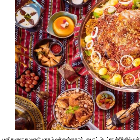
புனிதமான ரமலான் மாதம் வந்துள்ளதால், துபாய் டெய்ரா க்ரீக்கில்