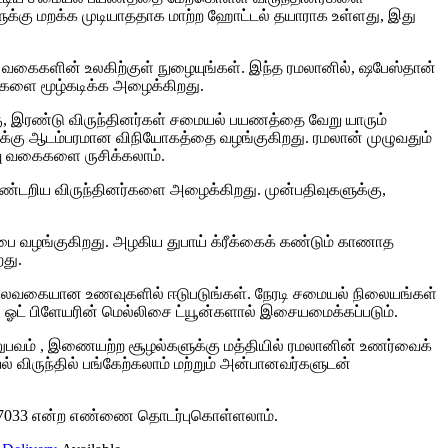
ுக்கு மறக்க முடியாததாக மாற்ற ஹோட்டல் தயாராக உள்ளது, இது
ு வகைகளின் உலகிற்குள் நுழையுங்கள். இந்த ரமலானில், ஷபேஸ்தான்
ங்களை மூழ்கடிக்க அழைக்கிறது.
க்கு, இரண்டு விருந்தினர்கள் சமையல் பயணத்தை வேறு யாரும்
ேருக்கு ஆடம்பரமான விநியோகத்தை வழங்குகிறது. ரமலான் முழுவதும்
வு வகைகளை ருசிக்கலாம்.
கண்டறிய விருந்தினர்களை அழைக்கிறது. முன்பதிவுகளுக்கு,
்பை வழங்குகிறது. அழகிய துபாய் க்ரீக்கைக் கண்டும் காணாத
து.
ட்ட பலவகையான உணவுகளில் ஈடுபடுங்கள். நேரடி சமையல் நிலையங்கள்
ல் ஓட் பிளேயரின் மெல்லிசை ட்யூன்களால் இசையமைக்கப்படும்.
ர் அனுபவம் , இணையற்ற சூழல்களுக்கு மத்தியில் ரமலானின் உணர்வைக்
விருந்தில் பங்கேற்கலாம் மற்றும் அன்பானவர்களுடன்
205 7033 என்ற எண்ணை தொடர்புகொள்ளலாம்.