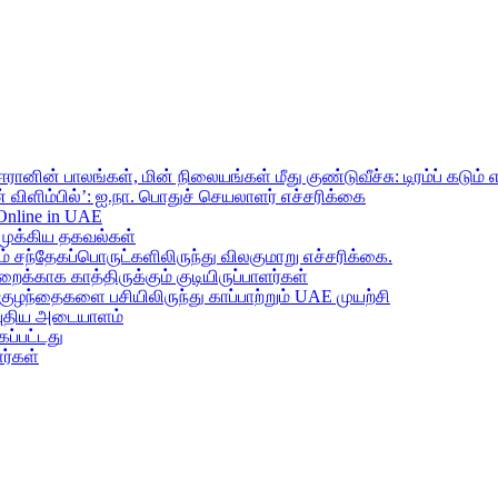
ானின் பாலங்கள், மின் நிலையங்கள் மீது குண்டுவீச்சு: டிரம்ப் கடும் 
 விளிம்பில்’: ஐ.நா. பொதுச் செயலாளர் எச்சரிக்கை
 Online in UAE
முக்கிய தகவல்கள்
ந்தேகப்பொருட்களிலிருந்து விலகுமாறு எச்சரிக்கை.
றைக்காக காத்திருக்கும் குடியிருப்பாளர்கள்
 குழந்தைகளை பசியிலிருந்து காப்பாற்றும் UAE முயற்சி
் புதிய அடையாளம்
ப்பட்டது
ர்கள்