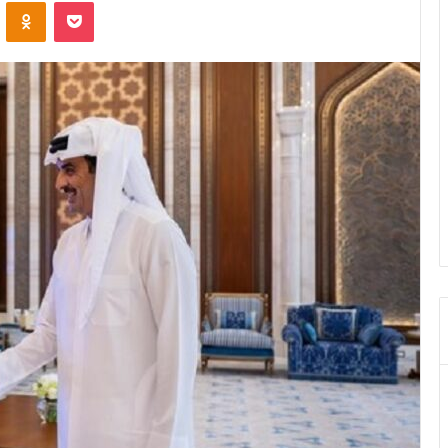
ontakte
Odnoklassniki
Pocket