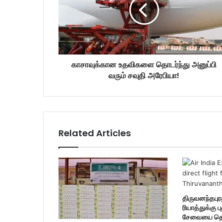
i
l
a
d
d
r
காசாவுக்கான உதவிகளை தொடர்ந்து அனுப்பி
e
வரும் சவுதி அரேபியா!
s
s
Related Articles
திருவனந்தபுரத
ரியாத்துக்கு 
சேவையை தொட