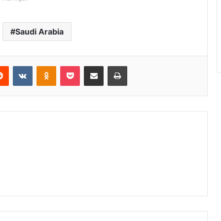
Saudi Arabia
Reddit
VKontakte
Odnoklassniki
Pocket
Share via Email
Print