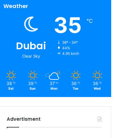
Weather
35
℃
Dubai
38º - 34º
44%
4.95 km/h
Clear Sky
38
39
37
36
36
℃
℃
℃
℃
℃
Sat
Sun
Mon
Tue
Wed
Advertisment