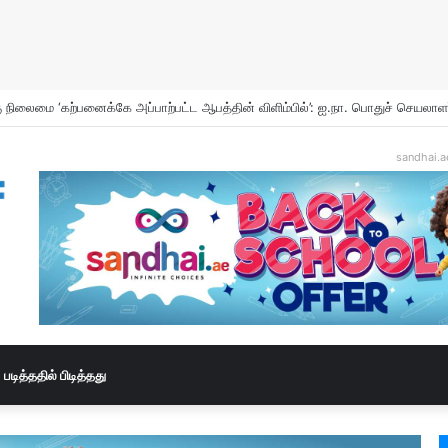
hoor and Incense Burners Now Easily Available Online in UAE
sandhai.a
படித்ததில் பிடித்தது