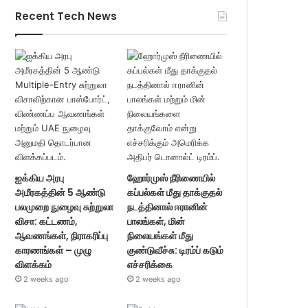
Recent Tech News
ஐக்கிய அரபு
ஹோர்முஸ் நீரிணையில்
அமீரகத்தின் 5 ஆண்டு
கப்பல்கள் மீது தாக்குதல்
பலமுறை நுழைவு சுற்றுலா
நடத்தினால் ஈரானின்
விசா: கட்டணம்,
பாலங்கள், மின்
ஆவணங்கள், நிராகரிப்பு
நிலையங்கள் மீது
காரணங்கள் – முழு
குண்டுவீச்சு: டிரம்ப் கடும்
விளக்கம்
எச்சரிக்கை
2 weeks ago
2 weeks ago