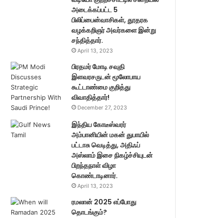
அடைக்கப்பட்ட 5
பிலிப்பைன்வாசிகள், தூதரக
வழக்கறிஞர் அவர்களை இன்று
சந்தித்தார்.
April 13, 2023
பிரதமர் மோடி சவுதி
இளவரசருடன் மூலோபாய
கூட்டாண்மை குறித்து
விவாதித்தார்!
December 27, 2023
இந்திய கோடீஸ்வரர்
அம்பானியின் மகன் துபாயில்
பட்டாசு வெடித்து, அதிஃப்
அஸ்லாம் இசை நிகழ்ச்சியுடன்
பிறந்தநாள் விழா
கொண்டாடினார்.
April 13, 2023
ரமலான் 2025 எப்போது
தொடங்கும்?