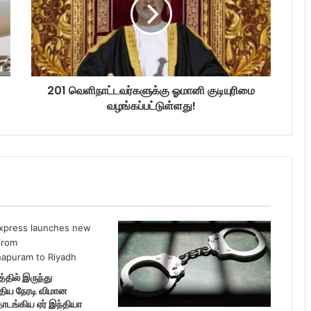
201 வெளிநாட்டவர்களுக்கு ஓமானி குடியுரிமை
வழங்கப்பட்டுள்ளது!
்தில் இருந்து
புதிய நேரடி விமான
ங்கிய ஏர் இந்தியா