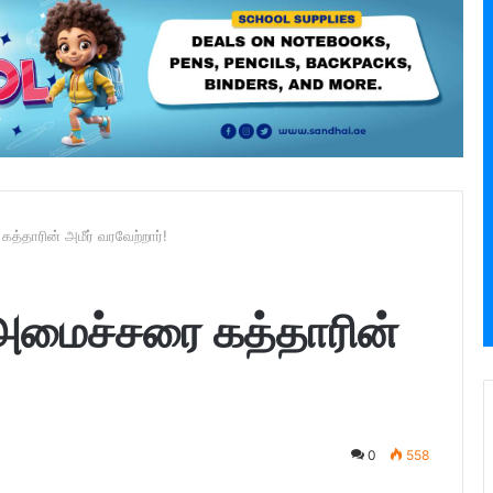
்தாரின் அமீர் வரவேற்றார்!
அமைச்சரை கத்தாரின்
0
558