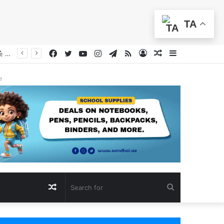
TA
Facebook
Twitter
YouTube
Instagram
Telegram
RSS
Log
Random
Sidebar
In
Article
e
Random
Search
Article
for