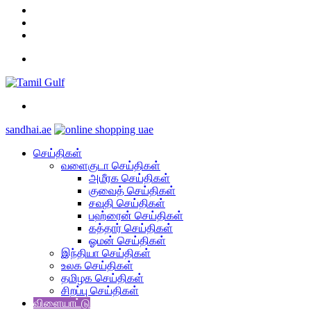
YouTube
Twitter
Facebook
Menu
Search
for
sandhai.ae
செய்திகள்
வளைகுடா செய்திகள்
அமீரக செய்திகள்
குவைத் செய்திகள்
சவுதி செய்திகள்
பஹ்ரைன் செய்திகள்
கத்தார் செய்திகள்
ஓமன் செய்திகள்
இந்தியா செய்திகள்
உலக செய்திகள்
தமிழக செய்திகள்
சிறப்பு செய்திகள்
விளையாட்டு