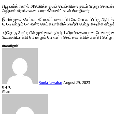
நியூயார்க் நகரில் அமெரிக்க ஓபன் டென்னிஸ் தொடர் நேற்று தொடங்
ஜெர்மன் வீராங்கனை லாரா சீக்மண்ட் உடன் மோதினார்.
இதில் முதல் செட்டை சீக்மண்ட் கைப்பற்றி கோகோ காப்பிற்கு அதிர்ச்ச
6, 6-2 மற்றும் 6-4 என்ற செட் கணக்கில் வெற்றி பெற்று அடுத்த சுற்று
மற்றொரு போட்டியில் முன்னாள் நம்பர் 1 வீராங்கனையான டென்மார
வோஸ்னியாக்கி 6-3 மற்றும் 6-2 என்ற செட் கணக்கில் வெற்றி பெற்று அ
#tamilgulf
Send
an
email
Sonia Jawahar
August 29, 2023
0
476
Facebook
Twitter
LinkedIn
Tumblr
Pinterest
Reddit
VKontakte
Odnoklassniki
Pocket
Share
Facebook
Twitter
LinkedIn
Tumblr
Pinterest
Reddit
VKontakte
Odnoklassniki
Pocket
Share
Print
via
Email