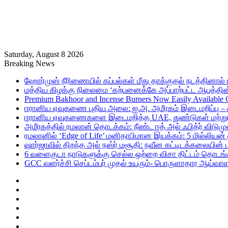
Saturday, August 8 2026
Breaking News
ஹோர்முஸ் நீரிணையில் கப்பல்கள் மீது தாக்குதல் நடத்தினால் ஈர
மத்திய கிழக்கு நிலைமை ‘கற்பனைக்கே அப்பாற்பட்ட ஆபத்தின்
Premium Bakhoor and Incense Burners Now Easily Available
ஈரானிய ஏவுகணை புதிய அலை: ஐ.அ. அமீரகம் இடைமறிப்பு – 
ஈரானிய ஏவுகணைகளை இடைமறித்த UAE, துண்டுகள் மற்றும் ச
அமீரகத்தில் ரமலான் தொடக்கம்: நீண்ட ஈத் அல் ஃபித்ர் விடுமு
ரமலானில் ‘Edge of Life’ மனிதாபிமான இயக்கம்: 5 மில்லியன்
ஷார்ஜாவில் திறந்த அல் நஸ்ர் மசூதி: நவீன கட்டிடக்கலையின
6 வளைகுடா நாடுகளுக்கு செல்ல ஒற்றை விசா திட்டம் தொடங்க
GCC வளர்ச்சி செப்டம்பர் முதல் உயரும்- பொருளாதார ஆய்வாள
Sidebar
Random
Article
Log
In
RSS
Telegram
Instagram