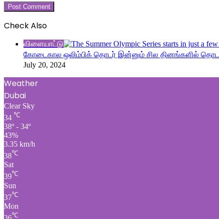
Check Also
Close
விளையாட்டு
கோடைகால ஒலிம்பிக் தொடர் இன்னும் சில தினங்களில் தொடங
July 20, 2024
Weather
Dubai
Clear Sky
℃
34
38º - 34º
43%
3.35 km/h
℃
38
Sat
℃
39
Sun
℃
37
Mon
℃
36