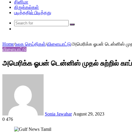
சினிமா
கிறுக்கல்கள்
படித்ததில் பிடித்தது
Search
Random
for
Article
Home
/
உலக செய்திகள்
/
விளையாட்டு
/
அமெரிக்க ஓபன் டென்னிஸ் முதல்
விளையாட்டு
அமெரிக்க ஓபன் டென்னிஸ் முதல் சுற்றில் காப
Send
an
email
Sonia Jawahar
August 29, 2023
0
476
Facebook
Twitter
LinkedIn
Tumblr
Pinterest
Reddit
VKontakte
Odnoklassniki
Pocket