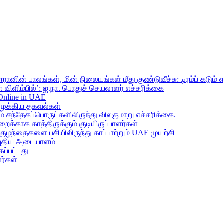
ானின் பாலங்கள், மின் நிலையங்கள் மீது குண்டுவீச்சு: டிரம்ப் கடும் 
 விளிம்பில்’: ஐ.நா. பொதுச் செயலாளர் எச்சரிக்கை
 Online in UAE
முக்கிய தகவல்கள்
ந்தேகப்பொருட்களிலிருந்து விலகுமாறு எச்சரிக்கை.
றைக்காக காத்திருக்கும் குடியிருப்பாளர்கள்
 குழந்தைகளை பசியிலிருந்து காப்பாற்றும் UAE முயற்சி
் புதிய அடையாளம்
ப்பட்டது
ர்கள்