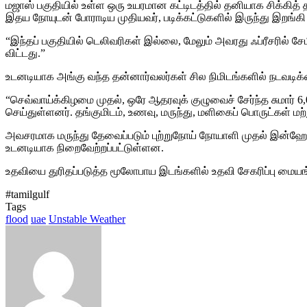
மஜாஸ் பகுதியில் உள்ள ஒரு உயரமான கட்டிடத்தில் தனியாக சிக்கித
இதய நோயுடன் போராடிய முதியவர், படிக்கட்டுகளில் இருந்து இறங்கி
“இந்தப் பகுதியில் டெலிவரிகள் இல்லை, மேலும் அவரது ஃப்ரீசரில் சே
விட்டது.”
உடனடியாக அங்கு வந்த தன்னார்வலர்கள் சில நிமிடங்களில் நடவடிக்க
“செவ்வாய்க்கிழமை முதல், ஒரே ஆதரவுக் குழுவைச் சேர்ந்த சுமா
செய்துள்ளனர். தங்குமிடம், உணவு, மருந்து, மளிகைப் பொருட்கள் 
அவசரமாக மருந்து தேவைப்படும் புற்றுநோய் நோயாளி முதல் இன்ஹே
உடனடியாக நிறைவேற்றப்பட்டுள்ளன.
உதவியை துரிதப்படுத்த மூலோபாய இடங்களில் உதவி சேகரிப்பு மையங்
#tamilgulf
Tags
flood
uae
Unstable Weather