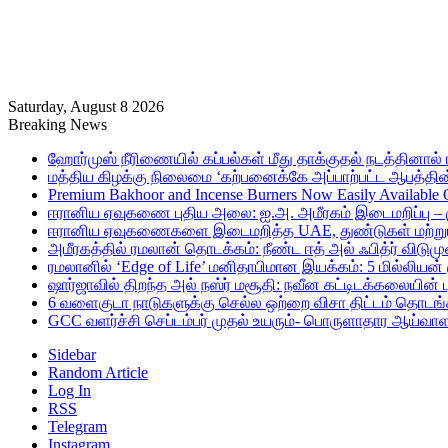
Saturday, August 8 2026
Breaking News
ஹோர்முஸ் நீரிணையில் கப்பல்கள் மீது தாக்குதல் நடத்தினால் ஈர
மத்திய கிழக்கு நிலைமை ‘கற்பனைக்கே அப்பாற்பட்ட ஆபத்தின்
Premium Bakhoor and Incense Burners Now Easily Available
ஈரானிய ஏவுகணை புதிய அலை: ஐ.அ. அமீரகம் இடைமறிப்பு – 
ஈரானிய ஏவுகணைகளை இடைமறித்த UAE, துண்டுகள் மற்றும் ச
அமீரகத்தில் ரமலான் தொடக்கம்: நீண்ட ஈத் அல் ஃபித்ர் விடுமு
ரமலானில் ‘Edge of Life’ மனிதாபிமான இயக்கம்: 5 மில்லியன்
ஷார்ஜாவில் திறந்த அல் நஸ்ர் மசூதி: நவீன கட்டிடக்கலையின
6 வளைகுடா நாடுகளுக்கு செல்ல ஒற்றை விசா திட்டம் தொடங்க
GCC வளர்ச்சி செப்டம்பர் முதல் உயரும்- பொருளாதார ஆய்வாள
Sidebar
Random Article
Log In
RSS
Telegram
Instagram