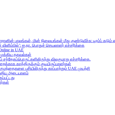
ானின் பாலங்கள், மின் நிலையங்கள் மீது குண்டுவீச்சு: டிரம்ப் கடும் 
 விளிம்பில்’: ஐ.நா. பொதுச் செயலாளர் எச்சரிக்கை
 Online in UAE
முக்கிய தகவல்கள்
ந்தேகப்பொருட்களிலிருந்து விலகுமாறு எச்சரிக்கை.
றைக்காக காத்திருக்கும் குடியிருப்பாளர்கள்
 குழந்தைகளை பசியிலிருந்து காப்பாற்றும் UAE முயற்சி
் புதிய அடையாளம்
ப்பட்டது
ர்கள்