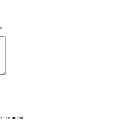
*
me I comment.