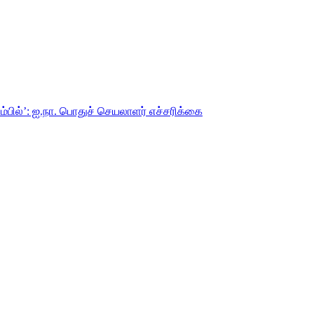
்பில்’: ஐ.நா. பொதுச் செயலாளர் எச்சரிக்கை