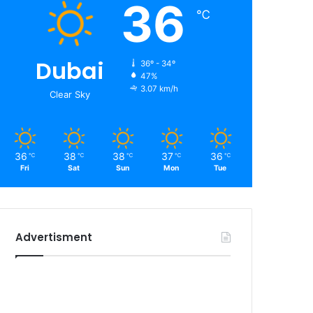
36
℃
Dubai
36º - 34º
47%
3.07 km/h
Clear Sky
36
38
38
37
36
℃
℃
℃
℃
℃
Fri
Sat
Sun
Mon
Tue
Advertisment