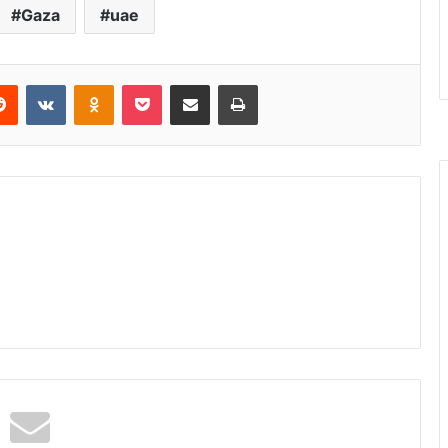
Gaza
uae
Reddit
VKontakte
Odnoklassniki
Pocket
Share via Email
Print