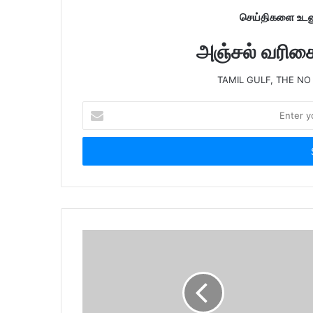
செய்திகளை உடனு
அஞ்சல் வரிசைய
TAMIL GULF, THE NO
E
n
t
e
r
y
o
u
r
E
m
a
i
l