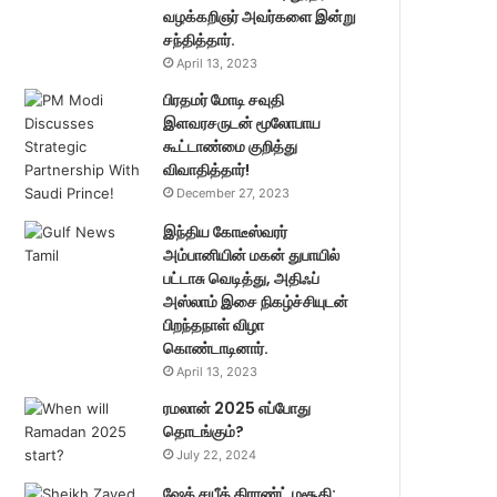
வழக்கறிஞர் அவர்களை இன்று
சந்தித்தார்.
April 13, 2023
பிரதமர் மோடி சவுதி
இளவரசருடன் மூலோபாய
கூட்டாண்மை குறித்து
விவாதித்தார்!
December 27, 2023
இந்திய கோடீஸ்வரர்
அம்பானியின் மகன் துபாயில்
பட்டாசு வெடித்து, அதிஃப்
அஸ்லாம் இசை நிகழ்ச்சியுடன்
பிறந்தநாள் விழா
கொண்டாடினார்.
April 13, 2023
ரமலான் 2025 எப்போது
தொடங்கும்?
July 22, 2024
ஷேக் சயீத் கிராண்ட் மசூதி: