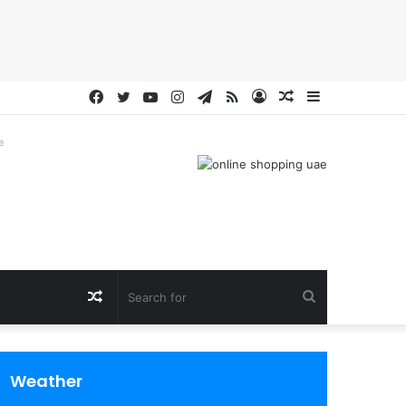
Facebook
Twitter
YouTube
Instagram
Telegram
RSS
Log
Random
Sidebar
In
Article
e
Random
Search
Article
for
Weather