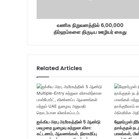
a
d
d
r
வணிக நிறுவனத்தில் 6,00,000
e
திர்ஹம்களை திருடிய ஊழியர் கைது
s
s
Related Articles
ஐக்கிய அரபு அமீரகத்தின் 5 ஆண்டு
ஹோர்முஸ் நீரி
பலமுறை நுழைவு சுற்றுலா விசா:
தாக்குதல் நட
கட்டணம், ஆவணங்கள், நிராகரிப்பு
பாலங்கள், மின