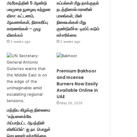
அமீரகத்தின் 5 ஆண்டு
கப்பல்கள் மீது தாக்குதல்
பலமுறை நுழைவு சுற்றுலா
நடத்தினால் ஈரானின்
விசா: கட்டணம்,
பாலங்கள், மின்
ஆவணங்கள், நிராகரிப்பு
நிலையங்கள் மீது
காரணங்கள் – முழு
குண்டுவீச்சு: டிரம்ப் கடும்
விளக்கம்
எச்சரிக்கை
2 weeks ago
2 weeks ago
Premium Bakhoor
and Incense
Burners Now Easily
Available Online in
UAE
May 26, 2026
மத்திய கிழக்கு நிலைமை
‘கற்பனைக்கே
அப்பாற்பட்ட ஆபத்தின்
விளிம்பில்’: ஐ.நா. பொதுச்
செயலாளர் எச்சரிக்கை