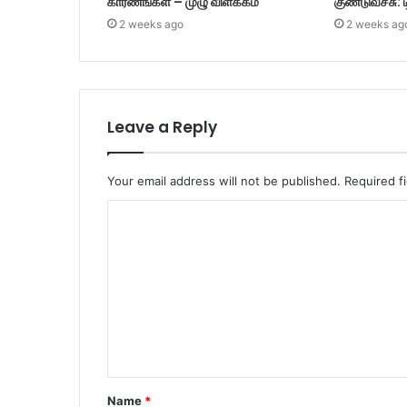
காரணங்கள் – முழு விளக்கம்
குண்டுவீச்சு: 
2 weeks ago
2 weeks ag
Leave a Reply
Your email address will not be published.
Required f
C
o
m
m
e
n
t
Name
*
*