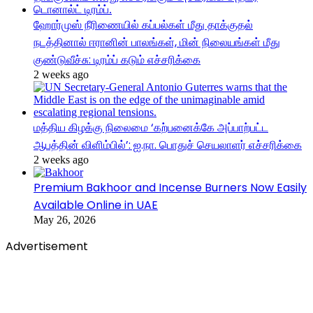
ஹோர்முஸ் நீரிணையில் கப்பல்கள் மீது தாக்குதல்
நடத்தினால் ஈரானின் பாலங்கள், மின் நிலையங்கள் மீது
குண்டுவீச்சு: டிரம்ப் கடும் எச்சரிக்கை
2 weeks ago
மத்திய கிழக்கு நிலைமை ‘கற்பனைக்கே அப்பாற்பட்ட
ஆபத்தின் விளிம்பில்’: ஐ.நா. பொதுச் செயலாளர் எச்சரிக்கை
2 weeks ago
Premium Bakhoor and Incense Burners Now Easily
Available Online in UAE
May 26, 2026
Advertisement