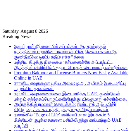
Saturday, August 8 2026
Breaking News
ஹோர்முஸ் நீரிணையில் கப்பல்கள் மீது தாக்குதல்
நடத்தினால் ஈரானின் பாலங்கள், மின் நிலையங்கள் மீது
குண்டுவீச்சு: டிரம்ப் கடும் எச்சரிக்கை
மத்திய கிழக்கு நிலைமை ‘கற்பனைக்கே அப்பாற்பட்ட
ஆபத்தின் விளிம்பில்’: ஐ.நா. பொதுச் செயலாளர் எச்சரிக்கை
Premium Bakhoor and Incense Burners Now Easily Available
Online in UAE
ஈரானிய ஏவுகணை புதிய அலை: ஐ.அ. அமீரகம் இடைமறிப்பு
– முக்கிய தகவல்கள்
ஈரானிய ஏவுகணைகளை இடைமறித்த UAE, துண்டுகள்
மற்றும் சந்தேகப்பொருட்களிலிருந்து விலகுமாறு எச்சரிக்கை.
அமீரகத்தில் ரமலான் தொடக்கம்: நீண்ட ஈத் அல் ஃபித்ர்
விடுமுறைக்காக காத்திருக்கும் குடியிருப்பாளர்கள்
ரமலானில் ‘Edge of Life’ மனிதாபிமான இயக்கம்: 5
மில்லியன் குழந்தைகளை பசியிலிருந்து காப்பாற்றும் UAE
முயற்சி
ஷார்ஜாவில் திறந்த அல் நஸ்ர் மசூதி: நவீன கட்டிடக்கலையின்