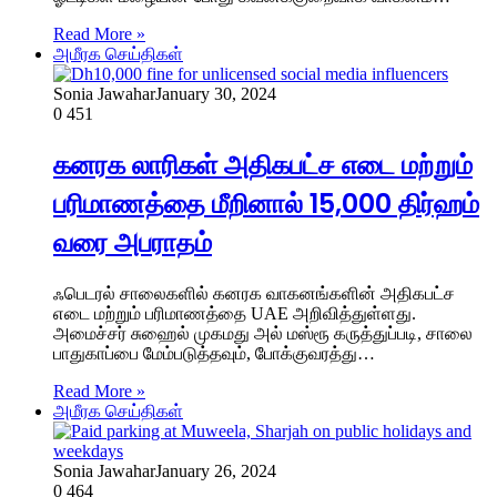
Read More »
அமீரக செய்திகள்
Sonia Jawahar
January 30, 2024
0
451
கனரக லாரிகள் அதிகபட்ச எடை மற்றும்
பரிமாணத்தை மீறினால் 15,000 திர்ஹம்
வரை அபராதம்
ஃபெடரல் சாலைகளில் கனரக வாகனங்களின் அதிகபட்ச
எடை மற்றும் பரிமாணத்தை UAE அறிவித்துள்ளது.
அமைச்சர் சுஹைல் முகமது அல் மஸ்ரூ கருத்துப்படி, சாலை
பாதுகாப்பை மேம்படுத்தவும், போக்குவரத்து…
Read More »
அமீரக செய்திகள்
Sonia Jawahar
January 26, 2024
0
464