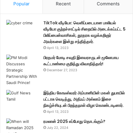
Popular
Recent
Comments
TikTok வீடியோ: வெளிப்படையான பாலியல்
வீடியோ குற்றச்சாட்டில் சிறையில் அடைக்கப்பட்ட 5
பிலிப்பைன்வாசிகள், தூதரக வழக்கறிஞர்
அவர்களை இன்று சந்தித்தார்.
April 13, 2023
பிரதமர் மோடி சவுதி இளவரசருடன் மூலோபாய
கூட்டாண்மை குறித்து விவாதித்தார்!
December 27, 2023
இந்திய கோடீஸ்வரர் அம்பானியின் மகன் துபாயில்
பட்டாசு வெடித்து, அதிஃப் அஸ்லாம் இசை
நிகழ்ச்சியுடன் பிறந்தநாள் விழா கொண்டாடினார்.
April 13, 2023
ரமலான் 2025 எப்போது தொடங்கும்?
July 22, 2024