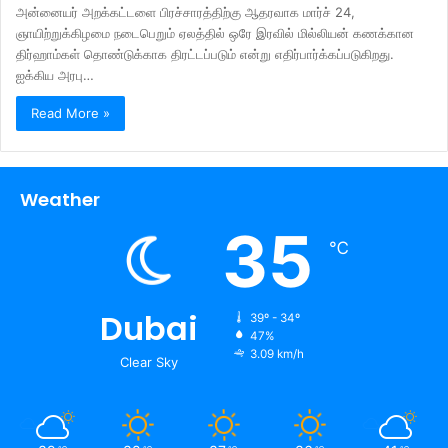
அன்னையர் அறக்கட்டளை பிரச்சாரத்திற்கு ஆதரவாக மார்ச் 24,
ஞாயிற்றுக்கிழமை நடைபெறும் ஏலத்தில் ஒரே இரவில் மில்லியன் கணக்கான
திர்ஹாம்கள் தொண்டுக்காக திரட்டப்படும் என்று எதிர்பார்க்கப்படுகிறது.
ஐக்கிய அரபு…
Read More »
Weather
35
℃
Dubai
39º - 34º
47%
3.09 km/h
Clear Sky