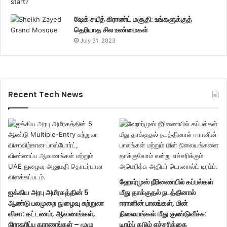
ஷேக் சயீத் கிராண்ட் மசூதி: உங்களுக்குத்
தெரியாத சில உண்மைகள்
July 31, 2023
Recent Tech News
ஹோர்முஸ் நீரிணையில் கப்பல்கள்
ஐக்கிய அரபு அமீரகத்தின் 5
மீது தாக்குதல் நடத்தினால்
ஆண்டு பலமுறை நுழைவு சுற்றுலா
ஈரானின் பாலங்கள், மின்
விசா: கட்டணம், ஆவணங்கள்,
நிலையங்கள் மீது குண்டுவீச்சு:
நிராகரிப்பு காரணங்கள் – முழு
டிரம்ப் கடும் எச்சரிக்கை