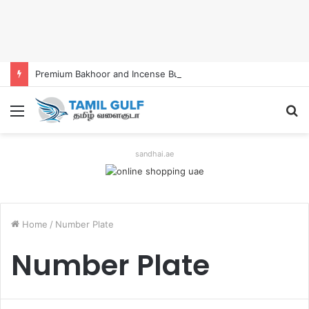
Premium Bakhoor and Incense Burners Now Easily Available Online in UAE
Menu
S
fo
sandhai.ae
Home
/
Number Plate
Number Plate