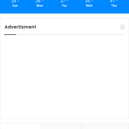
39
38
37
36
41
℃
℃
℃
℃
℃
Sun
Mon
Tue
Wed
Thu
Advertisment