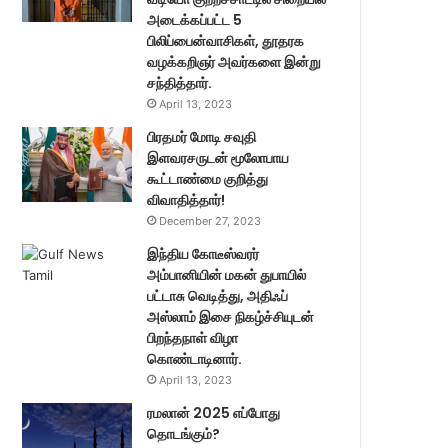
அடைக்கப்பட்ட 5
பிலிப்பைன்வாசிகள், தூதரக
வழக்கறிஞர் அவர்களை இன்று
சந்தித்தார்.
April 13, 2023
பிரதமர் மோடி சவுதி
இளவரசருடன் மூலோபாய
கூட்டாண்மை குறித்து
விவாதித்தார்!
December 27, 2023
இந்திய கோடீஸ்வரர்
அம்பானியின் மகன் துபாயில்
பட்டாசு வெடித்து, அதிஃப்
அஸ்லாம் இசை நிகழ்ச்சியுடன்
பிறந்தநாள் விழா
கொண்டாடினார்.
April 13, 2023
ரமலான் 2025 எப்போது
தொடங்கும்?