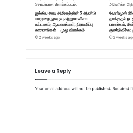
ஐக்கிய அரபு அமீரகத்தின் 5 ஆண்டு
ஹோர்முஸ் நீரி
பலமுறை நுழைவு சுற்றுலா விசா:
தாக்குதல் நட
கட்டணம், ஆவணங்கள், நிராகரிப்பு
பாலங்கள், மின
காரணங்கள் – முழு விளக்கம்
குண்டுவீச்சு: 
2 weeks ago
2 weeks ag
Leave a Reply
Your email address will not be published.
Required f
C
o
m
m