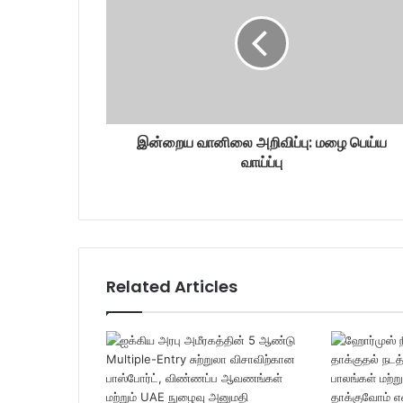
a
i
l
a
d
d
r
இன்றைய வானிலை அறிவிப்பு: மழை பெய்ய
e
வாய்ப்பு
s
s
Related Articles