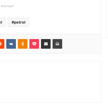
#tamilgulf
l
petrol
Reddit
VKontakte
Odnoklassniki
Pocket
Share via Email
Print