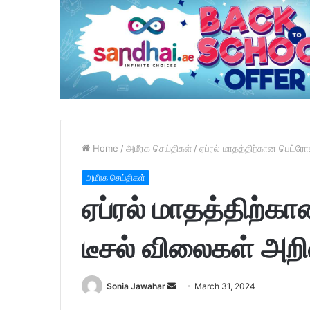
Home
/
அமீரக செய்திகள்
/
ஏப்ரல் மாதத்திற்கான பெட்ரோல்
அமீரக செய்திகள்
ஏப்ரல் மாதத்திற்கா
டீசல் விலைகள் அறிவ
Sonia Jawahar
S
March 31, 2024
e