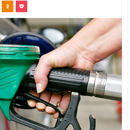
ontakte
Odnoklassniki
Pocket