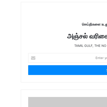
t
e
செய்திகளை உடனு
அஞ்சல் வரிசைய
TAMIL GULF, THE NO
E
n
t
e
r
y
o
u
r
E
m