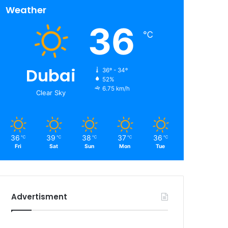
Weather
36
℃
Dubai
36º - 34º
52%
6.75 km/h
Clear Sky
36
39
38
37
36
℃
℃
℃
℃
℃
Fri
Sat
Sun
Mon
Tue
Advertisment