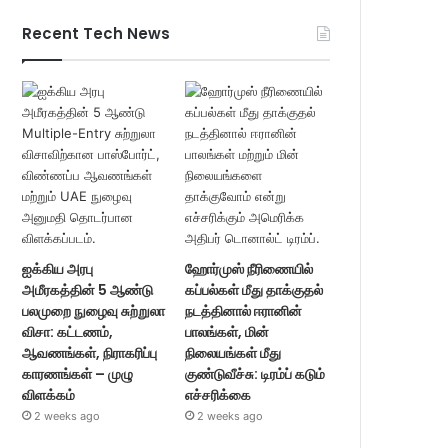
Recent Tech News
ஐக்கிய அரபு
ஹோர்முஸ் நீரிணையில்
அமீரகத்தின் 5 ஆண்டு
கப்பல்கள் மீது தாக்குதல்
பலமுறை நுழைவு சுற்றுலா
நடத்தினால் ஈரானின்
விசா: கட்டணம்,
பாலங்கள், மின்
ஆவணங்கள், நிராகரிப்பு
நிலையங்கள் மீது
காரணங்கள் – முழு
குண்டுவீச்சு: டிரம்ப் கடும்
விளக்கம்
எச்சரிக்கை
2 weeks ago
2 weeks ago