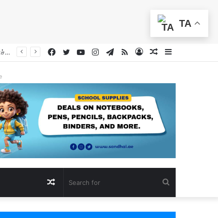
TA
Facebook
Twitter
YouTube
Instagram
Telegram
RSS
Log
Random
Sidebar
மத்திய கிழக்கு நிலைமை ‘கற்பனைக்கே அப்பாற்பட்ட ஆபத்தின் விளிம்பில்’: ஐ.நா. பொதுச் செயலாளர் எச்சரிக்கை
In
Article
e
Random
Search
Article
for