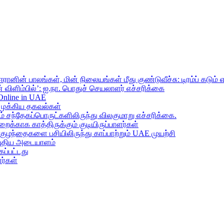
ானின் பாலங்கள், மின் நிலையங்கள் மீது குண்டுவீச்சு: டிரம்ப் கடும் 
 விளிம்பில்’: ஐ.நா. பொதுச் செயலாளர் எச்சரிக்கை
 Online in UAE
முக்கிய தகவல்கள்
ந்தேகப்பொருட்களிலிருந்து விலகுமாறு எச்சரிக்கை.
றைக்காக காத்திருக்கும் குடியிருப்பாளர்கள்
 குழந்தைகளை பசியிலிருந்து காப்பாற்றும் UAE முயற்சி
் புதிய அடையாளம்
ப்பட்டது
ர்கள்