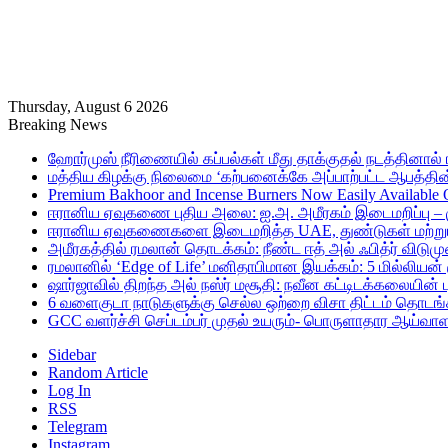
Thursday, August 6 2026
Breaking News
ஹோர்முஸ் நீரிணையில் கப்பல்கள் மீது தாக்குதல் நடத்தினால் ஈர
மத்திய கிழக்கு நிலைமை ‘கற்பனைக்கே அப்பாற்பட்ட ஆபத்தின்
Premium Bakhoor and Incense Burners Now Easily Available
ஈரானிய ஏவுகணை புதிய அலை: ஐ.அ. அமீரகம் இடைமறிப்பு – 
ஈரானிய ஏவுகணைகளை இடைமறித்த UAE, துண்டுகள் மற்றும் ச
அமீரகத்தில் ரமலான் தொடக்கம்: நீண்ட ஈத் அல் ஃபித்ர் விடுமு
ரமலானில் ‘Edge of Life’ மனிதாபிமான இயக்கம்: 5 மில்லியன்
ஷார்ஜாவில் திறந்த அல் நஸ்ர் மசூதி: நவீன கட்டிடக்கலையின
6 வளைகுடா நாடுகளுக்கு செல்ல ஒற்றை விசா திட்டம் தொடங்க
GCC வளர்ச்சி செப்டம்பர் முதல் உயரும்- பொருளாதார ஆய்வாள
Sidebar
Random Article
Log In
RSS
Telegram
Instagram