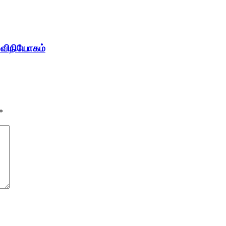
் விநியோகம்
*