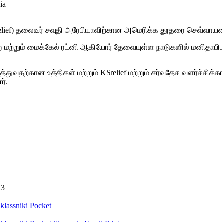
elief) தலைவர் சவுதி அரேபியாவிற்கான அமெரிக்க தூதரை செவ்வாயன்ற
்-ரபீஹ் மற்றும் மைக்கேல் ரட்னி ஆகியோர் தேவையுள்ள நாடுகளில் மனித
த்துவதற்கான உத்திகள் மற்றும் KSrelief மற்றும் சர்வதேச வளர்ச்சி
ர்.
23
lassniki
Pocket