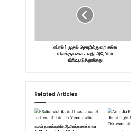
a
i
l
a
d
d
r
ஏப்ரல் 1 முதல் தொழில்துறை சுங்க
e
விலக்குகளை சவுதி அரேபியா
s
விரிவுபடுத்துகிறது
s
Related Articles
ஏமன் நகரங்களில் ஆயிரக்கணக்கான