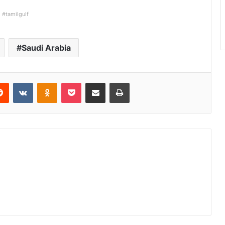
#tamilgulf
Saudi Arabia
Reddit
VKontakte
Odnoklassniki
Pocket
Share via Email
Print