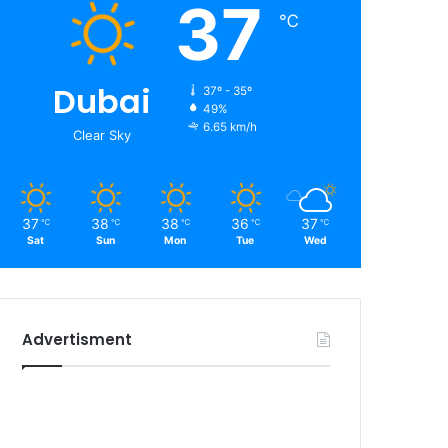
37
℃
Dubai
37º - 35º
49%
6.65 km/h
Clear Sky
37
38
38
36
37
℃
℃
℃
℃
℃
Sat
Sun
Mon
Tue
Wed
Advertisment