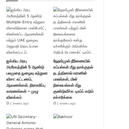
ஐக்கிய அரபு
ஹோர்முஸ் நீரிணையில்
அமீரகத்தின் 5 ஆண்டு
கப்பல்கள் மீது தாக்குதல்
பலமுறை நுழைவு சுற்றுலா
நடத்தினால் ஈரானின்
விசா: கட்டணம்,
பாலங்கள், மின்
ஆவணங்கள், நிராகரிப்பு
நிலையங்கள் மீது
காரணங்கள் – முழு
குண்டுவீச்சு: டிரம்ப் கடும்
விளக்கம்
எச்சரிக்கை
2 weeks ago
2 weeks ago