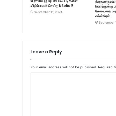
பேரீச்சம்பழ அட்டைப்பெட்டிகளை
திருவனந்தபுரத
விநியோகம் செய்த KSelief!
ரியாத்துக்கு 
சேவையை தொட
September 11, 2024
எக்ஸ்பிரஸ்
September 
Leave a Reply
Your email address will not be published.
Required f
C
o
m
m
e
n