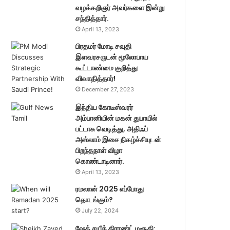
வழக்கறிஞர் அவர்களை இன்று
சந்தித்தார்.
April 13, 2023
பிரதமர் மோடி சவுதி
இளவரசருடன் மூலோபாய
கூட்டாண்மை குறித்து
விவாதித்தார்!
December 27, 2023
இந்திய கோடீஸ்வரர்
அம்பானியின் மகன் துபாயில்
பட்டாசு வெடித்து, அதிஃப்
அஸ்லாம் இசை நிகழ்ச்சியுடன்
பிறந்தநாள் விழா
கொண்டாடினார்.
April 13, 2023
ரமலான் 2025 எப்போது
தொடங்கும்?
July 22, 2024
ஷேக் சயீத் கிராண்ட் மசூதி: