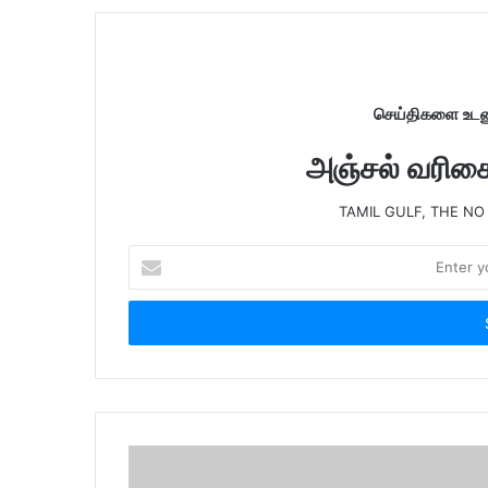
t
e
செய்திகளை உடனு
அஞ்சல் வரிசைய
TAMIL GULF, THE NO
E
n
t
e
r
y
o
u
r
E
m