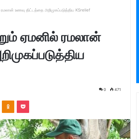
 ரமலான் உணவு திட்டத்தை அறிமுகப்படுத்திய KSrelief
ும் ஏமனில் ரமலான்
றிமுகப்படுத்திய
0
471
ontakte
Odnoklassniki
Pocket