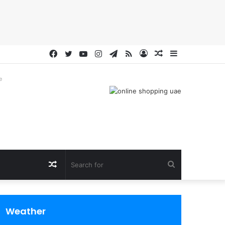
Facebook
Twitter
YouTube
Instagram
Telegram
RSS
Log
Random
Sidebar
In
Article
e
Random
Search
Article
for
Weather