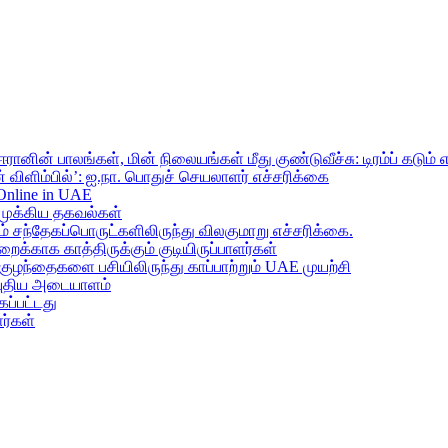
ானின் பாலங்கள், மின் நிலையங்கள் மீது குண்டுவீச்சு: டிரம்ப் கடும் 
 விளிம்பில்’: ஐ.நா. பொதுச் செயலாளர் எச்சரிக்கை
 Online in UAE
முக்கிய தகவல்கள்
ந்தேகப்பொருட்களிலிருந்து விலகுமாறு எச்சரிக்கை.
றைக்காக காத்திருக்கும் குடியிருப்பாளர்கள்
 குழந்தைகளை பசியிலிருந்து காப்பாற்றும் UAE முயற்சி
் புதிய அடையாளம்
ப்பட்டது
ர்கள்