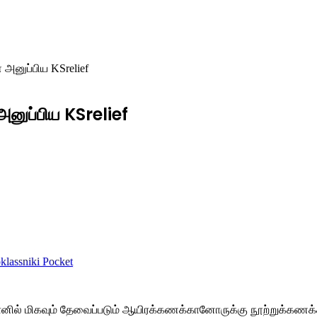
 அனுப்பிய KSrelief
அனுப்பிய KSrelief
lassniki
Pocket
்தானில் மிகவும் தேவைப்படும் ஆயிரக்கணக்கானோருக்கு நூற்றுக்கணக