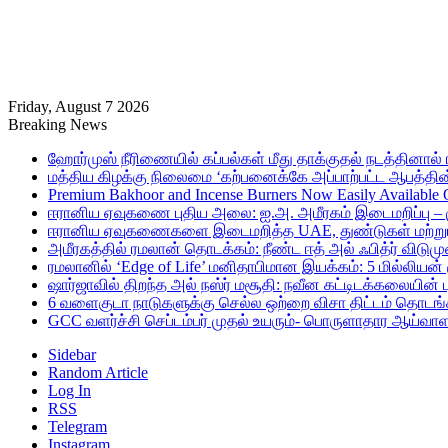
Friday, August 7 2026
Breaking News
ஹோர்முஸ் நீரிணையில் கப்பல்கள் மீது தாக்குதல் நடத்தினால் ஈர
மத்திய கிழக்கு நிலைமை ‘கற்பனைக்கே அப்பாற்பட்ட ஆபத்தின்
Premium Bakhoor and Incense Burners Now Easily Available
ஈரானிய ஏவுகணை புதிய அலை: ஐ.அ. அமீரகம் இடைமறிப்பு – 
ஈரானிய ஏவுகணைகளை இடைமறித்த UAE, துண்டுகள் மற்றும் ச
அமீரகத்தில் ரமலான் தொடக்கம்: நீண்ட ஈத் அல் ஃபித்ர் விடுமு
ரமலானில் ‘Edge of Life’ மனிதாபிமான இயக்கம்: 5 மில்லியன்
ஷார்ஜாவில் திறந்த அல் நஸ்ர் மசூதி: நவீன கட்டிடக்கலையின
6 வளைகுடா நாடுகளுக்கு செல்ல ஒற்றை விசா திட்டம் தொடங்க
GCC வளர்ச்சி செப்டம்பர் முதல் உயரும்- பொருளாதார ஆய்வாள
Sidebar
Random Article
Log In
RSS
Telegram
Instagram