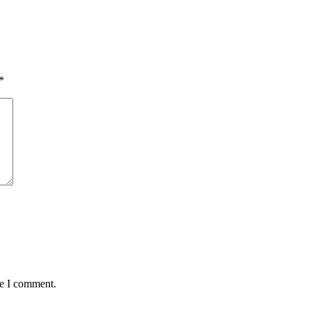
*
me I comment.