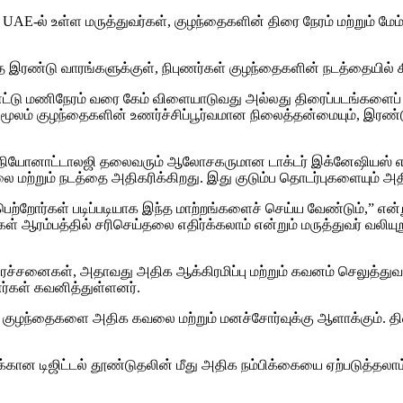
ு UAE-ல் உள்ள மருத்துவர்கள், குழந்தைகளின் திரை நேரம் மற்றும
த இரண்டு வாரங்களுக்குள், நிபுணர்கள் குழந்தைகளின் நடத்தையில் 
்டு மணிநேரம் வரை கேம் விளையாடுவது அல்லது திரைப்படங்களைப் ப
லம் குழந்தைகளின் உணர்ச்சிப்பூர்வமான நிலைத்தன்மையும், இரண்டு 
றும் நியோனாட்டாலஜி தலைவரும் ஆலோசகருமான டாக்டர் இக்னேஷியஸ் எ
 மற்றும் நடத்தை அதிகரிக்கிறது. இது குடும்ப தொடர்புகளையும் அதிக
பெற்றோர்கள் படிப்படியாக இந்த மாற்றங்களைச் செய்ய வேண்டும்,” என்
் ஆரம்பத்தில் சரிசெய்தலை எதிர்க்கலாம் என்றும் மருத்துவர் வலியுற
ரச்சனைகள், அதாவது அதிக ஆக்கிரமிப்பு மற்றும் கவனம் செலுத்துவதில
ணர்கள் கவனித்துள்ளனர்.
 குழந்தைகளை அதிக கவலை மற்றும் மனச்சோர்வுக்கு ஆளாக்கும். தி
ன டிஜிட்டல் தூண்டுதலின் மீது அதிக நம்பிக்கையை ஏற்படுத்தலாம் என்ற