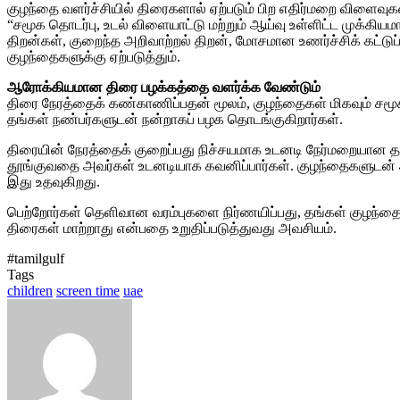
குழந்தை வளர்ச்சியில் திரைகளால் ஏற்படும் பிற எதிர்மறை விளைவுகள
“சமூக தொடர்பு, உடல் விளையாட்டு மற்றும் ஆய்வு உள்ளிட்ட முக
திறன்கள், குறைந்த அறிவாற்றல் திறன், மோசமான உணர்ச்சிக் கட்டு
குழந்தைகளுக்கு ஏற்படுத்தும்.
ஆரோக்கியமான திரை பழக்கத்தை வளர்க்க வேண்டும்
திரை நேரத்தைக் கண்காணிப்பதன் மூலம், குழந்தைகள் மிகவும் சமூகமா
தங்கள் நண்பர்களுடன் நன்றாகப் பழக தொடங்குகிறார்கள்.
திரையின் நேரத்தைக் குறைப்பது நிச்சயமாக உடனடி நேர்மறையான தாக
தூங்குவதை அவர்கள் உடனடியாக கவனிப்பார்கள். குழந்தைகளுடன் அத
இது உதவுகிறது.
பெற்றோர்கள் தெளிவான வரம்புகளை நிர்ணயிப்பது, தங்கள் குழந்தை
திரைகள் மாற்றாது என்பதை உறுதிப்படுத்துவது அவசியம்.
#tamilgulf
Tags
children
screen time
uae