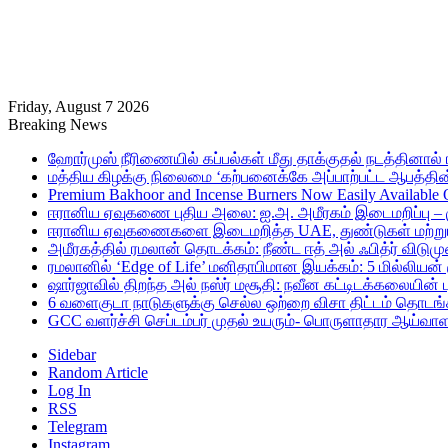
Friday, August 7 2026
Breaking News
ஹோர்முஸ் நீரிணையில் கப்பல்கள் மீது தாக்குதல் நடத்தினால் ஈர
மத்திய கிழக்கு நிலைமை ‘கற்பனைக்கே அப்பாற்பட்ட ஆபத்தின்
Premium Bakhoor and Incense Burners Now Easily Available
ஈரானிய ஏவுகணை புதிய அலை: ஐ.அ. அமீரகம் இடைமறிப்பு – 
ஈரானிய ஏவுகணைகளை இடைமறித்த UAE, துண்டுகள் மற்றும் ச
அமீரகத்தில் ரமலான் தொடக்கம்: நீண்ட ஈத் அல் ஃபித்ர் விடுமு
ரமலானில் ‘Edge of Life’ மனிதாபிமான இயக்கம்: 5 மில்லியன்
ஷார்ஜாவில் திறந்த அல் நஸ்ர் மசூதி: நவீன கட்டிடக்கலையின
6 வளைகுடா நாடுகளுக்கு செல்ல ஒற்றை விசா திட்டம் தொடங்க
GCC வளர்ச்சி செப்டம்பர் முதல் உயரும்- பொருளாதார ஆய்வாள
Sidebar
Random Article
Log In
RSS
Telegram
Instagram