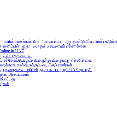
ானின் பாலங்கள், மின் நிலையங்கள் மீது குண்டுவீச்சு: டிரம்ப் கடும் 
 விளிம்பில்’: ஐ.நா. பொதுச் செயலாளர் எச்சரிக்கை
 Online in UAE
முக்கிய தகவல்கள்
ந்தேகப்பொருட்களிலிருந்து விலகுமாறு எச்சரிக்கை.
றைக்காக காத்திருக்கும் குடியிருப்பாளர்கள்
 குழந்தைகளை பசியிலிருந்து காப்பாற்றும் UAE முயற்சி
் புதிய அடையாளம்
ப்பட்டது
ர்கள்