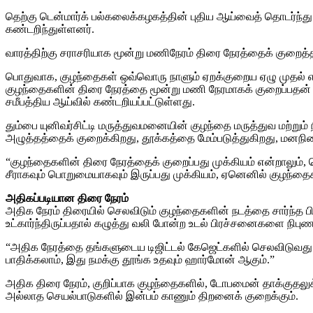
தெற்கு டென்மார்க் பல்கலைக்கழகத்தின் புதிய ஆய்வைத் தொடர்ந்த
கண்டறிந்துள்ளனர்.
வாரத்திற்கு சராசரியாக மூன்று மணிநேரம் திரை நேரத்தைக் குறைத்
பொதுவாக, குழந்தைகள் ஒவ்வொரு நாளும் ஏறக்குறைய ஏழு முதல் எட
குழந்தைகளின் திரை நேரத்தை மூன்று மணி நேரமாகக் குறைப்பதன் மூ
சமீபத்திய ஆய்வில் கண்டறியப்பட்டுள்ளது.
தும்பை யுனிவர்சிட்டி மருத்துவமனையின் குழந்தை மருத்துவ மற்
அழுத்தத்தைக் குறைக்கிறது, தூக்கத்தை மேம்படுத்துகிறது, மனநிலை
“குழந்தைகளின் திரை நேரத்தைக் குறைப்பது முக்கியம் என்றாலும், 
சீராகவும் பொறுமையாகவும் இருப்பது முக்கியம், ஏனெனில் குழந்தைகள
அதிகப்படியான திரை நேரம்
அதிக நேரம் திரையில் செலவிடும் குழந்தைகளின் நடத்தை சார்ந்த பி
உட்கார்ந்திருப்பதால் கழுத்து வலி போன்ற உடல் பிரச்சனைகளை நிபு
“அதிக நேரத்தை தங்களுடைய டிஜிட்டல் கேஜெட்களில் செலவிடுவது
பாதிக்கலாம், இது நமக்கு தூங்க உதவும் ஹார்மோன் ஆகும்.”
அதிக திரை நேரம், குறிப்பாக குழந்தைகளில், டோபமைன் தாக்குதலுக்கா
அல்லாத செயல்பாடுகளில் இன்பம் காணும் திறனைக் குறைக்கும்.