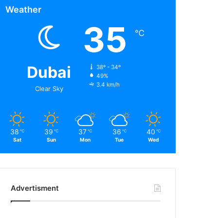
Weather
35
℃
Dubai
38º - 34º
49%
3.4 km/h
Clear Sky
38
39
37
36
40
℃
℃
℃
℃
℃
Sat
Sun
Mon
Tue
Wed
Advertisment