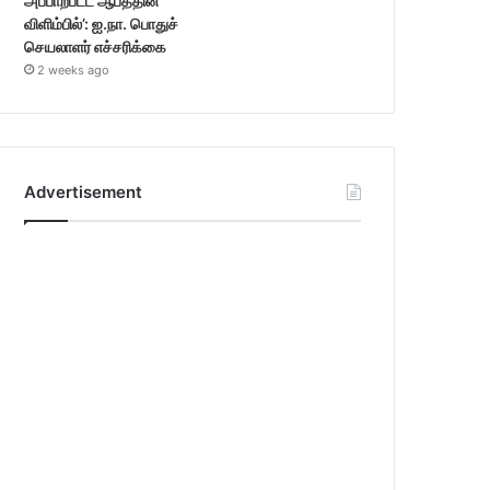
அப்பாற்பட்ட ஆபத்தின்
விளிம்பில்’: ஐ.நா. பொதுச்
செயலாளர் எச்சரிக்கை
2 weeks ago
Advertisement