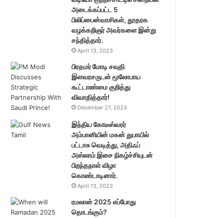
அடைக்கப்பட்ட 5
பிலிப்பைன்வாசிகள், தூதரக
வழக்கறிஞர் அவர்களை இன்று
சந்தித்தார்.
April 13, 2023
பிரதமர் மோடி சவுதி
இளவரசருடன் மூலோபாய
கூட்டாண்மை குறித்து
விவாதித்தார்!
December 27, 2023
இந்திய கோடீஸ்வரர்
அம்பானியின் மகன் துபாயில்
பட்டாசு வெடித்து, அதிஃப்
அஸ்லாம் இசை நிகழ்ச்சியுடன்
பிறந்தநாள் விழா
கொண்டாடினார்.
April 13, 2023
ரமலான் 2025 எப்போது
தொடங்கும்?