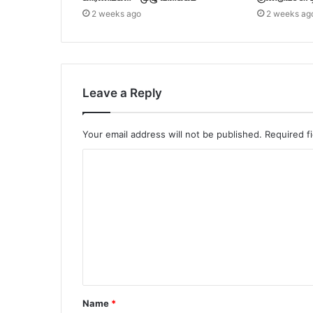
2 weeks ago
2 weeks ag
Leave a Reply
Your email address will not be published.
Required f
C
o
m
m
e
n
t
Name
*
*