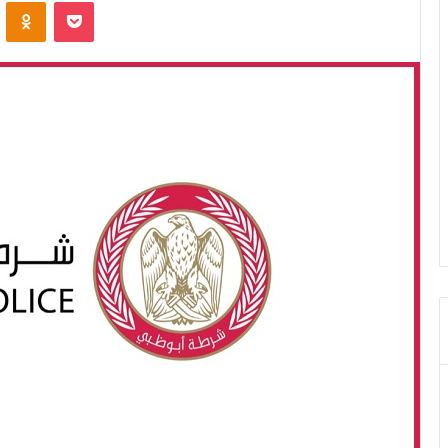
ontakte
Odnoklassniki
Pocket