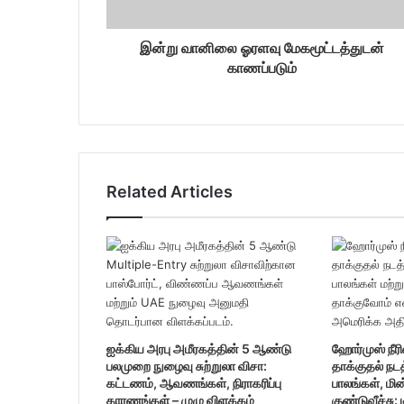
d
r
இன்று வானிலை ஓரளவு மேகமூட்டத்துடன்
e
காணப்படும்
s
s
Related Articles
ஐக்கிய அரபு அமீரகத்தின் 5 ஆண்டு
ஹோர்முஸ் நீரி
பலமுறை நுழைவு சுற்றுலா விசா:
தாக்குதல் நட
கட்டணம், ஆவணங்கள், நிராகரிப்பு
பாலங்கள், மின
காரணங்கள் – முழு விளக்கம்
குண்டுவீச்சு: 