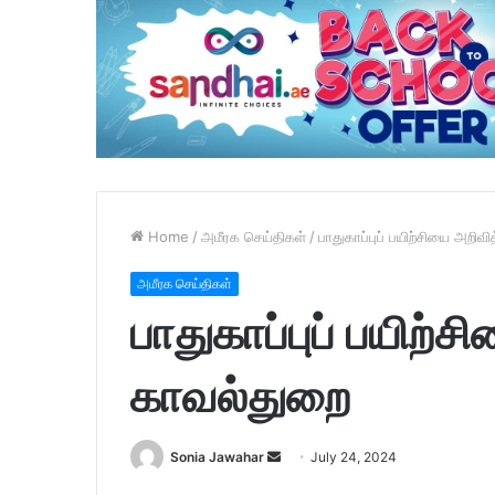
Home
/
அமீரக செய்திகள்
/
பாதுகாப்புப் பயிற்சியை அறிவ
அமீரக செய்திகள்
பாதுகாப்புப் பயிற்
காவல்துறை
Sonia Jawahar
S
July 24, 2024
e