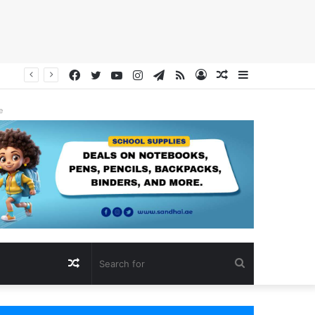
Facebook
Twitter
YouTube
Instagram
Telegram
RSS
Log
Random
Sidebar
In
Article
e
Random
Search
Article
for