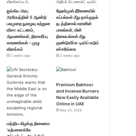
ஐக்கிய அரபு
ஹோர்முஸ் நீரிணையில்
அமீரகத்தின் 5 ஆண்டு
கப்பல்கள் மீது தாக்குதல்
பலமுறை நுழைவு சுற்றுலா
நடத்தினால் ஈரானின்
விசா: கட்டணம்,
பாலங்கள், மின்
ஆவணங்கள், நிராகரிப்பு
நிலையங்கள் மீது
காரணங்கள் – முழு
குண்டுவீச்சு: டிரம்ப் கடும்
விளக்கம்
எச்சரிக்கை
2 weeks ago
2 weeks ago
Premium Bakhoor
and Incense Burners
Now Easily Available
Online in UAE
May 26, 2026
மத்திய கிழக்கு நிலைமை
‘கற்பனைக்கே