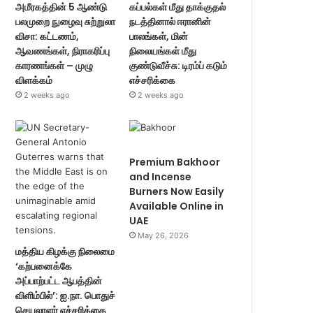
அமீரகத்தின் 5 ஆண்டு
கப்பல்கள் மீது தாக்குதல்
பலமுறை நுழைவு சுற்றுலா
நடத்தினால் ஈரானின்
விசா: கட்டணம்,
பாலங்கள், மின்
ஆவணங்கள், நிராகரிப்பு
நிலையங்கள் மீது
காரணங்கள் – முழு
குண்டுவீச்சு: டிரம்ப் கடும்
விளக்கம்
எச்சரிக்கை
2 weeks ago
2 weeks ago
Premium Bakhoor
and Incense
Burners Now Easily
Available Online in
UAE
May 26, 2026
மத்திய கிழக்கு நிலைமை
‘கற்பனைக்கே
அப்பாற்பட்ட ஆபத்தின்
விளிம்பில்’: ஐ.நா. பொதுச்
செயலாளர் எச்சரிக்கை