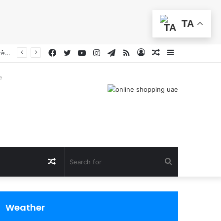
TA
Facebook
Twitter
YouTube
Instagram
Telegram
RSS
Log
Random
Sidebar
மத்திய கிழக்கு நிலைமை ‘கற்பனைக்கே அப்பாற்பட்ட ஆபத்தின் விளிம்பில்’: ஐ.நா. பொதுச் செயலாளர் எச்சரிக்கை
In
Article
e
Random
Search
Article
for
Weather