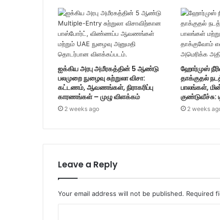
ஐக்கிய அரபு அமீரகத்தின் 5 ஆண்டு
ஹோர்முஸ் நீரி
பலமுறை நுழைவு சுற்றுலா விசா:
தாக்குதல் நட
கட்டணம், ஆவணங்கள், நிராகரிப்பு
பாலங்கள், மின
காரணங்கள் – முழு விளக்கம்
குண்டுவீச்சு: 
2 weeks ago
2 weeks ag
Leave a Reply
Your email address will not be published.
Required f
C