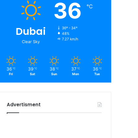
36
℃
Dubai
36º - 34º
48%
7.27 km/h
Clear Sky
36
39
38
37
36
℃
℃
℃
℃
℃
Fri
Sat
Sun
Mon
Tue
Advertisment