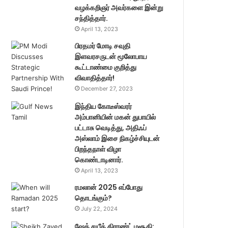
வழக்கறிஞர் அவர்களை இன்று
சந்தித்தார்.
April 13, 2023
பிரதமர் மோடி சவுதி
இளவரசருடன் மூலோபாய
கூட்டாண்மை குறித்து
விவாதித்தார்!
December 27, 2023
இந்திய கோடீஸ்வரர்
அம்பானியின் மகன் துபாயில்
பட்டாசு வெடித்து, அதிஃப்
அஸ்லாம் இசை நிகழ்ச்சியுடன்
பிறந்தநாள் விழா
கொண்டாடினார்.
April 13, 2023
ரமலான் 2025 எப்போது
தொடங்கும்?
July 22, 2024
ஷேக் சயீத் கிராண்ட் மசூதி: