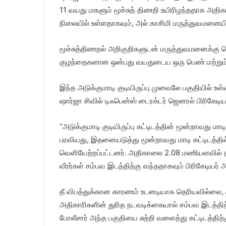
11 வயது மகளும் மூச்சுத் திணறி உயிரிழந்ததாக அதி
l
நிலையில் உள்ளதாகவும், அல் காசிமி மருத்துவமனையின
மூச்சுத்திணறல் அறிகுறிகளுடன் மருத்துவமனைக்கு க
குழந்தைகளான ஒன்பது வயதுடைய ஒரு பெண் மற்றும்
இந்த அடுக்குமாடி குடியிருப்பு முவைலே பகுதியில் உள
ஷார்ஜா சிவில் டிஃபென்ஸ் டைரக்டர் ஜெனரல் பிரிகேடியர
“அடுக்குமாடி குடியிருப்பு கட்டிடத்தின் மூன்றாவது மாடி
பரவியது, இதனையடுத்து மூன்றாவது மாடி கட்டிடத்தி
வெளியேற்றப்பட்டனர். அதிகாலை 2.08 மணியளவில் தீ
வீரர்கள் சம்பவ இடத்திற்கு வந்ததாகவும் பிரிகேடியர் அ
தீ விபத்துக்கான காரணம் உடனடியாக தெரியவில்லை,
அதிகாரிகளின் துரித நடவடிக்கையால் சம்பவ இடத்திற்க
போலீசார் அந்த பகுதியை சுற்றி வளைத்து கட்டிடத்திற்