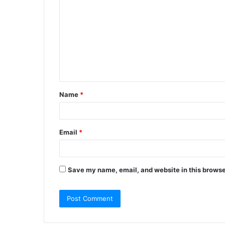
o
m
m
e
n
t
Name
*
*
Email
*
Save my name, email, and website in this browse