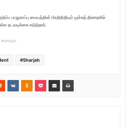
ம்ப பாதுகாப்பு மையத்தின் பிரதிநிதியும் மூச்சுத் திணறலில்
்ள நடவடிக்கை எடுத்தார்.
#tamilgulf
dent
Sharjah
Reddit
VKontakte
Odnoklassniki
Pocket
Share via Email
Print