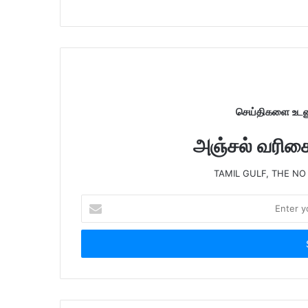
s
i
t
e
செய்திகளை உடனு
அஞ்சல் வரிசைய
TAMIL GULF, THE NO
E
n
t
e
r
y
o
u