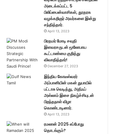
அடைக்கப்பட்ட 5
பிலிப்பைன்வாசிகள், தூதரக
வழக்கறிஞர் அவர்களை இன்று
சந்தித்தார்.
April 13, 2023
பிரதமர் மோடி சவுதி
இளவரசருடன் மூலோபாய
கூட்டாண்மை குறித்து
விவாதித்தார்!
December 27, 2023
இந்திய கோடீஸ்வரர்
அம்பானியின் மகன் துபாயில்
பட்டாசு வெடித்து, அதிஃப்
அஸ்லாம் இசை நிகழ்ச்சியுடன்
பிறந்தநாள் விழா
கொண்டாடினார்.
April 13, 2023
ரமலான் 2025 எப்போது
தொடங்கும்?