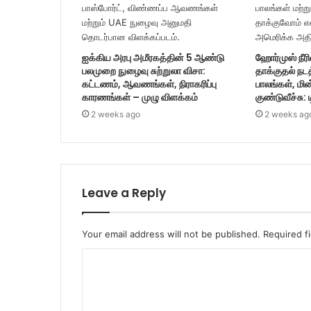
ஐக்கிய அரபு அமீரகத்தின் 5 ஆண்டு
ஹோர்முஸ் நீரி
பலமுறை நுழைவு சுற்றுலா விசா:
தாக்குதல் நட
கட்டணம், ஆவணங்கள், நிராகரிப்பு
பாலங்கள், மின
காரணங்கள் – முழு விளக்கம்
குண்டுவீச்சு: 
2 weeks ago
2 weeks ag
Leave a Reply
Your email address will not be published.
Required f
C
o
m