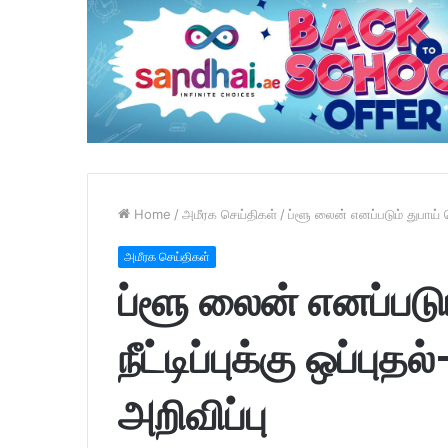
Home
/
அமீரக செய்திகள்
/
ப்ளூ லைன் எனப்படும் துபாய் மெ
அமீரக செய்திகள்
ப்ளூ லைன் எனப்படு
நீட்டிப்புக்கு ஒப்பு
அறிவிப்பு