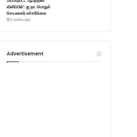
அப்பாற்பட்ட ஆபத்தின்
விளிம்பில்’: ஐ.நா. பொதுச்
செயலாளர் எச்சரிக்கை
2 weeks ago
Advertisement