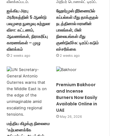
ஐக்கிய அரபு
ஹோர்முஸ் நீரிணையில்
அமீரகத்தின் 5 ஆண்டு
கப்பல்கள் மீது தாக்குதல்
பலமுறை நுழைவு சுற்றுலா
நடத்தினால் ஈரானின்
விசா: கட்டணம்,
பாலங்கள், மின்
ஆவணங்கள், நிராகரிப்பு
நிலையங்கள் மீது
காரணங்கள் – முழு
குண்டுவீச்சு: டிரம்ப் கடும்
விளக்கம்
எச்சரிக்கை
2 weeks ago
2 weeks ago
Premium Bakhoor
and Incense
Burners Now Easily
Available Online in
UAE
May 26, 2026
மத்திய கிழக்கு நிலைமை
‘கற்பனைக்கே