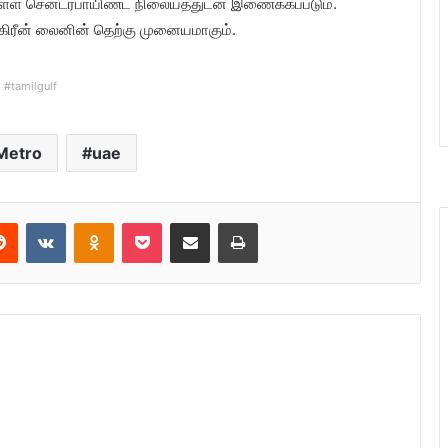
ள்ள சென்டர்பாயிண்ட் நிலையத்துடன் இணைக்கப்படும்.
ள கிரீன் லைனின் தெற்கு முனையமாகும்.
#tamilgulf
Metro
uae
Reddit
VKontakte
Odnoklassniki
Pocket
Share via Email
Print