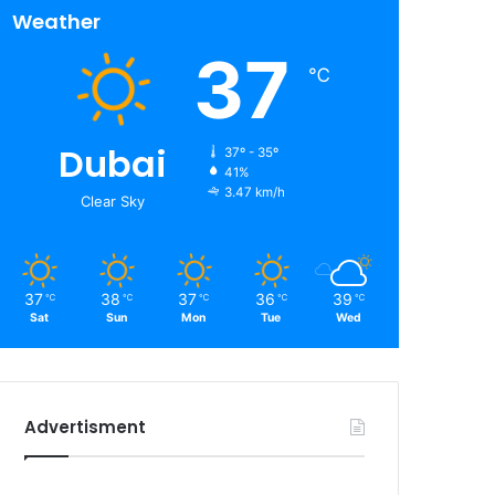
Weather
37
℃
Dubai
37º - 35º
41%
3.47 km/h
Clear Sky
37
38
37
36
39
℃
℃
℃
℃
℃
Sat
Sun
Mon
Tue
Wed
Advertisment