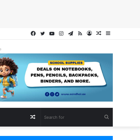
Facebook
Twitter
YouTube
Instagram
Telegram
RSS
Log
Random
Sidebar
In
Article
e
Random
Search
Article
for