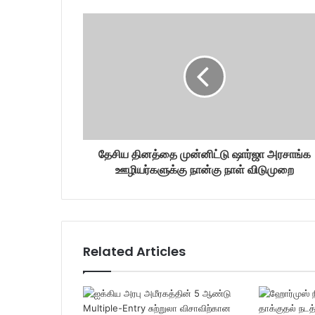
r
E
m
a
i
l
a
d
d
r
தேசிய தினத்தை முன்னிட்டு ஷார்ஜா அரசாங்க
e
ஊழியர்களுக்கு நான்கு நாள் விடுமுறை
s
s
Related Articles