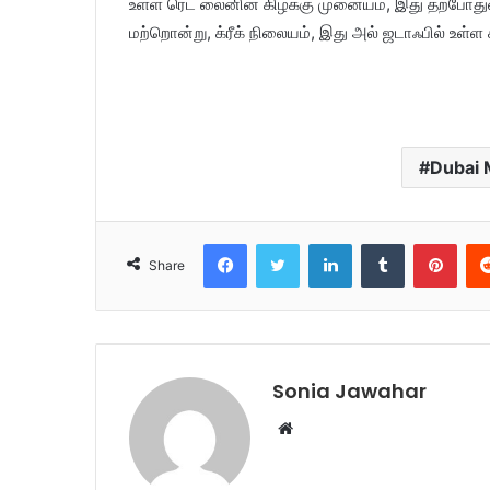
உள்ள ரெட் லைனின் கிழக்கு முனையம், இது தற்போது
மற்றொன்று, க்ரீக் நிலையம், இது அல் ஜடாஃபில் உள்
Dubai 
Facebook
Twitter
LinkedIn
Tumblr
Pinterest
Share
Sonia Jawahar
W
e
b