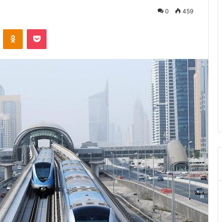
0
459
ontakte
Odnoklassniki
Pocket