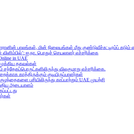
ானின் பாலங்கள், மின் நிலையங்கள் மீது குண்டுவீச்சு: டிரம்ப் கடும் 
 விளிம்பில்’: ஐ.நா. பொதுச் செயலாளர் எச்சரிக்கை
 Online in UAE
முக்கிய தகவல்கள்
ந்தேகப்பொருட்களிலிருந்து விலகுமாறு எச்சரிக்கை.
றைக்காக காத்திருக்கும் குடியிருப்பாளர்கள்
 குழந்தைகளை பசியிலிருந்து காப்பாற்றும் UAE முயற்சி
் புதிய அடையாளம்
ப்பட்டது
ர்கள்