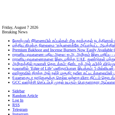
Friday, August 7 2026
Breaking News
ஹோர்முஸ் நீரிணையில் கப்பல்கள் மீது தாக்குதல் நடத்தினால் ஈர
மத்திய கிழக்கு நிலைமை ‘கற்பனைக்கே அப்பாற்பட்ட ஆபத்தின்
Premium Bakhoor and Incense Burners Now Easily Available
ஈரானிய ஏவுகணை புதிய அலை: ஐ.அ. அமீரகம் இடைமறிப்பு – 
ஈரானிய ஏவுகணைகளை இடைமறித்த UAE, துண்டுகள் மற்றும் ச
அமீரகத்தில் ரமலான் தொடக்கம்: நீண்ட ஈத் அல் ஃபித்ர் விடுமு
ரமலானில் ‘Edge of Life’ மனிதாபிமான இயக்கம்: 5 மில்லியன்
ஷார்ஜாவில் திறந்த அல் நஸ்ர் மசூதி: நவீன கட்டிடக்கலையின
6 வளைகுடா நாடுகளுக்கு செல்ல ஒற்றை விசா திட்டம் தொடங்க
GCC வளர்ச்சி செப்டம்பர் முதல் உயரும்- பொருளாதார ஆய்வாள
Sidebar
Random Article
Log In
RSS
Telegram
Instagram