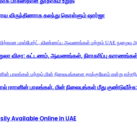
பதாக பாகிஸ்தான் தூதரகம் உறுதி
ௌரவ விருந்தினராக கலந்து கொள்ளும் ஷார்ஜா
றுலா விசா: கட்டணம், ஆவணங்கள், நிராகரிப்பு காரணங்கள்
் ஈரானின் பாலங்கள், மின் நிலையங்கள் மீது குண்டுவீச்சு: ட
ly Available Online in UAE