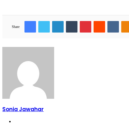
Facebook
Twitter
LinkedIn
Tumblr
Pinterest
Reddit
VKon
Share
Sonia Jawahar
Website