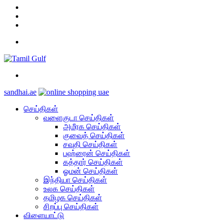
YouTube
Twitter
Facebook
Menu
Search
for
sandhai.ae
செய்திகள்
வளைகுடா செய்திகள்
அமீரக செய்திகள்
குவைத் செய்திகள்
சவுதி செய்திகள்
பஹ்ரைன் செய்திகள்
கத்தார் செய்திகள்
ஓமன் செய்திகள்
இந்தியா செய்திகள்
உலக செய்திகள்
தமிழக செய்திகள்
சிறப்பு செய்திகள்
விளையாட்டு