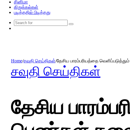
சினிமா
கிறுக்கல்கள்
படித்ததில் பிடித்தது
Search
Random
for
Article
Home
/
சவுதி செய்திகள்
/
தேசிய பாரம்பரியத்தை வெளிப்படுத்து
சவுதி செய்திகள்
தேசிய பாரம்பர