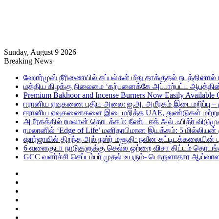
Sunday, August 9 2026
Breaking News
ஹோர்முஸ் நீரிணையில் கப்பல்கள் மீது தாக்குதல் நடத்தினால் ஈர
மத்திய கிழக்கு நிலைமை ‘கற்பனைக்கே அப்பாற்பட்ட ஆபத்தின்
Premium Bakhoor and Incense Burners Now Easily Available
ஈரானிய ஏவுகணை புதிய அலை: ஐ.அ. அமீரகம் இடைமறிப்பு – 
ஈரானிய ஏவுகணைகளை இடைமறித்த UAE, துண்டுகள் மற்றும் ச
அமீரகத்தில் ரமலான் தொடக்கம்: நீண்ட ஈத் அல் ஃபித்ர் விடுமு
ரமலானில் ‘Edge of Life’ மனிதாபிமான இயக்கம்: 5 மில்லியன்
ஷார்ஜாவில் திறந்த அல் நஸ்ர் மசூதி: நவீன கட்டிடக்கலையின
6 வளைகுடா நாடுகளுக்கு செல்ல ஒற்றை விசா திட்டம் தொடங்க
GCC வளர்ச்சி செப்டம்பர் முதல் உயரும்- பொருளாதார ஆய்வாள
Sidebar
Random
Article
Log
In
RSS
Telegram
Instagram