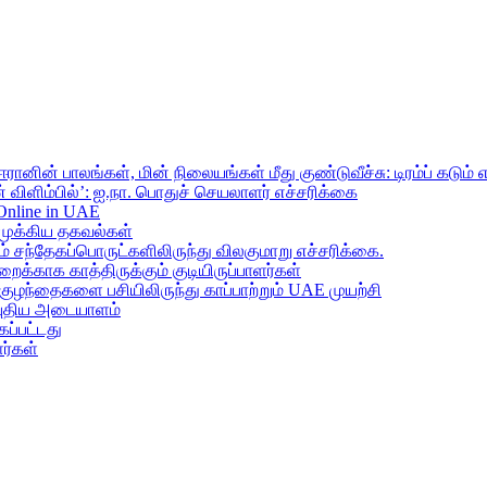
ானின் பாலங்கள், மின் நிலையங்கள் மீது குண்டுவீச்சு: டிரம்ப் கடும் 
 விளிம்பில்’: ஐ.நா. பொதுச் செயலாளர் எச்சரிக்கை
 Online in UAE
முக்கிய தகவல்கள்
ந்தேகப்பொருட்களிலிருந்து விலகுமாறு எச்சரிக்கை.
றைக்காக காத்திருக்கும் குடியிருப்பாளர்கள்
 குழந்தைகளை பசியிலிருந்து காப்பாற்றும் UAE முயற்சி
் புதிய அடையாளம்
ப்பட்டது
ர்கள்