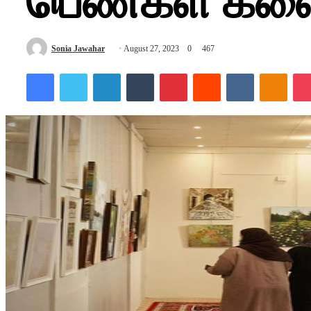
பெண்கள் கலை
Send
Sonia Jawahar
August 27, 2023
0
467
an
Facebook
Twitter
LinkedIn
Tumblr
Pinterest
Reddit
VKontakte
Odnok
email