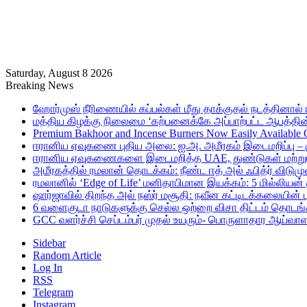
Saturday, August 8 2026
Breaking News
ஹோர்முஸ் நீரிணையில் கப்பல்கள் மீது தாக்குதல் நடத்தினால் ஈர
மத்திய கிழக்கு நிலைமை ‘கற்பனைக்கே அப்பாற்பட்ட ஆபத்தின்
Premium Bakhoor and Incense Burners Now Easily Available
ஈரானிய ஏவுகணை புதிய அலை: ஐ.அ. அமீரகம் இடைமறிப்பு – 
ஈரானிய ஏவுகணைகளை இடைமறித்த UAE, துண்டுகள் மற்றும் ச
அமீரகத்தில் ரமலான் தொடக்கம்: நீண்ட ஈத் அல் ஃபித்ர் விடுமு
ரமலானில் ‘Edge of Life’ மனிதாபிமான இயக்கம்: 5 மில்லியன்
ஷார்ஜாவில் திறந்த அல் நஸ்ர் மசூதி: நவீன கட்டிடக்கலையின
6 வளைகுடா நாடுகளுக்கு செல்ல ஒற்றை விசா திட்டம் தொடங்க
GCC வளர்ச்சி செப்டம்பர் முதல் உயரும்- பொருளாதார ஆய்வாள
Sidebar
Random Article
Log In
RSS
Telegram
Instagram