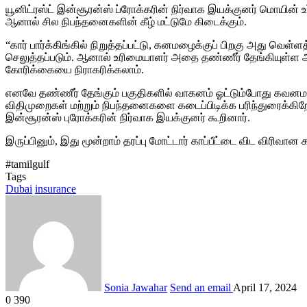
யூனிட்ரஸ்ட் இன்சூரன்ஸ் ப்ரோக்கரின் நிர்வாக இயக்குனர் மொயின் 
ஆனால் சில நிபந்தனைகளின் கீழ் மட்டுமே கிடைக்கும்.
“கார் பார்க்கிங்கில் நிறுத்தப்பட்டு, கனமழைக்குப் பிறகு அது வெள்ள
செலுத்தப்படும். ஆனால் உரிமையாளர் அதை தண்ணீர் தேங்கியுள்ள அல்
கோரிக்கையை நிராகரிக்கலாம்.
எனவே தண்ணீர் தேங்கும் பகுதிகளில் வாகனம் ஓட்டும்போது கவனமாக 
விதிமுறைகள் மற்றும் நிபந்தனைகளை கடைப்பிடிக்க பரிந்துரைக்கிறேன்
இன்சூரன்ஸ் புரோக்கரின் நிர்வாக இயக்குனர் கூறினார்.
இருப்பினும், இது மூன்றாம் தரப்பு மோட்டார் காப்பீட்டை விட விரிவா
#tamilgulf
Tags
Dubai
insurance
Sonia Jawahar
Send an email
April 17, 2024
0
390