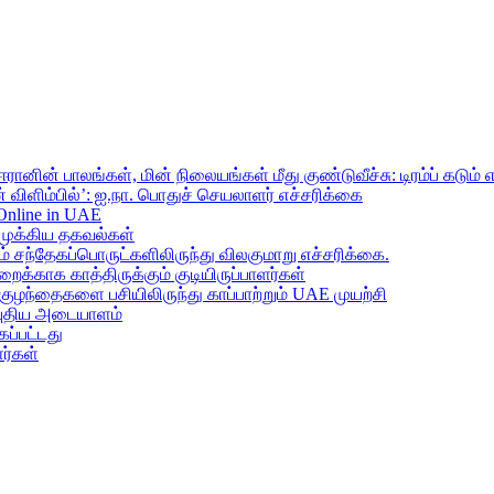
ானின் பாலங்கள், மின் நிலையங்கள் மீது குண்டுவீச்சு: டிரம்ப் கடும் 
 விளிம்பில்’: ஐ.நா. பொதுச் செயலாளர் எச்சரிக்கை
 Online in UAE
முக்கிய தகவல்கள்
ந்தேகப்பொருட்களிலிருந்து விலகுமாறு எச்சரிக்கை.
றைக்காக காத்திருக்கும் குடியிருப்பாளர்கள்
 குழந்தைகளை பசியிலிருந்து காப்பாற்றும் UAE முயற்சி
் புதிய அடையாளம்
ப்பட்டது
ர்கள்