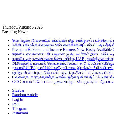
Thursday, August 6 2026
Breaking News
ஹோர்முஸ் நீரிணையில் கப்பல்கள் மீது தாக்குதல் நடத்தினால் ஈர
மத்திய கிழக்கு நிலைமை ‘கற்பனைக்கே அப்பாற்பட்ட ஆபத்தின்
Premium Bakhoor and Incense Burners Now Easily Available
ஈரானிய ஏவுகணை புதிய அலை: ஐ.அ. அமீரகம் இடைமறிப்பு – 
ஈரானிய ஏவுகணைகளை இடைமறித்த UAE, துண்டுகள் மற்றும் ச
அமீரகத்தில் ரமலான் தொடக்கம்: நீண்ட ஈத் அல் ஃபித்ர் விடுமு
ரமலானில் ‘Edge of Life’ மனிதாபிமான இயக்கம்: 5 மில்லியன்
ஷார்ஜாவில் திறந்த அல் நஸ்ர் மசூதி: நவீன கட்டிடக்கலையின
6 வளைகுடா நாடுகளுக்கு செல்ல ஒற்றை விசா திட்டம் தொடங்க
GCC வளர்ச்சி செப்டம்பர் முதல் உயரும்- பொருளாதார ஆய்வாள
Sidebar
Random Article
Log In
RSS
Telegram
Instagram