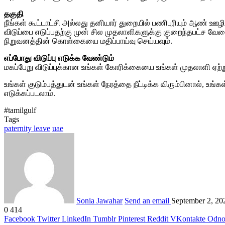
தகுதி
நீங்கள் கூட்டாட்சி அல்லது தனியார் துறையில் பணிபுரியும் ஆண் ஊழிய
விடுப்பை எடுப்பதற்கு முன் சில முதலாளிகளுக்கு குறைந்தபட்ச வேல
நிறுவனத்தின் கொள்கையை மதிப்பாய்வு செய்யவும்.
எப்போது விடுப்பு எடுக்க வேண்டும்
மகப்பேறு விடுப்புக்கான உங்கள் கோரிக்கையை உங்கள் முதலாளி ஏற்
உங்கள் குடும்பத்துடன் உங்கள் நேரத்தை நீட்டிக்க விரும்பினால்
எடுக்கப்படலாம்.
#tamilgulf
Tags
paternity leave
uae
Sonia Jawahar
Send an email
September 2, 20
0
414
Facebook
Twitter
LinkedIn
Tumblr
Pinterest
Reddit
VKontakte
Odnok