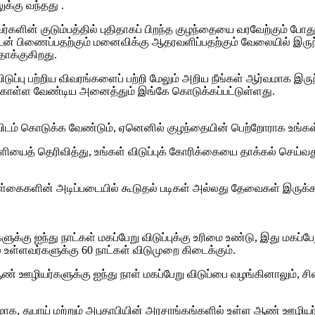
ுக்கு வந்தது .
வர்களின் குடும்பத்தில் புதிதாகப் பிறந்த குழந்தையை வரவேற்கும் ப
ுடன் பிணைப்பதற்கும் மனைவிக்கு ஆதரவளிப்பதற்கும் வேலையில் இருந்து 
தாக்குகிறது.
டுப்பு பற்றிய விவரங்களைப் பற்றி மேலும் அறிய நீங்கள் ஆர்வமாக இரு
ு கொள்ள வேண்டிய அனைத்தும் இங்கே கொடுக்கப்பட்டுள்ளது.
ளியிடம் கொடுக்க வேண்டும், ஏனெனில் குழந்தையின் பெற்றோராக உங்க
லாளியைத் தெரிவித்து, உங்கள் விடுப்புக் கோரிக்கையை தாக்கல் செய்வத
ள்கைகளின் அடிப்படையில் கூடுதல் படிகள் அல்லது தேவைகள் இருக்கக்
க்கு ஐந்து நாட்கள் மகப்பேறு விடுப்புக்கு உரிமை உண்டு, இது மகப்பே
் உள்ளவர்களுக்கு 60 நாட்கள் விடுமுறை கிடைக்கும்.
ண் ஊழியர்களுக்கு ஐந்து நாள் மகப்பேறு விடுப்பை வழங்கினாலும், ச
மாக, துபாய் மற்றும் அபுதாபியின் அரசாங்கங்களில் உள்ள ஆண் ஊழியர்க