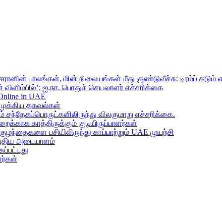
ானின் பாலங்கள், மின் நிலையங்கள் மீது குண்டுவீச்சு: டிரம்ப் கடும் 
 விளிம்பில்’: ஐ.நா. பொதுச் செயலாளர் எச்சரிக்கை
 Online in UAE
முக்கிய தகவல்கள்
ந்தேகப்பொருட்களிலிருந்து விலகுமாறு எச்சரிக்கை.
றைக்காக காத்திருக்கும் குடியிருப்பாளர்கள்
 குழந்தைகளை பசியிலிருந்து காப்பாற்றும் UAE முயற்சி
் புதிய அடையாளம்
ப்பட்டது
ர்கள்