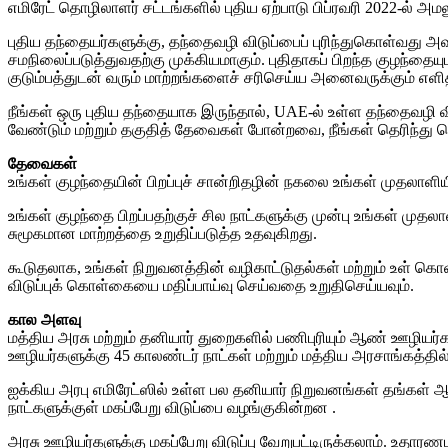
எமிரேட் தொழிலாளர் சட்டங்களில் புதிய ஏற்பாடு பிப்ரவரி 2022-ல் அமல
புதிய தந்தையர்களுக்கு, தந்தைவழி விடுப்பைப் புரிந்துகொள்வது அ
சமநிலைப்படுத்துவதற்கு முக்கியமாகும். புதிதாகப் பிறந்த குழந்தைய
குடும்பத்துடன் வரும் மாற்றங்களைச் சரிசெய்ய அனைவருக்கும் எளி
நீங்கள் ஒரு புதிய தந்தையாக இருந்தால், UAE-ல் உள்ள தந்தைவழி வி
வேண்டும் மற்றும் தகுதித் தேவைகள் போன்றவை, நீங்கள் தெரிந்த
தேவைகள்
உங்கள் குழந்தையின் பிறப்புச் சான்றிதழின் நகலை உங்கள் முதலா
உங்கள் குழந்தை பிறப்பதற்குச் சில நாட்களுக்கு முன்பு உங்கள் முத
சுமூகமான மாற்றத்தை உறுதிப்படுத்த உதவுகிறது.
கூடுதலாக, உங்கள் நிறுவனத்தின் வழிகாட்டுதல்கள் மற்றும் உள் கொ
விடுப்புக் கொள்கையை மதிப்பாய்வு செய்வதை உறுதிசெய்யவும்.
கால அளவு
மத்திய அரசு மற்றும் தனியார் துறைகளில் பணிபுரியும் ஆண் ஊழியர்களு
ஊழியர்களுக்கு 45 காலண்டர் நாட்கள் மற்றும் மத்திய அரசாங்கத்தில
ஐக்கிய அரபு எமிரேட்ஸில் உள்ள பல தனியார் நிறுவனங்கள் தங்கள் ஆ
நாட்களுக்குள் மகப்பேறு விடுப்பை வழங்குகின்றன .
அரசு ஊழியர்களுக்கு மகப்பேறு விடுப்பு வேறுபட்டிருக்கலாம். உதாரண