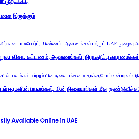
 முறியடிப்பு
மாக இருக்கும்
றுலா விசா: கட்டணம், ஆவணங்கள், நிராகரிப்பு காரணங்கள்
் ஈரானின் பாலங்கள், மின் நிலையங்கள் மீது குண்டுவீச்சு: ட
ly Available Online in UAE