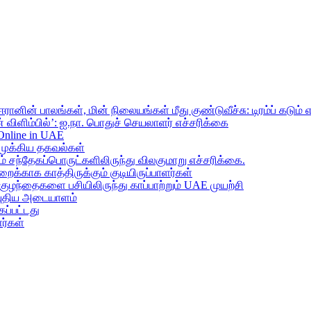
ானின் பாலங்கள், மின் நிலையங்கள் மீது குண்டுவீச்சு: டிரம்ப் கடும் 
 விளிம்பில்’: ஐ.நா. பொதுச் செயலாளர் எச்சரிக்கை
 Online in UAE
முக்கிய தகவல்கள்
ந்தேகப்பொருட்களிலிருந்து விலகுமாறு எச்சரிக்கை.
றைக்காக காத்திருக்கும் குடியிருப்பாளர்கள்
 குழந்தைகளை பசியிலிருந்து காப்பாற்றும் UAE முயற்சி
் புதிய அடையாளம்
ப்பட்டது
ர்கள்