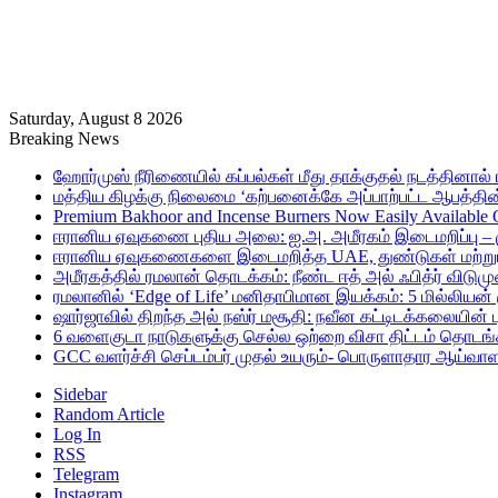
Saturday, August 8 2026
Breaking News
ஹோர்முஸ் நீரிணையில் கப்பல்கள் மீது தாக்குதல் நடத்தினால் ஈர
மத்திய கிழக்கு நிலைமை ‘கற்பனைக்கே அப்பாற்பட்ட ஆபத்தின்
Premium Bakhoor and Incense Burners Now Easily Available
ஈரானிய ஏவுகணை புதிய அலை: ஐ.அ. அமீரகம் இடைமறிப்பு – 
ஈரானிய ஏவுகணைகளை இடைமறித்த UAE, துண்டுகள் மற்றும் ச
அமீரகத்தில் ரமலான் தொடக்கம்: நீண்ட ஈத் அல் ஃபித்ர் விடுமு
ரமலானில் ‘Edge of Life’ மனிதாபிமான இயக்கம்: 5 மில்லியன்
ஷார்ஜாவில் திறந்த அல் நஸ்ர் மசூதி: நவீன கட்டிடக்கலையின
6 வளைகுடா நாடுகளுக்கு செல்ல ஒற்றை விசா திட்டம் தொடங்க
GCC வளர்ச்சி செப்டம்பர் முதல் உயரும்- பொருளாதார ஆய்வாள
Sidebar
Random Article
Log In
RSS
Telegram
Instagram