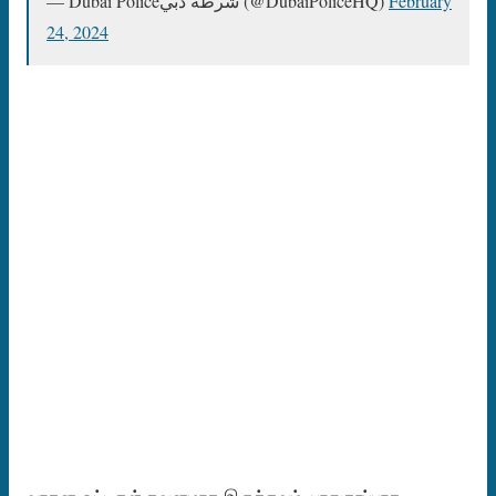
— Dubai Policeشرطة دبي (@DubaiPoliceHQ)
February
24, 2024