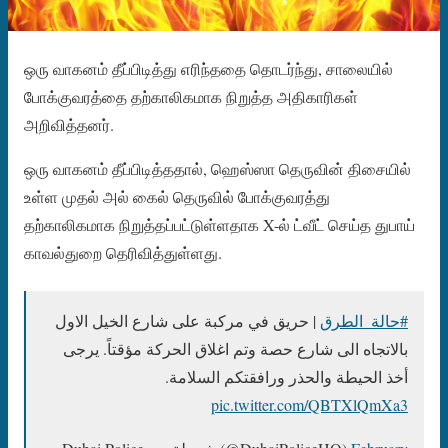
ஒரு வாகனம் தீப்பிடித்து எரிந்ததை தொடர்ந்து, சாலையில்
போக்குவரத்தை தற்காலிகமாக நிறுத்த அதிகாரிகள்
அறிவித்தனர்.
ஒரு வாகனம் தீப்பிடித்ததால், ஹெஸ்ஸா தெருவின் திசையில்
உள்ள முதல் அல் கைல் தெருவில் போக்குவரத்து
தற்காலிகமாக நிறுத்தப்பட்டுள்ளதாக X-ல் ட்வீட் செய்த துபாய்
காவல்துறை தெரிவித்துள்ளது.
#حالة_الطرق
| حريق في مركبة على شارع الخيل الاول
بالاتجاه الى شارع حصة وتم اغلاق الحركة مؤقتاً. يرجى
أخذ الحيطة والحذر ورافقتكم السلامة.
pic.twitter.com/QBTXlQmXa3