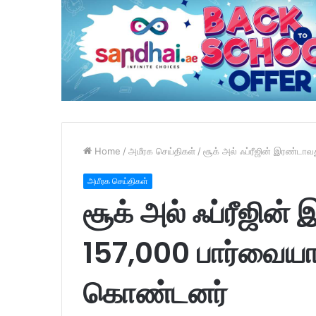
Home
/
அமீரக செய்திகள்
/
சூக் அல் ஃப்ரீஜின் இரண்டாவ
அமீரக செய்திகள்
சூக் அல் ஃப்ரீஜின் 
157,000 பார்வையா
கொண்டனர்