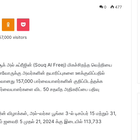
0
477
ontakte
Odnoklassniki
Pocket
க் அல் ஃப்ரீஜின் (Souq Al Freej) மிகச்சிறந்த வெற்றியை
னைவோருக்கு அவர்களின் தயாரிப்புகளை ஊக்குவிப்பதில்
னது 157,000 பார்வையாளர்களின் குறிப்பிடத்தக்க
ார்வையாளர்களை விட 50 சதவீத அதிகரிப்பை பதிவு
 விழாக்கள், அல்-வர்கா பூங்கா 3-ல் டிசம்பர் 15 மற்றும் 31,
ம் ஜனவரி 5 முதல் 21, 2024 க்கு இடையில் 113,733