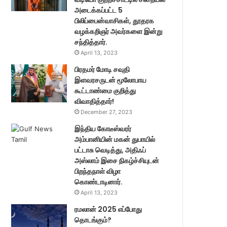
அடைக்கப்பட்ட 5
பிலிப்பைன்வாசிகள், தூதரக
வழக்கறிஞர் அவர்களை இன்று
சந்தித்தார்.
April 13, 2023
பிரதமர் மோடி சவுதி
இளவரசருடன் மூலோபாய
கூட்டாண்மை குறித்து
விவாதித்தார்!
December 27, 2023
இந்திய கோடீஸ்வரர்
அம்பானியின் மகன் துபாயில்
பட்டாசு வெடித்து, அதிஃப்
அஸ்லாம் இசை நிகழ்ச்சியுடன்
பிறந்தநாள் விழா
கொண்டாடினார்.
April 13, 2023
ரமலான் 2025 எப்போது
தொடங்கும்?