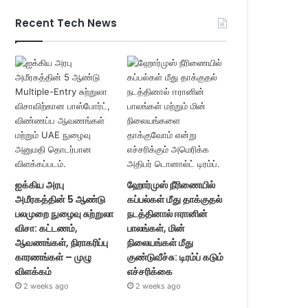
Recent Tech News
ஐக்கிய அரபு
ஹோர்முஸ் நீரிணையில்
அமீரகத்தின் 5 ஆண்டு
கப்பல்கள் மீது தாக்குதல்
பலமுறை நுழைவு சுற்றுலா
நடத்தினால் ஈரானின்
விசா: கட்டணம்,
பாலங்கள், மின்
ஆவணங்கள், நிராகரிப்பு
நிலையங்கள் மீது
காரணங்கள் – முழு
குண்டுவீச்சு: டிரம்ப் கடும்
விளக்கம்
எச்சரிக்கை
2 weeks ago
2 weeks ago