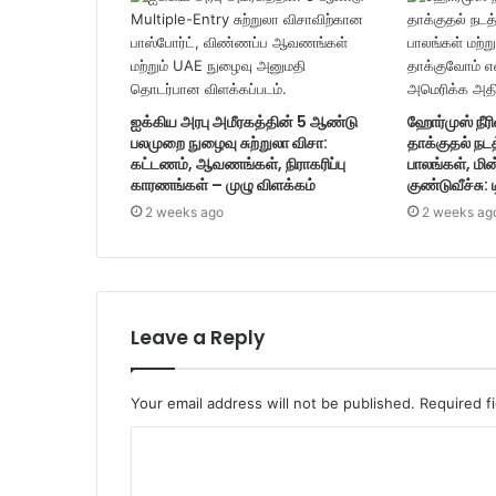
ஐக்கிய அரபு அமீரகத்தின் 5 ஆண்டு
ஹோர்முஸ் நீரி
பலமுறை நுழைவு சுற்றுலா விசா:
தாக்குதல் நட
கட்டணம், ஆவணங்கள், நிராகரிப்பு
பாலங்கள், மின
காரணங்கள் – முழு விளக்கம்
குண்டுவீச்சு: 
2 weeks ago
2 weeks ag
Leave a Reply
Your email address will not be published.
Required f
C
o