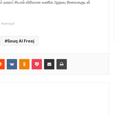
ும் நகராட்சியால் விரிவான வணிக ஆதரவு சேவைகளுடன்
#tamilgulf
Souq Al Freej
Reddit
VKontakte
Odnoklassniki
Pocket
Share via Email
Print