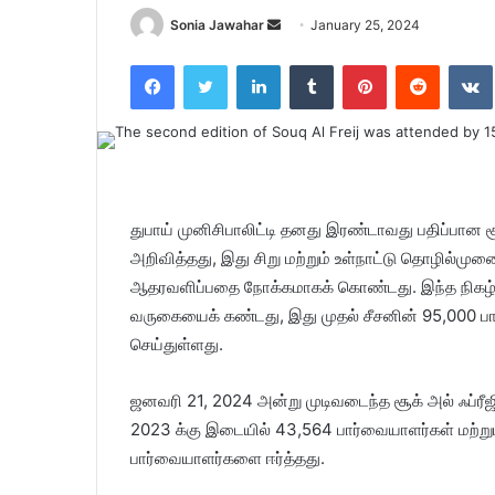
Sonia Jawahar
S
January 25, 2024
e
Facebook
Twitter
LinkedIn
Tumblr
Pinterest
Reddit
VK
n
d
a
n
e
m
துபாய் முனிசிபாலிட்டி தனது இரண்டாவது பதிப்பான சூ
a
அறிவித்தது, இது சிறு மற்றும் உள்நாட்டு தொழில்மு
i
ஆதரவளிப்பதை நோக்கமாகக் கொண்டது. இந்த நிகழ்வா
l
வருகையைக் கண்டது, இது முதல் சீசனின் 95,000 ப
செய்துள்ளது.
ஜனவரி 21, 2024 அன்று முடிவடைந்த சூக் அல் ஃப்ரீஜின்
2023 க்கு இடையில் 43,564 பார்வையாளர்கள் மற்று
பார்வையாளர்களை ஈர்த்தது.