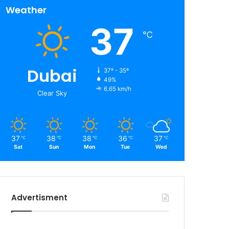
Weather
37
℃
Dubai
37º - 35º
49%
6.65 km/h
Clear Sky
37
38
38
36
37
℃
℃
℃
℃
℃
Sat
Sun
Mon
Tue
Wed
Advertisment