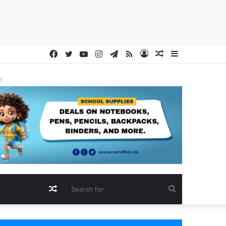
Facebook
Twitter
YouTube
Instagram
Telegram
RSS
Log
Random
Sidebar
In
Article
e
Random
Search
Article
for