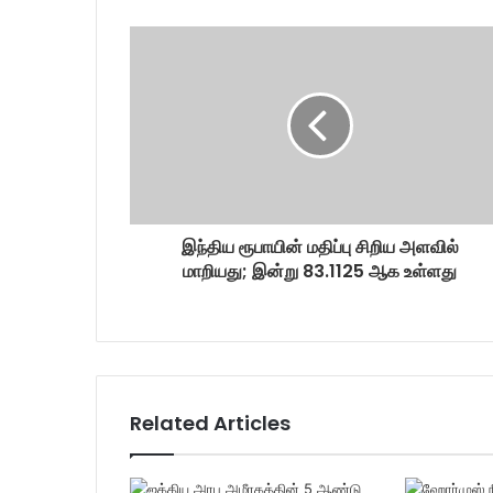
r
E
m
a
i
l
a
d
d
r
இந்திய ரூபாயின் மதிப்பு சிறிய அளவில்
e
மாறியது; இன்று 83.1125 ஆக உள்ளது
s
s
Related Articles