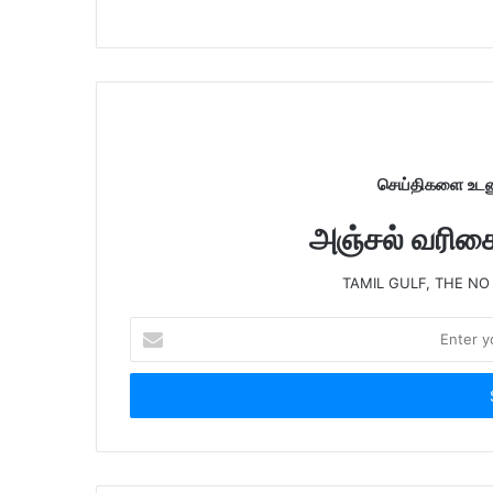
s
i
t
e
செய்திகளை உடனு
அஞ்சல் வரிசைய
TAMIL GULF, THE NO
E
n
t
e
r
y
o
u