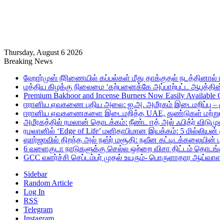
Thursday, August 6 2026
Breaking News
ஹோர்முஸ் நீரிணையில் கப்பல்கள் மீது தாக்குதல் நடத்தினால் ஈர
மத்திய கிழக்கு நிலைமை ‘கற்பனைக்கே அப்பாற்பட்ட ஆபத்தின்
Premium Bakhoor and Incense Burners Now Easily Available
ஈரானிய ஏவுகணை புதிய அலை: ஐ.அ. அமீரகம் இடைமறிப்பு – 
ஈரானிய ஏவுகணைகளை இடைமறித்த UAE, துண்டுகள் மற்றும் ச
அமீரகத்தில் ரமலான் தொடக்கம்: நீண்ட ஈத் அல் ஃபித்ர் விடுமு
ரமலானில் ‘Edge of Life’ மனிதாபிமான இயக்கம்: 5 மில்லியன்
ஷார்ஜாவில் திறந்த அல் நஸ்ர் மசூதி: நவீன கட்டிடக்கலையின
6 வளைகுடா நாடுகளுக்கு செல்ல ஒற்றை விசா திட்டம் தொடங்க
GCC வளர்ச்சி செப்டம்பர் முதல் உயரும்- பொருளாதார ஆய்வாள
Sidebar
Random Article
Log In
RSS
Telegram
Instagram