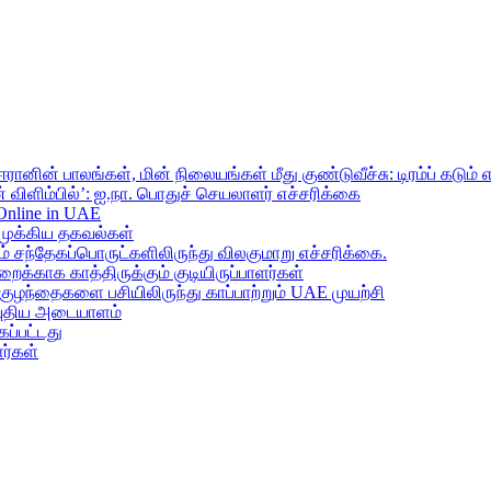
ானின் பாலங்கள், மின் நிலையங்கள் மீது குண்டுவீச்சு: டிரம்ப் கடும் 
 விளிம்பில்’: ஐ.நா. பொதுச் செயலாளர் எச்சரிக்கை
 Online in UAE
முக்கிய தகவல்கள்
ந்தேகப்பொருட்களிலிருந்து விலகுமாறு எச்சரிக்கை.
றைக்காக காத்திருக்கும் குடியிருப்பாளர்கள்
 குழந்தைகளை பசியிலிருந்து காப்பாற்றும் UAE முயற்சி
் புதிய அடையாளம்
ப்பட்டது
ர்கள்