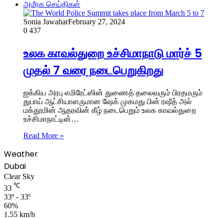
அமீரக செய்திகள்
Sonia Jawahar
February 27, 2024
0
437
உலக காவல்துறை உச்சிமாநாடு மார்ச் 5
முதல் 7 வரை நடைபெறுகிறது
ஐக்கிய அரபு எமிரேட்ஸின் துணைத் தலைவரும் பிரதமரும்
துபாய் ஆட்சியாளருமான ஷேக் முகமது பின் ரஷீத் அல்
மக்தூமின் ஆதரவின் கீழ் நடைபெறும் உலக காவல்துறை
உச்சிமாநாட்டின்…
Read More »
Weather
Dubai
Clear Sky
℃
33
33º - 33º
60%
1.55 km/h