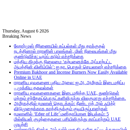
Thursday, August 6 2026
Breaking News
ஹோர்முஸ் நீரிணையில் கப்பல்கள் மீது தாக்குதல்
நடத்தினால் ஈரானின் பாலங்கள், மின் நிலையங்கள் மீது
குண்டுவீச்சு: டிரம்ப் கடும் எச்சரிக்கை
மத்திய கிழக்கு நிலைமை ‘கற்பனைக்கே அப்பாற்பட்ட
ஆபத்தின் விளிம்பில்’: ஐ.நா. பொதுச் செயலாளர் எச்சரிக்கை
Premium Bakhoor and Incense Burners Now Easily Available
Online in UAE
ஈரானிய ஏவுகணை புதிய அலை: ஐ.அ. அமீரகம் இடைமறிப்பு
– முக்கிய தகவல்கள்
ஈரானிய ஏவுகணைகளை இடைமறித்த UAE, துண்டுகள்
மற்றும் சந்தேகப்பொருட்களிலிருந்து விலகுமாறு எச்சரிக்கை.
அமீரகத்தில் ரமலான் தொடக்கம்: நீண்ட ஈத் அல் ஃபித்ர்
விடுமுறைக்காக காத்திருக்கும் குடியிருப்பாளர்கள்
ரமலானில் ‘Edge of Life’ மனிதாபிமான இயக்கம்: 5
மில்லியன் குழந்தைகளை பசியிலிருந்து காப்பாற்றும் UAE
முயற்சி
ஷார்ஜாவில் திறந்த அல் நஸ்ர் மசூதி: நவீன கட்டிடக்கலையின்