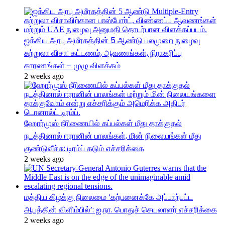
ஐக்கிய அரபு அமீரகத்தின் 5 ஆண்டு பலமுறை நுழைவு
சுற்றுலா விசா: கட்டணம், ஆவணங்கள், நிராகரிப்பு
காரணங்கள் – முழு விளக்கம்
2 weeks ago
ஹோர்முஸ் நீரிணையில் கப்பல்கள் மீது தாக்குதல்
நடத்தினால் ஈரானின் பாலங்கள், மின் நிலையங்கள் மீது
குண்டுவீச்சு: டிரம்ப் கடும் எச்சரிக்கை
2 weeks ago
மத்திய கிழக்கு நிலைமை ‘கற்பனைக்கே அப்பாற்பட்ட
ஆபத்தின் விளிம்பில்’: ஐ.நா. பொதுச் செயலாளர் எச்சரிக்கை
2 weeks ago