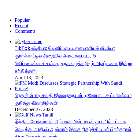
Popular
Recent
Comments
TikTok வீடியோ: வெளிப்படையான பாலியல் வீடியோ
குற்றச்சாட்டில் சிறையில் அடைக்கப்பட்ட 5
பிலிப்பைன்வாசிகள், தூதரக வழக்கறிஞர் அவர்களை இன்று
சந்தித்தார்.
April 13, 2023
பிரதமர் மோடி சவுதி இளவரசருடன் மூலோபாய கூட்டாண்மை
குறித்து விவாதித்தார்!
December 27, 2023
இந்திய கோடீஸ்வரர் அம்பானியின் மகன் துபாயில் பட்டாசு
வெடித்து, அதிஃப் அஸ்லாம் இசை நிகழ்ச்சியுடன் பிறந்தநாள்
விழா கொண்டாடினார்.