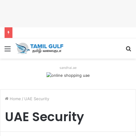
Menu
S
fo
sandhai.ae
Home
/
UAE Security
UAE Security