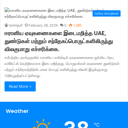
அமீரக செய்திகள்
tamilgulf
February 28, 2026
0
1,280
ஈரானிய ஏவுகணைகளை இடைமறித்த UAE,
துண்டுகள் மற்றும் சந்தேகப்பொருட்களிலிருந்து
விலகுமாறு எச்சரிக்கை.
சமீபத்திய தாக்குதலில் ஈரானிய பாலிஸ்டிக் ஏவுகணைகளை ஐக்கிய அரபு
எமிரேட்ஸ் வெற்றிகரமாக இடைமறித்தது. பொதுமக்கள் ஏவுகணை துண்டுகள்
மற்றும் சந்தேகத்திற்கிடமான பொருட்களிலிருந்து விலகி இருக்குமாறு
அறிவுறுத்தப்பட்டுள்ளது.
Read More »
Weather
℃