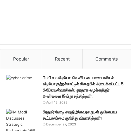
Popular
Recent
Comments
TikTok வீடியோ: வெளிப்படையான பாலியல்
வீடியோ குற்றச்சாட்டில் சிறையில் அடைக்கப்பட்ட 5
பிலிப்பைன்வாசிகள், தூதரக வழக்கறிஞர்
அவர்களை இன்று சந்தித்தார்.
April 13, 2023
பிரதமர் மோடி சவுதி இளவரசருடன் மூலோபாய
கூட்டாண்மை குறித்து விவாதித்தார்!
December 27, 2023