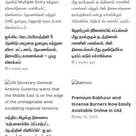
ஹோர்முஸ் நீரிணையில் கப்பல்கள்
ஐக்கிய அரபு அமீரகத்தின் 5
மீது தாக்குதல் நடத்தினால்
ஆண்டு பலமுறை நுழைவு சுற்றுலா
ஈரானின் பாலங்கள், மின்
விசா: கட்டணம், ஆவணங்கள்,
நிலையங்கள் மீது குண்டுவீச்சு:
நிராகரிப்பு காரணங்கள் – முழு
டிரம்ப் கடும் எச்சரிக்கை
விளக்கம்
2 weeks ago
2 weeks ago
Premium Bakhoor and
Incense Burners Now Easily
Available Online in UAE
மத்திய கிழக்கு நிலைமை
May 26, 2026
‘கற்பனைக்கே அப்பாற்பட்ட
ஆபத்தின் விளிம்பில்’: ஐ.நா.