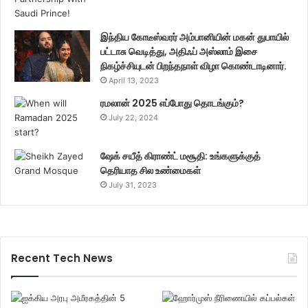
இந்திய கோடீஸ்வரர் அம்பானியின் மகன் துபாயில்
பட்டாசு வெடித்து, அதிஃப் அஸ்லாம் இசை
நிகழ்ச்சியுடன் பிறந்தநாள் விழா கொண்டாடினார்.
April 13, 2023
ரமலான் 2025 எப்போது தொடங்கும்?
July 22, 2024
ஷேக் சயீத் கிராண்ட் மசூதி: உங்களுக்குத்
தெரியாத சில உண்மைகள்
July 31, 2023
Recent Tech News