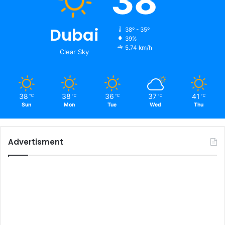
38
Dubai
38º - 35º
39%
5.74 km/h
Clear Sky
38
38
36
37
41
℃
℃
℃
℃
℃
Sun
Mon
Tue
Wed
Thu
Advertisment