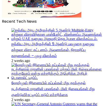
Recent Tech News
ஐக்கிய அரபு அமீரகத்தின் 5 ஆண்டு பலமுறை நுழைவு
சுற்றுலா விசா: கட்டணம், ஆவணங்கள், நிராகரிப்பு
காரணங்கள் – முழு விளக்கம்
2 weeks ago
ஹோர்முஸ் நீரிணையில் கப்பல்கள் மீது தாக்குதல்
நடத்தினால் ஈரானின் பாலங்கள், மின் நிலையங்கள் மீது
குண்டுவீச்சு: டிரம்ப் கடும் எச்சரிக்கை
2 weeks ago