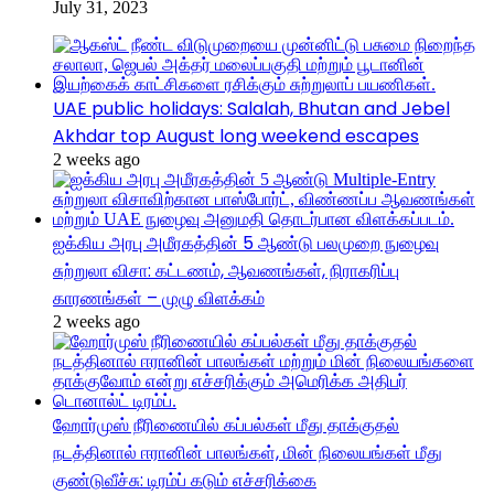
July 31, 2023
UAE public holidays: Salalah, Bhutan and Jebel
Akhdar top August long weekend escapes
2 weeks ago
ஐக்கிய அரபு அமீரகத்தின் 5 ஆண்டு பலமுறை நுழைவு
சுற்றுலா விசா: கட்டணம், ஆவணங்கள், நிராகரிப்பு
காரணங்கள் – முழு விளக்கம்
2 weeks ago
ஹோர்முஸ் நீரிணையில் கப்பல்கள் மீது தாக்குதல்
நடத்தினால் ஈரானின் பாலங்கள், மின் நிலையங்கள் மீது
குண்டுவீச்சு: டிரம்ப் கடும் எச்சரிக்கை