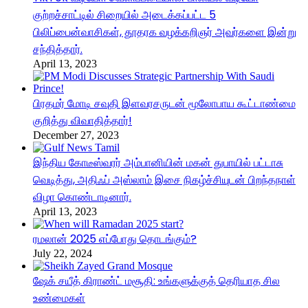
குற்றச்சாட்டில் சிறையில் அடைக்கப்பட்ட 5
பிலிப்பைன்வாசிகள், தூதரக வழக்கறிஞர் அவர்களை இன்று
சந்தித்தார்.
April 13, 2023
பிரதமர் மோடி சவுதி இளவரசருடன் மூலோபாய கூட்டாண்மை
குறித்து விவாதித்தார்!
December 27, 2023
இந்திய கோடீஸ்வரர் அம்பானியின் மகன் துபாயில் பட்டாசு
வெடித்து, அதிஃப் அஸ்லாம் இசை நிகழ்ச்சியுடன் பிறந்தநாள்
விழா கொண்டாடினார்.
April 13, 2023
ரமலான் 2025 எப்போது தொடங்கும்?
July 22, 2024
ஷேக் சயீத் கிராண்ட் மசூதி: உங்களுக்குத் தெரியாத சில
உண்மைகள்