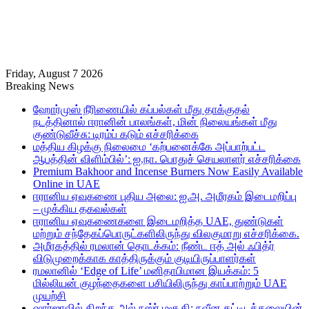
Friday, August 7 2026
Breaking News
ஹோர்முஸ் நீரிணையில் கப்பல்கள் மீது தாக்குதல்
நடத்தினால் ஈரானின் பாலங்கள், மின் நிலையங்கள் மீது
குண்டுவீச்சு: டிரம்ப் கடும் எச்சரிக்கை
மத்திய கிழக்கு நிலைமை ‘கற்பனைக்கே அப்பாற்பட்ட
ஆபத்தின் விளிம்பில்’: ஐ.நா. பொதுச் செயலாளர் எச்சரிக்கை
Premium Bakhoor and Incense Burners Now Easily Available
Online in UAE
ஈரானிய ஏவுகணை புதிய அலை: ஐ.அ. அமீரகம் இடைமறிப்பு
– முக்கிய தகவல்கள்
ஈரானிய ஏவுகணைகளை இடைமறித்த UAE, துண்டுகள்
மற்றும் சந்தேகப்பொருட்களிலிருந்து விலகுமாறு எச்சரிக்கை.
அமீரகத்தில் ரமலான் தொடக்கம்: நீண்ட ஈத் அல் ஃபித்ர்
விடுமுறைக்காக காத்திருக்கும் குடியிருப்பாளர்கள்
ரமலானில் ‘Edge of Life’ மனிதாபிமான இயக்கம்: 5
மில்லியன் குழந்தைகளை பசியிலிருந்து காப்பாற்றும் UAE
முயற்சி
ஷார்ஜாவில் திறந்த அல் நஸ்ர் மசூதி: நவீன கட்டிடக்கலையின்