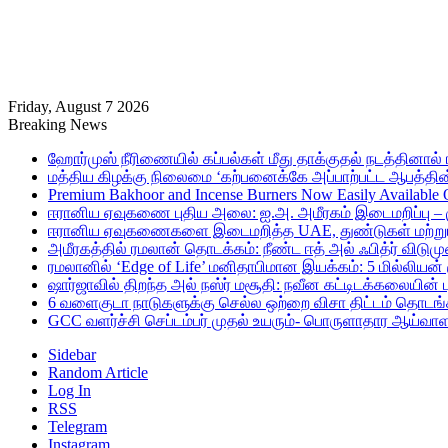
Friday, August 7 2026
Breaking News
ஹோர்முஸ் நீரிணையில் கப்பல்கள் மீது தாக்குதல் நடத்தினால் ஈர
மத்திய கிழக்கு நிலைமை ‘கற்பனைக்கே அப்பாற்பட்ட ஆபத்தின்
Premium Bakhoor and Incense Burners Now Easily Available
ஈரானிய ஏவுகணை புதிய அலை: ஐ.அ. அமீரகம் இடைமறிப்பு – 
ஈரானிய ஏவுகணைகளை இடைமறித்த UAE, துண்டுகள் மற்றும் ச
அமீரகத்தில் ரமலான் தொடக்கம்: நீண்ட ஈத் அல் ஃபித்ர் விடுமு
ரமலானில் ‘Edge of Life’ மனிதாபிமான இயக்கம்: 5 மில்லியன்
ஷார்ஜாவில் திறந்த அல் நஸ்ர் மசூதி: நவீன கட்டிடக்கலையின
6 வளைகுடா நாடுகளுக்கு செல்ல ஒற்றை விசா திட்டம் தொடங்க
GCC வளர்ச்சி செப்டம்பர் முதல் உயரும்- பொருளாதார ஆய்வாள
Sidebar
Random Article
Log In
RSS
Telegram
Instagram