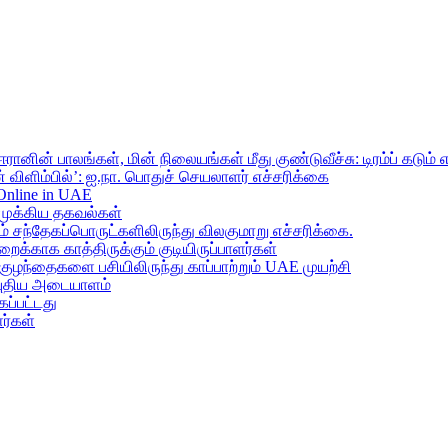
ானின் பாலங்கள், மின் நிலையங்கள் மீது குண்டுவீச்சு: டிரம்ப் கடும் 
 விளிம்பில்’: ஐ.நா. பொதுச் செயலாளர் எச்சரிக்கை
 Online in UAE
முக்கிய தகவல்கள்
ந்தேகப்பொருட்களிலிருந்து விலகுமாறு எச்சரிக்கை.
றைக்காக காத்திருக்கும் குடியிருப்பாளர்கள்
 குழந்தைகளை பசியிலிருந்து காப்பாற்றும் UAE முயற்சி
் புதிய அடையாளம்
ப்பட்டது
ர்கள்