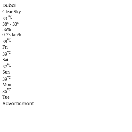
Dubai
Clear Sky
℃
33
38º - 33º
56%
0.73 km/h
℃
38
Fri
℃
39
Sat
℃
37
Sun
℃
39
Mon
℃
36
Tue
Advertisment