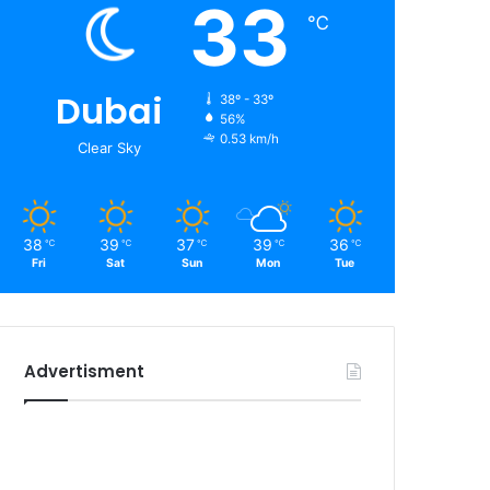
33
℃
Dubai
38º - 33º
56%
0.53 km/h
Clear Sky
38
39
37
39
36
℃
℃
℃
℃
℃
Fri
Sat
Sun
Mon
Tue
Advertisment