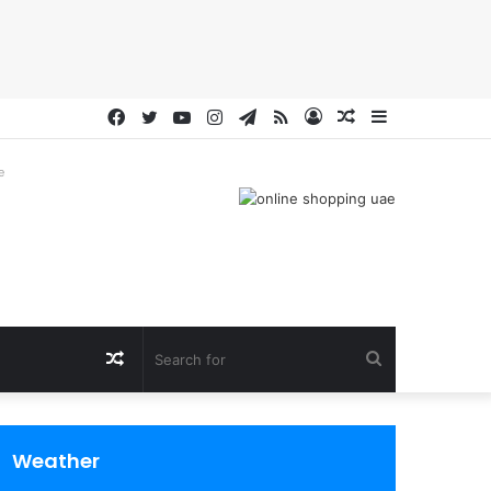
Facebook
Twitter
YouTube
Instagram
Telegram
RSS
Log
Random
Sidebar
In
Article
e
Random
Search
Article
for
Weather