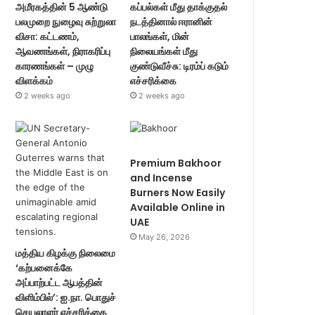
அமீரகத்தின் 5 ஆண்டு
கப்பல்கள் மீது தாக்குதல்
பலமுறை நுழைவு சுற்றுலா
நடத்தினால் ஈரானின்
விசா: கட்டணம்,
பாலங்கள், மின்
ஆவணங்கள், நிராகரிப்பு
நிலையங்கள் மீது
காரணங்கள் – முழு
குண்டுவீச்சு: டிரம்ப் கடும்
விளக்கம்
எச்சரிக்கை
2 weeks ago
2 weeks ago
Premium Bakhoor
and Incense
Burners Now Easily
Available Online in
UAE
May 26, 2026
மத்திய கிழக்கு நிலைமை
‘கற்பனைக்கே
அப்பாற்பட்ட ஆபத்தின்
விளிம்பில்’: ஐ.நா. பொதுச்
செயலாளர் எச்சரிக்கை