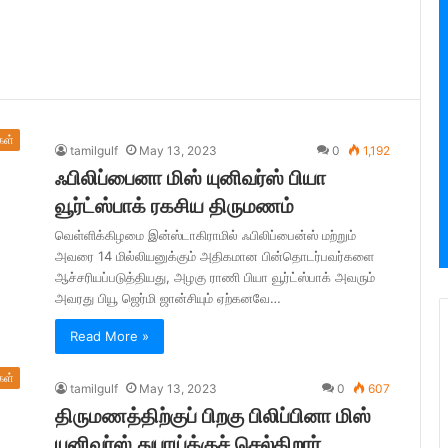
கள்
tamilgulf
May 13, 2023
0
1,192
ஃபிலிப்பைனா மிஸ் யுனிவர்ஸ் பியா
வூர்ட்ஸ்பாக் ரகசிய திருமணம்
வெள்ளிக்கிழமை இன்ஸ்டாகிராமில் ஃபிலிப்பைன்ஸ் மற்றும்
அவரை 14 மில்லியனுக்கும் அதிகமான பின்தொடர்பவர்களை
ஆச்சரியப்படுத்தியது, அழகு ராணி பியா வூர்ட்ஸ்பாக் அவரும்
அவரது பியூ ஜெர்மி ஜான்சியும் ஏற்கனவே…
Read More »
கள்
tamilgulf
May 13, 2023
0
607
திருமணத்திற்குப் பிறகு பிலிப்பினா மிஸ்
யுனிவர்ஸ் துபாய்க்குச் செல்கிறார்.