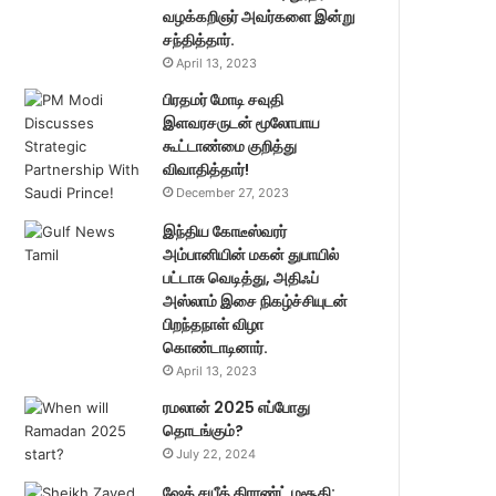
வழக்கறிஞர் அவர்களை இன்று
சந்தித்தார்.
April 13, 2023
பிரதமர் மோடி சவுதி
இளவரசருடன் மூலோபாய
கூட்டாண்மை குறித்து
விவாதித்தார்!
December 27, 2023
இந்திய கோடீஸ்வரர்
அம்பானியின் மகன் துபாயில்
பட்டாசு வெடித்து, அதிஃப்
அஸ்லாம் இசை நிகழ்ச்சியுடன்
பிறந்தநாள் விழா
கொண்டாடினார்.
April 13, 2023
ரமலான் 2025 எப்போது
தொடங்கும்?
July 22, 2024
ஷேக் சயீத் கிராண்ட் மசூதி: