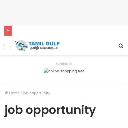
Menu
S
fo
sandhai.ae
Home
/
job opportunity
job opportunity