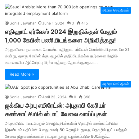
அமீரக செய்திகள்
Sonia Jawahar
June 1, 2024
0
415
எதிஹாட் ஏர்வேஸ் 2024 இறுதிக்குள் மேலும்
1,000 கேபின் பணியிடங்களை அறிவித்தது!
அபுதாபியை தளமாகக் கொண்ட எதிஹாட் ஏர்வேஸ் வெள்ளிக்கிழமை, மே 31
அன்று, தனது கேபின் க்ரூ குழுவில் குறிப்பிடத்தக்க நபர்களை தேடும்
உலகளாவிய ஆட்சேர்ப்பு பிரச்சாரத்தை தொடங்குவதாக…
Read More »
அமீரக செய்திகள்
Sonia Jawahar
April 23, 2024
0
398
ஐக்கிய அரபு எமிரேட்ஸ்: அபுதாபி கேரியர்
கண்காட்சியில் ஸ்பாட் வேலை வாய்ப்புகள்
அபுதாபியில் நடைபெறும் தொழிலதிபர்களின் தொழில் கண்காட்சியின்
இரண்டாம் பதிப்பின் போது சுமார் 80 தொழில் துறை, தொழில் நுட்ப மற்றும்
சேவை நிறுவனங்களால் நாட்டினருக்கு வழங்கப்படும் 800க்கும்…