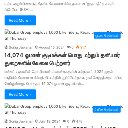
புதிய ஒருங்கிணைந்த தேசிய வேலைவாய்ப்பு தளமான ‘ஜாதராத்’ ஐ சவுதி
அரேபியா (KSA)…
Read More »
ஓமன் செய்திகள்
Sonia Jawahar
August 16, 2024
0
917
14,074 ஓமான் குடிமக்கள் பொது மற்றும் தனியார்
துறைகளில் வேலை பெற்றனர்
மஸ்கட் : ஓமனின் தொழிலாளர் அமைச்சகத்தின் சுல்தானட் 2024 முதல்
பாதியில் வேலை வாய்ப்புத் திட்டத்தில் குறிப்பிடத்தக்க முன்னேற்றத்தைப் பதிவு
செய்துள்ளது. மொத்தம் 14,074 ஓமான் குடிமக்கள்…
Read More »
அமீரக செய்திகள்
Sonia Jawahar
July 19, 2024
0
478