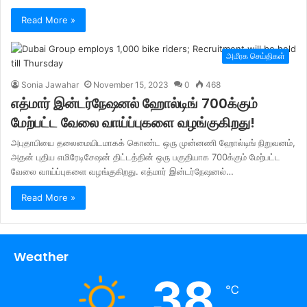
Read More »
அமீரக செய்திகள்
Sonia Jawahar
November 15, 2023
0
468
எத்மார் இன்டர்நேஷனல் ஹோல்டிங் 700க்கும்
மேற்பட்ட வேலை வாய்ப்புகளை வழங்குகிறது!
அபுதாபியை தலைமையிடமாகக் கொண்ட ஒரு முன்னணி ஹோல்டிங் நிறுவனம்,
அதன் புதிய எமிரேடிசேஷன் திட்டத்தின் ஒரு பகுதியாக 700க்கும் மேற்பட்ட
வேலை வாய்ப்புகளை வழங்குகிறது. எத்மார் இன்டர்நேஷனல்…
Read More »
Weather
38
℃