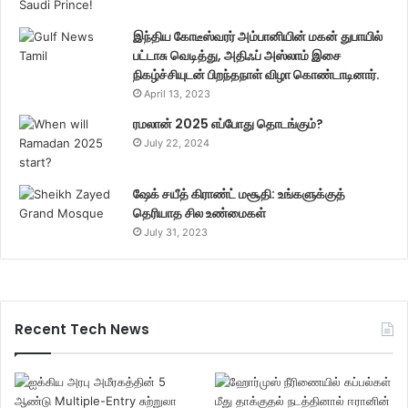
இந்திய கோடீஸ்வரர் அம்பானியின் மகன் துபாயில்
பட்டாசு வெடித்து, அதிஃப் அஸ்லாம் இசை
நிகழ்ச்சியுடன் பிறந்தநாள் விழா கொண்டாடினார்.
April 13, 2023
ரமலான் 2025 எப்போது தொடங்கும்?
July 22, 2024
ஷேக் சயீத் கிராண்ட் மசூதி: உங்களுக்குத்
தெரியாத சில உண்மைகள்
July 31, 2023
Recent Tech News