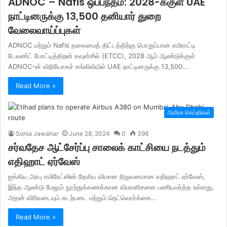
ADNOC – Nafis ஒப்பந்தம்: 2028-க்குள் UAE
நாட்டினருக்கு 13,500 தனியார் துறை
வேலைவாய்ப்புகள்
ADNOC மற்றும் Nafis தலைமைத் திட்டத்திற்கு பொறுப்பான எமிராட்டி
டேலண்ட் போட்டித்திறன் கவுன்சில் (ETCC), 2028 ஆம் ஆண்டுக்குள்
ADNOC-ன் விநியோகச் சங்கிலியில் UAE நாட்டினருக்கு 13,500…
Read More »
அமீரக செய்திகள்
Sonia Jawahar
June 28, 2024
0
398
சர்வதேச ஆட்சேர்ப்பு சாலைக் காட்சியை நடத்தும்
எதிஹாட் ஏர்வேஸ்
ஐக்கிய அரபு எமிரேட்ஸின் தேசிய விமான நிறுவனமான எதிஹாட் ஏர்வேஸ்,
இந்த ஆண்டு மேலும் நூற்றுக்கணக்கான விமானிகளை பணியமர்த்த உள்ளது,
அதன் விரிவடையும் கடற்படை மற்றும் நெட்வொர்க்கை…
Read More »