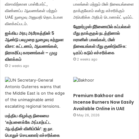
ஹோர்முஸ் நீரிணையில் கப்பல்கள்
ஐக்கிய அரபு அமீரகத்தின் 5
மீது தாக்குதல் நடத்தினால்
ஆண்டு பலமுறை நுழைவு சுற்றுலா
ஈரானின் பாலங்கள், மின்
விசா: கட்டணம், ஆவணங்கள்,
நிலையங்கள் மீது குண்டுவீச்சு:
நிராகரிப்பு காரணங்கள் – முழு
டிரம்ப் கடும் எச்சரிக்கை
விளக்கம்
2 weeks ago
2 weeks ago
Premium Bakhoor and
Incense Burners Now Easily
Available Online in UAE
மத்திய கிழக்கு நிலைமை
May 26, 2026
‘கற்பனைக்கே அப்பாற்பட்ட
ஆபத்தின் விளிம்பில்’: ஐ.நா.
பொதுச் செயலாளர் எச்சரிக்கை