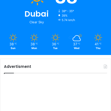
Dubai
38º - 35º
39%
5.74 km/h
Clear Sky
38
38
36
37
41
℃
℃
℃
℃
℃
Sun
Mon
Tue
Wed
Thu
Advertisment