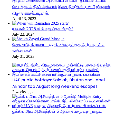
இந்திய கோடீஸ்வரர் அம்பானியின் மகன் துபாயில் பட்டாசு
வெடித்து, அதிஃப் அஸ்லாம் இசை நிகழ்ச்சியுடன் பிறந்தநாள்
விழா கொண்டாடினார்.
April 13, 2023
ரமலான் 2025 எப்போது தொடங்கும்?
July 22, 2024
ஷேக் சயீத் கிராண்ட் மசூதி: உங்களுக்குத் தெரியாத சில
உண்மைகள்
July 31, 2023
UAE public holidays: Salalah, Bhutan and Jebel
Akhdar top August long weekend escapes
2 weeks ago
ஐக்கிய அரபு அமீரகத்தின் 5 ஆண்டு பலமுறை நுழைவு