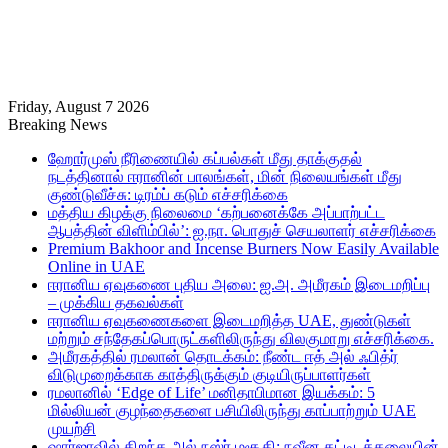
Friday, August 7 2026
Breaking News
ஹோர்முஸ் நீரிணையில் கப்பல்கள் மீது தாக்குதல்
நடத்தினால் ஈரானின் பாலங்கள், மின் நிலையங்கள் மீது
குண்டுவீச்சு: டிரம்ப் கடும் எச்சரிக்கை
மத்திய கிழக்கு நிலைமை ‘கற்பனைக்கே அப்பாற்பட்ட
ஆபத்தின் விளிம்பில்’: ஐ.நா. பொதுச் செயலாளர் எச்சரிக்கை
Premium Bakhoor and Incense Burners Now Easily Available
Online in UAE
ஈரானிய ஏவுகணை புதிய அலை: ஐ.அ. அமீரகம் இடைமறிப்பு
– முக்கிய தகவல்கள்
ஈரானிய ஏவுகணைகளை இடைமறித்த UAE, துண்டுகள்
மற்றும் சந்தேகப்பொருட்களிலிருந்து விலகுமாறு எச்சரிக்கை.
அமீரகத்தில் ரமலான் தொடக்கம்: நீண்ட ஈத் அல் ஃபித்ர்
விடுமுறைக்காக காத்திருக்கும் குடியிருப்பாளர்கள்
ரமலானில் ‘Edge of Life’ மனிதாபிமான இயக்கம்: 5
மில்லியன் குழந்தைகளை பசியிலிருந்து காப்பாற்றும் UAE
முயற்சி
ஷார்ஜாவில் திறந்த அல் நஸ்ர் மசூதி: நவீன கட்டிடக்கலையின்