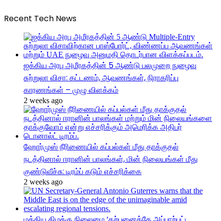
Recent Tech News
ஐக்கிய அரபு அமீரகத்தின் 5 ஆண்டு பலமுறை நுழைவு
சுற்றுலா விசா: கட்டணம், ஆவணங்கள், நிராகரிப்பு
காரணங்கள் – முழு விளக்கம்
2 weeks ago
ஹோர்முஸ் நீரிணையில் கப்பல்கள் மீது தாக்குதல்
நடத்தினால் ஈரானின் பாலங்கள், மின் நிலையங்கள் மீது
குண்டுவீச்சு: டிரம்ப் கடும் எச்சரிக்கை
2 weeks ago
மத்திய கிழக்கு நிலைமை ‘கற்பனைக்கே அப்பாற்பட்ட