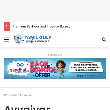
Premium Bakhoor and Incense Burners Now Easily Available Online in UAE
Menu
S
fo
sandhai.ae
Home
/
Avvaiyar
Avvaiyar