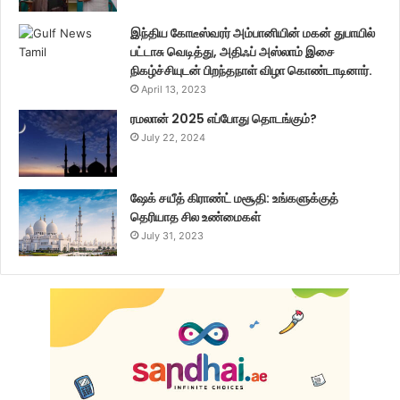
இந்திய கோடீஸ்வரர் அம்பானியின் மகன் துபாயில்
பட்டாசு வெடித்து, அதிஃப் அஸ்லாம் இசை
நிகழ்ச்சியுடன் பிறந்தநாள் விழா கொண்டாடினார்.
April 13, 2023
ரமலான் 2025 எப்போது தொடங்கும்?
July 22, 2024
ஷேக் சயீத் கிராண்ட் மசூதி: உங்களுக்குத்
தெரியாத சில உண்மைகள்
July 31, 2023