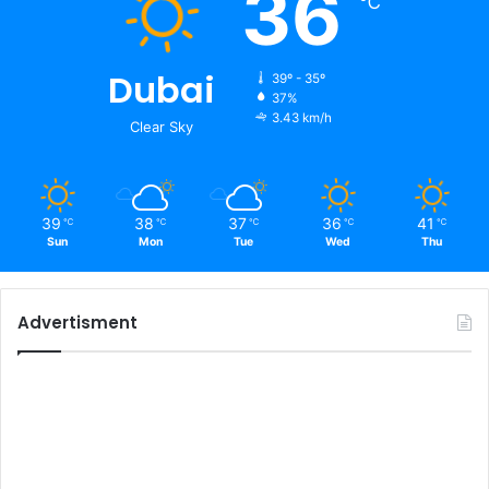
36
℃
Dubai
39º - 35º
37%
3.43 km/h
Clear Sky
39
38
37
36
41
℃
℃
℃
℃
℃
Sun
Mon
Tue
Wed
Thu
Advertisment