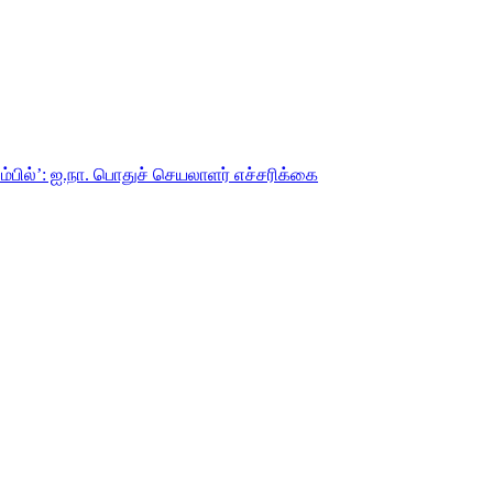
்பில்’: ஐ.நா. பொதுச் செயலாளர் எச்சரிக்கை