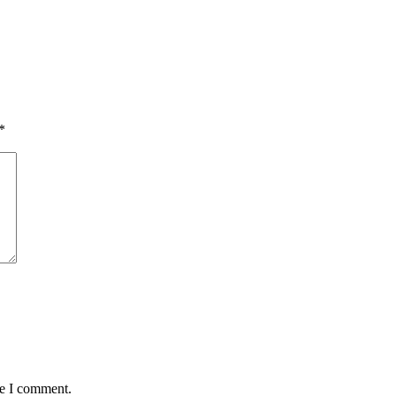
*
me I comment.