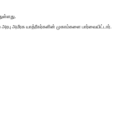
ுள்ளது.
அரபு அமீரக யாத்ரீகர்களின் முகாம்களை பார்வையிட்டார்.