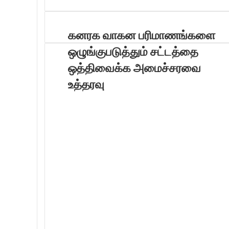
r
y
o
கனரக வாகன பரிமாணங்களை
u
ஒழுங்குபடுத்தும் சட்டத்தை
r
E
ஒத்திவைக்க அமைச்சரவை
m
உத்தரவு
a
i
l
a
d
d
r
e
s
s