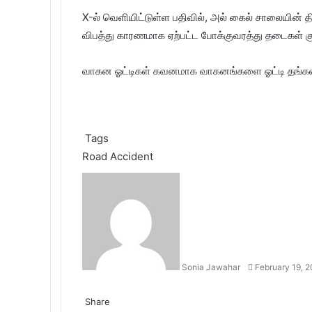
X-ல் வெளியிட்டுள்ள பதிவில், அல் கைல் சாலையின் தி
விபத்து காரணமாக ஏற்பட்ட போக்குவரத்து தடைகள் கு
வாகன ஓட்டிகள் கவனமாக வாகனங்களை ஓட்டி தங்கள் பா
Tags
Road Accident
S
e
n
d
a
n
Sonia Jawahar
February 19, 
e
m
F
T
L
T
P
R
V
O
P
a
a
Share
w
i
u
i
e
K
d
o
i