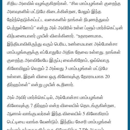
சிறிய அளவில் வழங்குகிறார்கள். “சில மாம்பழங்கள் குறைந்த
அளவுகளில் மட்டுமே கிடைக்கின்றன, மேலும் இந்த
தேர்ந்தெடுக்கப்பட்ட வகைகளில் நாங்கள் நிபுணத்துவம்
பெற்றுள்ளோம்” என்று அல் அவிரில் உள்ள ப்ளூம் மார்க்கெட்டின்
விற்பனையாளர் முயீன் விளக்கினார். “உதாரணமாக,
இந்தியாவிலிருந்து வரும் பெரிய, உண்மையான அல்போன்சா
மாம்பழங்களுக்கு எப்போதுமே அதிக தேவை உள்ளது. நாங்கள்
குறைந்த அளவிலேயே இருப்பு வைக்கிறோம், ஒவ்வொரு
கிலோவிலும் வெறும் 2 அல்லது 3 மாம்பழங்கள் மட்டுமே
உள்ளன, இதன் விலை ஒரு கிலோவுக்கு தோராயமாக 20
திர்ஹம்கள்” என்று முயீன் கூறினார்.
அல் அவிர் மார்க்கெட்டில், அல்போன்சா மாம்பழங்கள்
கிலோவுக்கு 7 திர்ஹம் என்ற விலையில் தொடங்குகின்றன,
ஆனால் வாங்குபவர்கள் இந்த விலையில் 5 கிலோகிராம்
பெட்டியை வாங்க வேண்டும். இந்திய கேசரி மாம்பழங்கள்
உள்ளூர் சந்தைகளில் ஒரு கிலோவிற்கு 7 Dh ஆகவும்,