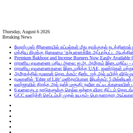
Thursday, August 6 2026
Breaking News
ஹோர்முஸ் நீரிணையில் கப்பல்கள் மீது தாக்குதல் நடத்தினால் ஈர
மத்திய கிழக்கு நிலைமை ‘கற்பனைக்கே அப்பாற்பட்ட ஆபத்தின்
Premium Bakhoor and Incense Burners Now Easily Available
ஈரானிய ஏவுகணை புதிய அலை: ஐ.அ. அமீரகம் இடைமறிப்பு – 
ஈரானிய ஏவுகணைகளை இடைமறித்த UAE, துண்டுகள் மற்றும் ச
அமீரகத்தில் ரமலான் தொடக்கம்: நீண்ட ஈத் அல் ஃபித்ர் விடுமு
ரமலானில் ‘Edge of Life’ மனிதாபிமான இயக்கம்: 5 மில்லியன்
ஷார்ஜாவில் திறந்த அல் நஸ்ர் மசூதி: நவீன கட்டிடக்கலையின
6 வளைகுடா நாடுகளுக்கு செல்ல ஒற்றை விசா திட்டம் தொடங்க
GCC வளர்ச்சி செப்டம்பர் முதல் உயரும்- பொருளாதார ஆய்வாள
Sidebar
Random
Article
Log
In
RSS
Telegram
Instagram