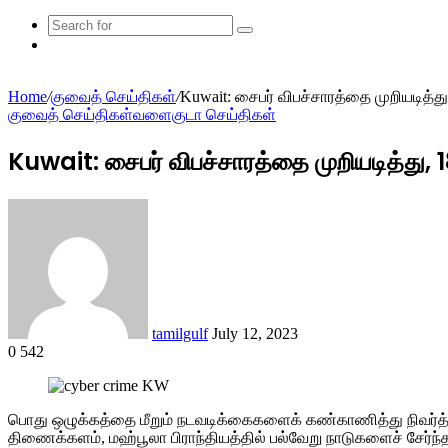
Search
Random
for
Article
Home
/
குவைத் செய்திகள்
/
Kuwait: சைபர் விபச்சாரத்தை முறியடித்த
குவைத் செய்திகள்
வளைகுடா செய்திகள்
Kuwait: சைபர் விபச்சாரத்தை முறியடித்து,
Send
an
email
tamilgulf
July 12, 2023
0
542
Facebook
Twitter
LinkedIn
Tumblr
Pinterest
Reddit
VKontakte
Odnoklassniki
Pocket
பொது ஒழுக்கத்தை மீறும் நடவடிக்கைகளைக் கண்காணித்து நிவர்த்
திணைக்களம், மஹ்பூலா பிராந்தியத்தில் பல்வேறு நாடுகளைச் சேர்