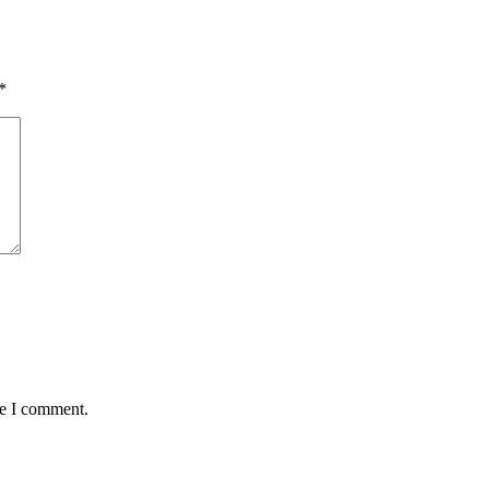
*
me I comment.