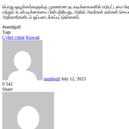
பொது ஒழுக்கங்களுக்கு முரணான நடவடிக்கைகளில் ஈடுபட்டமை தொடர
மற்றும் உடன்படிக்கையை பின்பற்றியது, அதில் அவர்கள் தங்கள் ச
அதிகாரிகளிடம் ஒப்படைக்கப்பட்டுள்ளனர்.
#tamilgulf
Tags
Cyber crime
Kuwait
Send
an
email
tamilgulf
July 12, 2023
0
542
Facebook
Twitter
LinkedIn
Tumblr
Pinterest
Reddit
VKontakte
Odnoklassniki
Pocket
Share
Facebook
Twitter
LinkedIn
Tumblr
Pinterest
Reddit
VKontakte
Odnoklassniki
Pocket
Share
Print
via
Email