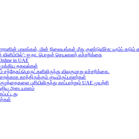
ானின் பாலங்கள், மின் நிலையங்கள் மீது குண்டுவீச்சு: டிரம்ப் கடும் 
 விளிம்பில்’: ஐ.நா. பொதுச் செயலாளர் எச்சரிக்கை
 Online in UAE
முக்கிய தகவல்கள்
ந்தேகப்பொருட்களிலிருந்து விலகுமாறு எச்சரிக்கை.
றைக்காக காத்திருக்கும் குடியிருப்பாளர்கள்
 குழந்தைகளை பசியிலிருந்து காப்பாற்றும் UAE முயற்சி
் புதிய அடையாளம்
ப்பட்டது
ர்கள்