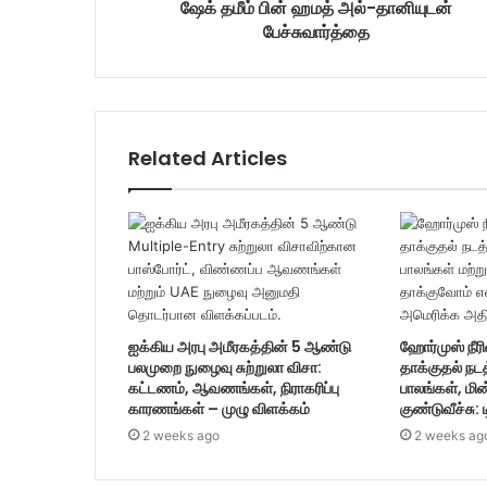
ஷேக் தமீம் பின் ஹமத் அல்-தானியுடன்
s
பேச்சுவார்த்தை
s
Related Articles
ஐக்கிய அரபு அமீரகத்தின் 5 ஆண்டு
ஹோர்முஸ் நீரி
பலமுறை நுழைவு சுற்றுலா விசா:
தாக்குதல் நட
கட்டணம், ஆவணங்கள், நிராகரிப்பு
பாலங்கள், மின
காரணங்கள் – முழு விளக்கம்
குண்டுவீச்சு: 
2 weeks ago
2 weeks ag