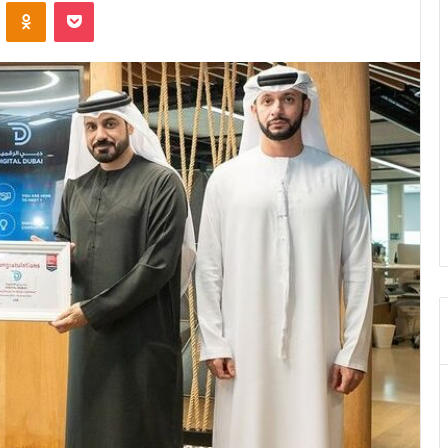
ontakte
Odnoklassniki
Pocket