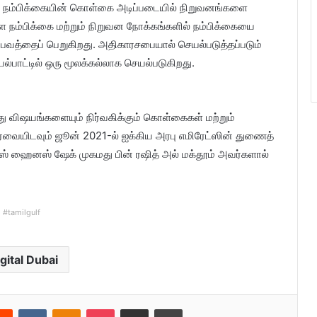
நம்பிக்கையின் கொள்கை அடிப்படையில் நிறுவனங்களை
ள்ள நம்பிக்கை மற்றும் நிறுவன நோக்கங்களில் நம்பிக்கையை
ுபவத்தைப் பெறுகிறது. அதிகாரசபையால் செயல்படுத்தப்படும்
யல்பாட்டில் ஒரு மூலக்கல்லாக செயல்படுகிறது.
 விஷயங்களையும் நிர்வகிக்கும் கொள்கைகள் மற்றும்
ர்வையிடவும் ஜூன் 2021-ல் ஐக்கிய அரபு எமிரேட்ஸின் துணைத்
் ஹைனஸ் ஷேக் முகமது பின் ரஷித் அல் மக்தூம் அவர்களால்
#tamilgulf
gital Dubai
Reddit
VKontakte
Odnoklassniki
Pocket
Share via Email
Print