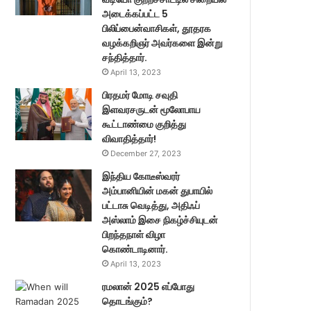
அடைக்கப்பட்ட 5
பிலிப்பைன்வாசிகள், தூதரக
வழக்கறிஞர் அவர்களை இன்று
சந்தித்தார்.
April 13, 2023
பிரதமர் மோடி சவுதி
இளவரசருடன் மூலோபாய
கூட்டாண்மை குறித்து
விவாதித்தார்!
December 27, 2023
இந்திய கோடீஸ்வரர்
அம்பானியின் மகன் துபாயில்
பட்டாசு வெடித்து, அதிஃப்
அஸ்லாம் இசை நிகழ்ச்சியுடன்
பிறந்தநாள் விழா
கொண்டாடினார்.
April 13, 2023
ரமலான் 2025 எப்போது
தொடங்கும்?