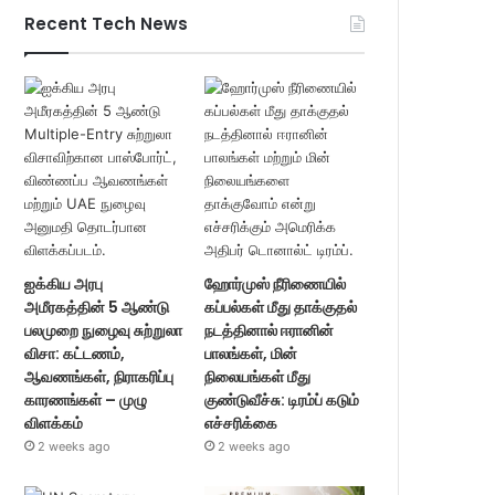
Recent Tech News
ஐக்கிய அரபு
ஹோர்முஸ் நீரிணையில்
அமீரகத்தின் 5 ஆண்டு
கப்பல்கள் மீது தாக்குதல்
பலமுறை நுழைவு சுற்றுலா
நடத்தினால் ஈரானின்
விசா: கட்டணம்,
பாலங்கள், மின்
ஆவணங்கள், நிராகரிப்பு
நிலையங்கள் மீது
காரணங்கள் – முழு
குண்டுவீச்சு: டிரம்ப் கடும்
விளக்கம்
எச்சரிக்கை
2 weeks ago
2 weeks ago