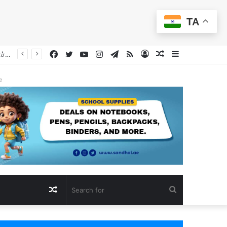
TA
Facebook
Twitter
YouTube
Instagram
Telegram
RSS
Log
Random
Sidebar
மத்திய கிழக்கு நிலைமை ‘கற்பனைக்கே அப்பாற்பட்ட ஆபத்தின் விளிம்பில்’: ஐ.நா. பொதுச் செயலாளர் எச்சரிக்கை
In
Article
e
Random
Search
Article
for