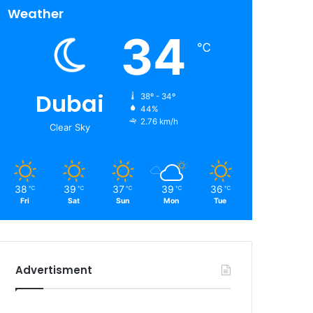
Weather
34
℃
Dubai
38º - 34º
44%
2.76 km/h
Clear Sky
38
39
37
39
36
℃
℃
℃
℃
℃
Fri
Sat
Sun
Mon
Tue
Advertisment