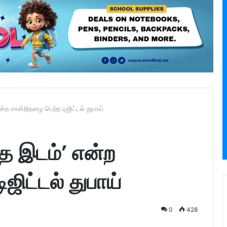
்ற சான்றிதழை பெற்ற டிஜிட்டல் துபாய்
த இடம்’ என்ற
ஜிட்டல் துபாய்
0
428