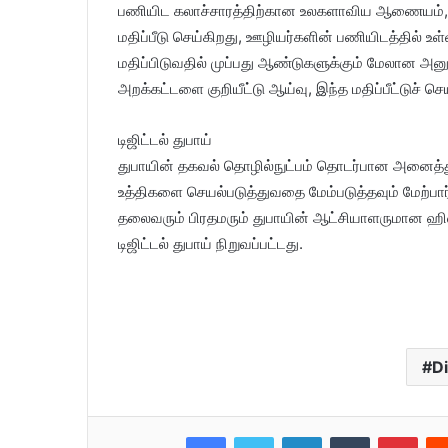
பணியிட கலாச்சாரத்திற்கான உலகளாவிய ஆணையம், 
மதிப்பீடு செய்கிறது, ஊழியர்களின் பணியிடத்தில் உ
மதிப்பிடுவதில் முப்பது ஆண்டுகளுக்கும் மேலான அன
அறக்கட்டளை குறியீட்டு ஆய்வு, இந்த மதிப்பீட்டுச் செ
டிஜிட்டல் துபாய்
துபாயின் தகவல் தொழில்நுட்பம் தொடர்பான அனைத்து
உத்திகளை செயல்படுத்துவதை மேம்படுத்தவும் மேற்பா
தலைவரும் பிரதமரும் துபாயின் ஆட்சியாளருமான ஹிஸ
டிஜிட்டல் துபாய் நிறுவப்பட்டது.
Di
Facebook
Twitter
LinkedIn
Tumblr
Pinterest