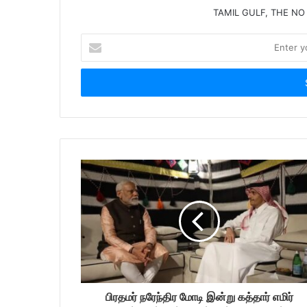
TAMIL GULF, THE NO
E
n
t
e
r
y
o
u
r
E
m
a
i
l
a
d
d
r
பிரதமர் நரேந்திர மோடி இன்று கத்தார் எமிர்
e