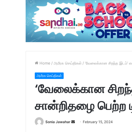
Home
/
அமீரக செய்திகள்
/
‘வேலைக்கான சிறந்த இடம்’ என
அமீரக செய்திகள்
‘வேலைக்கான சிறந்
சான்றிதழை பெற்ற டி
Sonia Jawahar
S
February 15, 2024
e