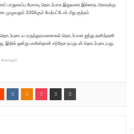
ாதாரப் பாதுகாப்பு மோசடி தொடர்பாக இதுவரை இல்லாத அளவுக்கு
முழுவதும் 320க்கும் மேற்பட்டோர் மீது குற்றம்
ன் தொடர்புடைய மருத்துவமனைகள் தொடர்பான ஐந்து தனித்தனி
ள்ளது, இதில் ஒன்று பாகிஸ்தான் சந்தேக நபருடன் தொடர்புடையது.
#tamilgulf
Reddit
VKontakte
Odnoklassniki
Pocket
Share via Email
Print