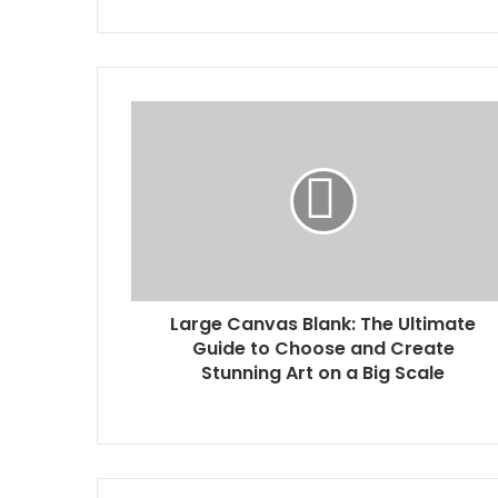
r
y
o
u
r
E
m
a
i
l
a
d
d
r
Large Canvas Blank: The Ultimate
e
Guide to Choose and Create
s
Stunning Art on a Big Scale
s