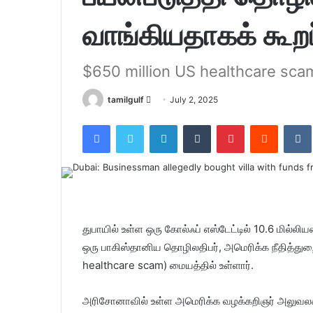
வாங்கியதாகக் கூறப
$650 million US healthcare sca
tamilgulf
S
July 2, 2025
e
Facebook
Twitter
LinkedIn
Tumblr
Pinterest
Reddit
VK
n
d
a
n
e
m
துபாயில் உள்ள ஒரு கோல்ஃப் எஸ்டேட்டில் 10.6 மில்லி
a
ஒரு பாகிஸ்தானிய தொழிலதிபர், அமெரிக்க நீதித்துறை
i
healthcare scam) மையத்தில் உள்ளார்.
l
அரிசோனாவில் உள்ள அமெரிக்க வழக்கறிஞர் அலுவலகம் 