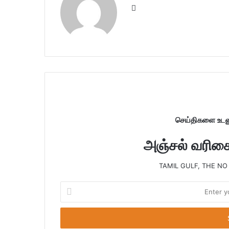
W
e
b
s
i
t
e
செய்திகளை உடனு
அஞ்சல் வரிசைய
TAMIL GULF, THE NO
E
n
t
e