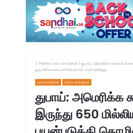
Home
/
உலக செய்திகள்
/
துபாய்: அமெரிக்க சுகாதார மோசட
ஒரு வில்லாவை வாங்கியதாகக் கூறப்படுகிறது.
உலக செய்திகள்
அமீரக செய்திகள்
துபாய்: அமெரிக்க 
இருந்து 650 மில்லி
பயன்படுத்தி தொழி