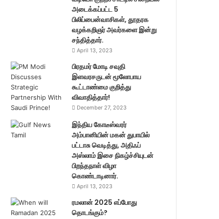
அடைக்கப்பட்ட 5
பிலிப்பைன்வாசிகள், தூதரக
வழக்கறிஞர் அவர்களை இன்று
சந்தித்தார்.
April 13, 2023
பிரதமர் மோடி சவுதி
இளவரசருடன் மூலோபாய
கூட்டாண்மை குறித்து
விவாதித்தார்!
December 27, 2023
இந்திய கோடீஸ்வரர்
அம்பானியின் மகன் துபாயில்
பட்டாசு வெடித்து, அதிஃப்
அஸ்லாம் இசை நிகழ்ச்சியுடன்
பிறந்தநாள் விழா
கொண்டாடினார்.
April 13, 2023
ரமலான் 2025 எப்போது
தொடங்கும்?