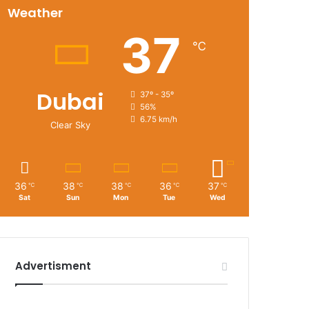
Weather
37
℃
Dubai
37º - 35º
56%
6.75 km/h
Clear Sky
36
38
38
36
37
℃
℃
℃
℃
℃
Sat
Sun
Mon
Tue
Wed
Advertisment