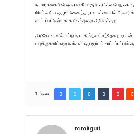
நடவடிக்கையின் ஒரு பகுதியாகும். திங்களன்று, சுக
மிகப்பெரிய ஒருங்கிணைந்த நடவடிக்கையில் அமெரிக்கா 
சாட்டப்பட்டுள்ளதாக நீதித்துறை அறிவித்தது.
அரிசோனாவில் மட்டும், பாகிஸ்தான் சந்தேக நபருட
வழக்குகளில் ஏழு நபர்கள் மீது குற்றம் சாட்டப்பட்டு
Facebook
Twitter
LinkedIn
Tumblr
Pinterest
Share
tamilgulf