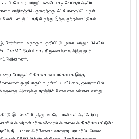
்று கம்பி மோசடி மற்றும் பணமோசடி செய்தல் ஆகிய
ரிசோனா மாநிலத்தில் குறைந்தது 41 போதைப்பொருள்
லியன் திட்டத்திலிருந்து இந்த குற்றச்சாட்டுகள்
ேர்க்கை, மருத்துவ குறியீட்டு முறை மற்றும் பில்லிங்
 ProMD Solutions நிறுவனத்தை அந்த நபர்
ாட்டுகின்றனர்.
ு போதைப்பொருள் சிகிச்சை மையங்களாக இந்த
சேவைகள் ஒருபோதும் வழங்கப்படவில்லை, தவறாக பில்
ும் உதவாத அளவுக்கு தரத்தில் மோசமாக உள்ளன என்று
்கீட்டு இடங்களிலிருந்து பல நோயாளிகள் ஆட்சேர்ப்பு
 ஏனெனில் அவர்கள் உரிமைகோரல் அளவை அதிகரிக்க மட்டுமே.
ித் திட்டமான அரிசோனா சுகாதார பராமரிப்பு செலவு
பட்டு சுமார் $650 மில்லியன் மோசடி கோரிக்கைகளை