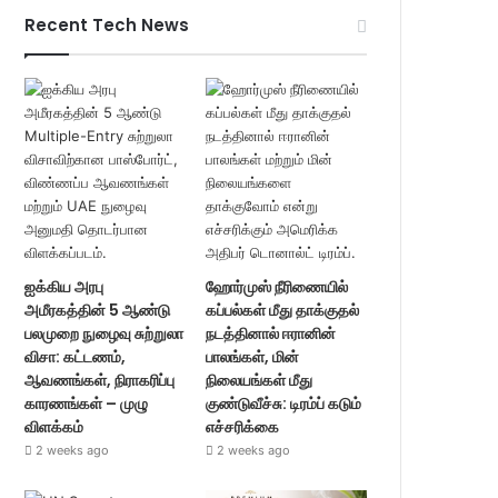
Recent Tech News
ஐக்கிய அரபு
ஹோர்முஸ் நீரிணையில்
அமீரகத்தின் 5 ஆண்டு
கப்பல்கள் மீது தாக்குதல்
பலமுறை நுழைவு சுற்றுலா
நடத்தினால் ஈரானின்
விசா: கட்டணம்,
பாலங்கள், மின்
ஆவணங்கள், நிராகரிப்பு
நிலையங்கள் மீது
காரணங்கள் – முழு
குண்டுவீச்சு: டிரம்ப் கடும்
விளக்கம்
எச்சரிக்கை
2 weeks ago
2 weeks ago