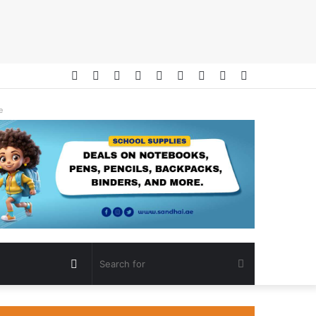
Facebook
Twitter
YouTube
Instagram
Telegram
RSS
Log
Random
Sidebar
In
Article
e
Random
Search
Article
for