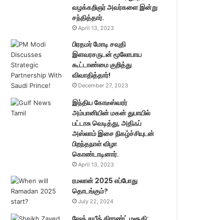
வழக்கறிஞர் அவர்களை இன்று
சந்தித்தார்.
April 13, 2023
பிரதமர் மோடி சவுதி
இளவரசருடன் மூலோபாய
கூட்டாண்மை குறித்து
விவாதித்தார்!
December 27, 2023
இந்திய கோடீஸ்வரர்
அம்பானியின் மகன் துபாயில்
பட்டாசு வெடித்து, அதிஃப்
அஸ்லாம் இசை நிகழ்ச்சியுடன்
பிறந்தநாள் விழா
கொண்டாடினார்.
April 13, 2023
ரமலான் 2025 எப்போது
தொடங்கும்?
July 22, 2024
ஷேக் சயீத் கிராண்ட் மசூதி: