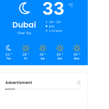
33
℃
Dubai
33º - 33º
63%
2.24 km/h
Clear Sky
33
38
39
38
39
℃
℃
℃
℃
℃
Thu
Fri
Sat
Sun
Mon
Advertisment