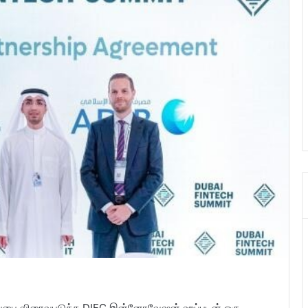
ுப்பை விரைவுபடுத்த DIFC இன்னோவேஷன் ஹப்புடன் ஒரு