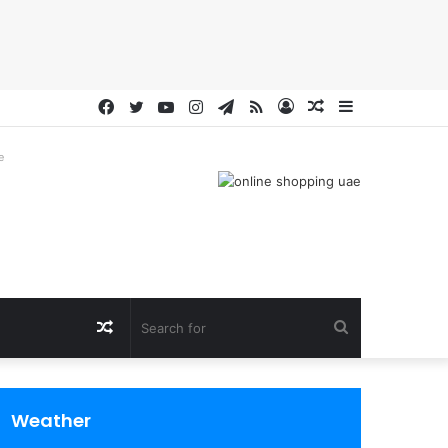
Facebook
Twitter
YouTube
Instagram
Telegram
RSS
Log
Random
Sidebar
In
Article
e
Random
Search
Article
for
Weather