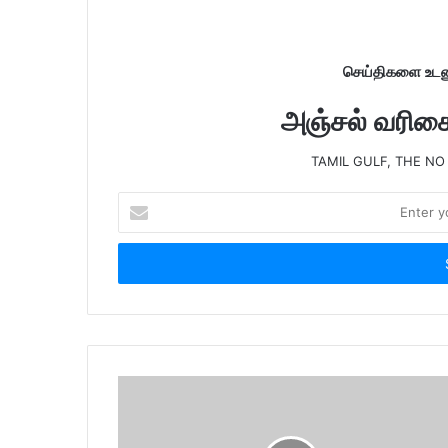
செய்திகளை உடனு
அஞ்சல் வரிசைய
TAMIL GULF, THE NO
E
n
t
e
r
y
o
u
r
E
m
a