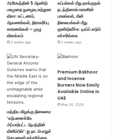
அமீரகத்தின் 5 ஆண்டு
கப்பல்கள் மீது தாக்குதல்
பலமுறை நுழைவு சுற்றுலா
நடத்தினால் ஈரானின்
விசா: கட்டணம்,
பாலங்கள், மின்
ஆவணங்கள், நிராகரிப்பு
நிலையங்கள் மீது
காரணங்கள் – முழு
குண்டுவீச்சு: டிரம்ப் கடும்
விளக்கம்
எச்சரிக்கை
2 weeks ago
2 weeks ago
Premium Bakhoor
and Incense
Burners Now Easily
Available Online in
UAE
May 26, 2026
மத்திய கிழக்கு நிலைமை
‘கற்பனைக்கே
அப்பாற்பட்ட ஆபத்தின்
விளிம்பில்’: ஐ.நா. பொதுச்
செயலாளர் எச்சரிக்கை