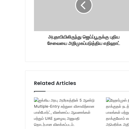
i
l
a
d
d
r
அபுதாபியிலிருந்து ஜெய்ப்பூருக்கு புதிய
e
சேவையை அறிமுகப்படுத்திய எதிஹாட்
s
s
Related Articles