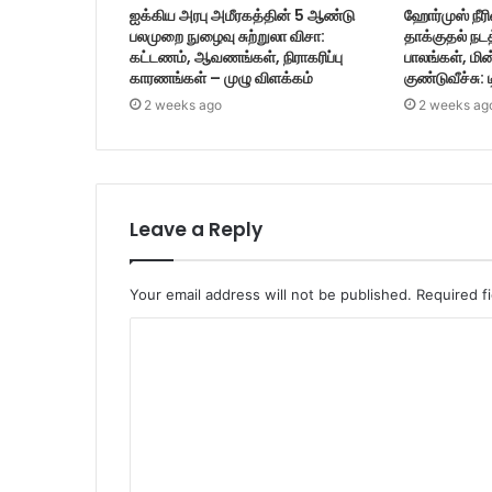
ஐக்கிய அரபு அமீரகத்தின் 5 ஆண்டு
ஹோர்முஸ் நீரி
பலமுறை நுழைவு சுற்றுலா விசா:
தாக்குதல் நட
கட்டணம், ஆவணங்கள், நிராகரிப்பு
பாலங்கள், மின
காரணங்கள் – முழு விளக்கம்
குண்டுவீச்சு: 
2 weeks ago
2 weeks ag
Leave a Reply
Your email address will not be published.
Required f
C
o
m
m
e