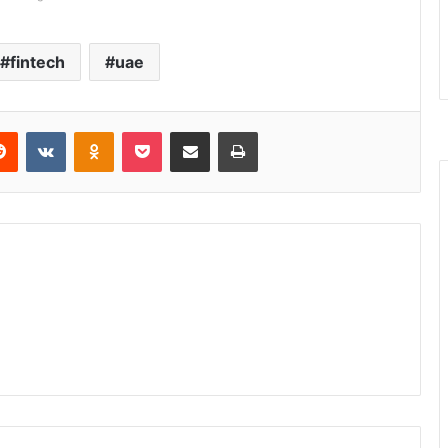
fintech
uae
Reddit
VKontakte
Odnoklassniki
Pocket
Share via Email
Print