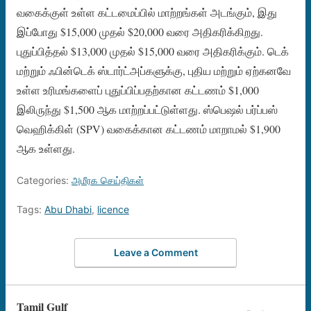
வகைக்குள் உள்ள கட்டமைப்பில் மாற்றங்கள் அடங்கும், இது
இப்போது $15,000 முதல் $20,000 வரை அதிகரிக்கிறது.
புதுப்பித்தல் $13,000 முதல் $15,000 வரை அதிகரிக்கும். டெக்
மற்றும் ஃபின்டெக் ஸ்டார்ட்அப்களுக்கு, புதிய மற்றும் ஏற்கனவே
உள்ள உரிமங்களைப் புதுப்பிப்பதற்கான கட்டணம் $1,000
இலிருந்து $1,500 ஆக மாற்றப்பட்டுள்ளது. ஸ்பெஷல் பர்ப்பஸ்
வெஹிக்கிள் (SPV) வகைக்கான கட்டணம் மாறாமல் $1,900
ஆக உள்ளது.
Categories:
அமீரக செய்திகள்
Tags:
Abu Dhabi
,
licence
Leave a Comment
Tamil Gulf