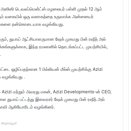
 அஸிஸி டெவலப்மென்ட்ஸ் மழலையர் பள்ளி முதல் 12 ஆம்
ங்கும் வகையில் ஒரு வளாகத்தை உருவாக்க அன்னையர்
ர்ஹம்களை நன்கொடையாக வழங்கியது.
ும், துபாய் ஆட்சியாளருமான ஷேக் முகமது பின் ரஷீத் அல்
க்கங்களுக்காக, இந்த ரமலானில் தொடங்கப்பட்ட முயற்சியில்,
.
ட்டை ஒழிப்பதற்கான 1 பில்லியன் மீல்ஸ் முயற்சிக்கு Azizi
வழங்கியது .
is Azizi மற்றும் அவரது மகன், Azizi Developments-ன் CEO,
துபாய் பட்டத்து இளவரசர் ஷேக் முகமது பின் ரஷீத் அல்
்காவி ஆகியோரிடம் வழங்கினர்.
#tamilgulf