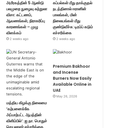
அமீரகத்தின் 5 ஆண்டு
கப்பல்கள் மீது தாக்குதல்
பலமுறை நுழைவு சுற்றுலா
நடத்தினால் ஈரானின்
விசா: கட்டணம்,
பாலங்கள், மின்
ஆவணங்கள், நிராகரிப்பு
நிலையங்கள் மீது
காரணங்கள் – முழு
குண்டுவீச்சு: டிரம்ப் கடும்
விளக்கம்
எச்சரிக்கை
2 weeks ago
2 weeks ago
Premium Bakhoor
and Incense
Burners Now Easily
Available Online in
UAE
May 26, 2026
மத்திய கிழக்கு நிலைமை
‘கற்பனைக்கே
அப்பாற்பட்ட ஆபத்தின்
விளிம்பில்’: ஐ.நா. பொதுச்
செயலாளர் எச்சரிக்கை