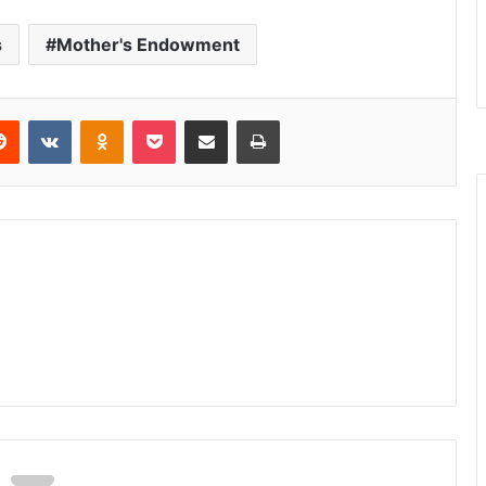
s
Mother's Endowment
Reddit
VKontakte
Odnoklassniki
Pocket
Share via Email
Print