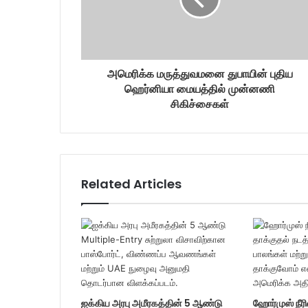
l
a
d
d
r
அமெரிக்க மருத்துவமனை துபாயின் புதிய
e
ஹெர்னியா மையத்தில் முன்னணி
s
சிகிச்சைகள்
s
Related Articles
ஐக்கிய அரபு அமீரகத்தின் 5 ஆண்டு
ஹோர்முஸ் நீரி