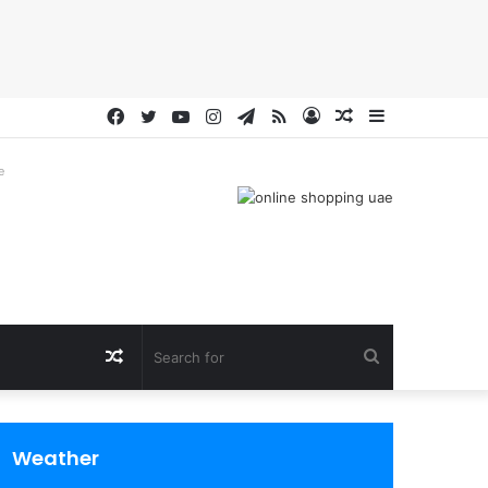
Facebook
Twitter
YouTube
Instagram
Telegram
RSS
Log
Random
Sidebar
In
Article
e
Random
Search
Article
for
Weather