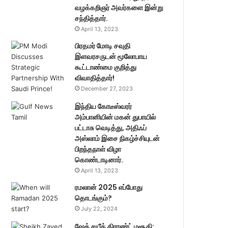
வழக்கறிஞர் அவர்களை இன்று
சந்தித்தார்.
April 13, 2023
பிரதமர் மோடி சவுதி
இளவரசருடன் மூலோபாய
கூட்டாண்மை குறித்து
விவாதித்தார்!
December 27, 2023
இந்திய கோடீஸ்வரர்
அம்பானியின் மகன் துபாயில்
பட்டாசு வெடித்து, அதிஃப்
அஸ்லாம் இசை நிகழ்ச்சியுடன்
பிறந்தநாள் விழா
கொண்டாடினார்.
April 13, 2023
ரமலான் 2025 எப்போது
தொடங்கும்?
July 22, 2024
ஷேக் சயீத் கிராண்ட் மசூதி: