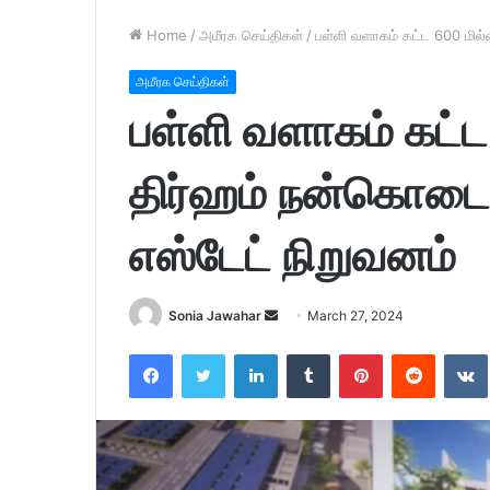
Home
/
அமீரக செய்திகள்
/
பள்ளி வளாகம் கட்ட 600 மில்
அமீரக செய்திகள்
பள்ளி வளாகம் கட்ட
திர்ஹம் நன்கொடை 
எஸ்டேட் நிறுவனம்
Sonia Jawahar
S
March 27, 2024
e
Facebook
Twitter
LinkedIn
Tumblr
Pinterest
Reddit
VK
n
d
a
n
e