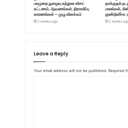
பலமுறை நுழைவு சுற்றுலா விசா:
தாக்குதல் நட
கட்டணம், ஆவணங்கள், நிராகரிப்பு
பாலங்கள், மின
காரணங்கள் – முழு விளக்கம்
குண்டுவீச்சு: 
2 weeks ago
2 weeks ag
Leave a Reply
Your email address will not be published.
Required f
C
o
m
m
e
n