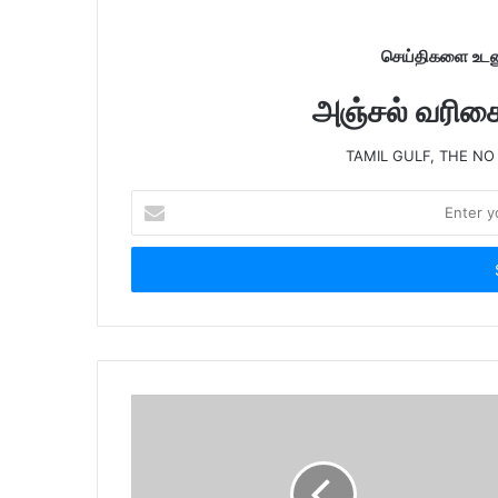
செய்திகளை உடனு
அஞ்சல் வரிசைய
TAMIL GULF, THE NO
E
n
t
e
r
y
o
u
r
E
m
a
i