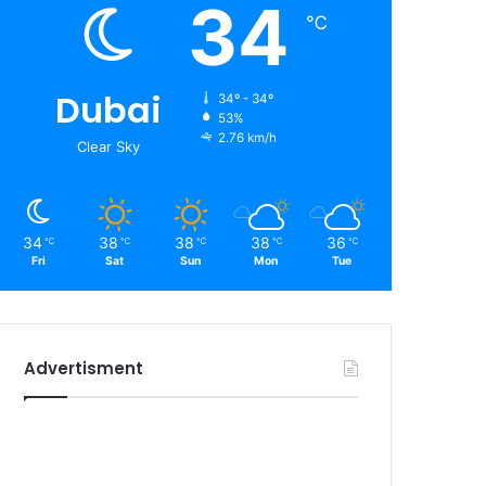
34
℃
Dubai
34º - 34º
53%
2.76 km/h
Clear Sky
34
38
38
38
36
℃
℃
℃
℃
℃
Fri
Sat
Sun
Mon
Tue
Advertisment