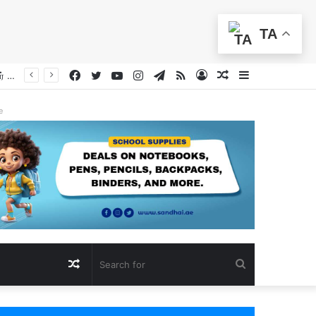
TA
Facebook
Twitter
YouTube
Instagram
Telegram
RSS
Log
Random
Sidebar
In
Article
e
Random
Search
Article
for