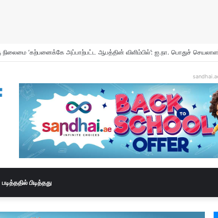
hoor and Incense Burners Now Easily Available Online in UAE
sandhai.a
படித்ததில் பிடித்தது