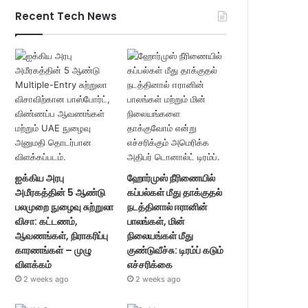
Recent Tech News
ஐக்கிய அரபு
ஹோர்முஸ் நீரிணையில்
அமீரகத்தின் 5 ஆண்டு
கப்பல்கள் மீது தாக்குதல்
பலமுறை நுழைவு சுற்றுலா
நடத்தினால் ஈரானின்
விசா: கட்டணம்,
பாலங்கள், மின்
ஆவணங்கள், நிராகரிப்பு
நிலையங்கள் மீது
காரணங்கள் – முழு
குண்டுவீச்சு: டிரம்ப் கடும்
விளக்கம்
எச்சரிக்கை
2 weeks ago
2 weeks ago