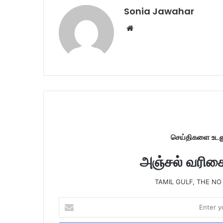
Sonia Jawahar
W
e
b
s
i
t
e
செய்திகளை உடனு
அஞ்சல் வரிசைய
TAMIL GULF, THE NO
E
n
t