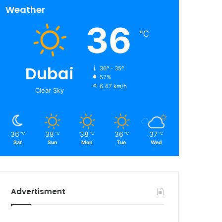
Weather
36
℃
Dubai
36º - 35º
57%
6.47 km/h
Clear Sky
36
38
38
36
37
℃
℃
℃
℃
℃
Sat
Sun
Mon
Tue
Wed
Advertisment