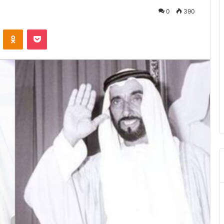
0
390
ontakte
Odnoklassniki
Pocket