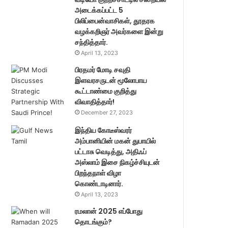
அடைக்கப்பட்ட 5
பிலிப்பைன்வாசிகள், தூதரக
வழக்கறிஞர் அவர்களை இன்று
சந்தித்தார்.
April 13, 2023
பிரதமர் மோடி சவுதி
இளவரசருடன் மூலோபாய
கூட்டாண்மை குறித்து
விவாதித்தார்!
December 27, 2023
இந்திய கோடீஸ்வரர்
அம்பானியின் மகன் துபாயில்
பட்டாசு வெடித்து, அதிஃப்
அஸ்லாம் இசை நிகழ்ச்சியுடன்
பிறந்தநாள் விழா
கொண்டாடினார்.
April 13, 2023
ரமலான் 2025 எப்போது
தொடங்கும்?